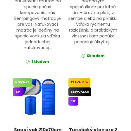
nafukovací matrac na
dokonalým
spanie počas
spoločníkom pre letné
kempovania, náš
dni – či už na pláži, v
kempingový matrac je
kempe alebo na pikniku.
pre vás! Nafukovací
Vďaka rýchlemu
matrac je ideálny na
rozloženiu a praktickým
spanie vonku a vďaka
vlastnostiam ponúka
jednoduchej
pohodlný úkryt aj...
nafukovacej...
Skladom
Skladom
NOVINKA
16 %
TIP
SLEVOAKCE
TIP
Spací vak 210x70cm
Turistický stan pre 2