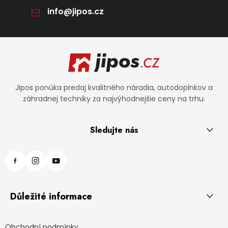
info
@
jipos.cz
Zápätie
Jipos ponúka predaj kvalitného náradia, autodoplnkov a
záhradnej techniky za najvýhodnejšie ceny na trhu.
Sledujte nás
Důležité informace
Obchodní podmínky