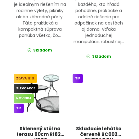
je ideálnym riešením na
každého, kto hľadá
rodinné výlety, pikniky
pohodlné, praktické a
alebo záhradné párty.
odolné riešenie pre
Táto praktická a
odpočinok na cestách
kompaktná súprava
aj doma. Vďaka
ponúka všetko, čo...
jednoduchej
manipulácii, robustnej...
Skladom
Skladom
12 %
TIP
SLEVOAKCE
NOVINKA
TIP
Sklenený stôl na
Skladacie lehátko
terasu 60cm R1825
červené BC002