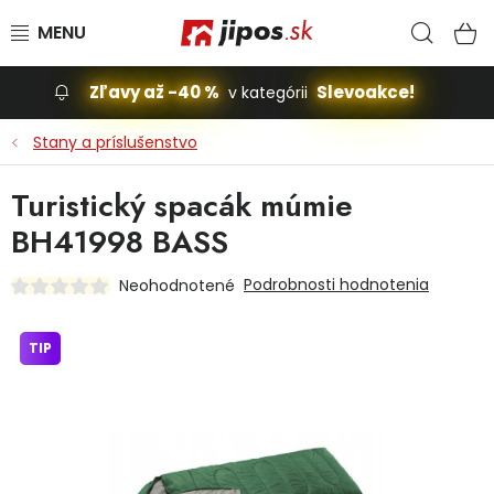
Prejsť na obsah
Hľad
N
Zľavy až -40 %
Slevoakce!
v kategórii
Slevoakce
Stany a príslušenstvo
Stavba, dom
Turistický spacák múmie
BH41998 BASS
Dielňa
Podrobnosti hodnotenia
Neohodnotené
Záhrada
TIP
Príslušenstvo pre automobily
Vybavenie a hračky pre deti
Domácnosť