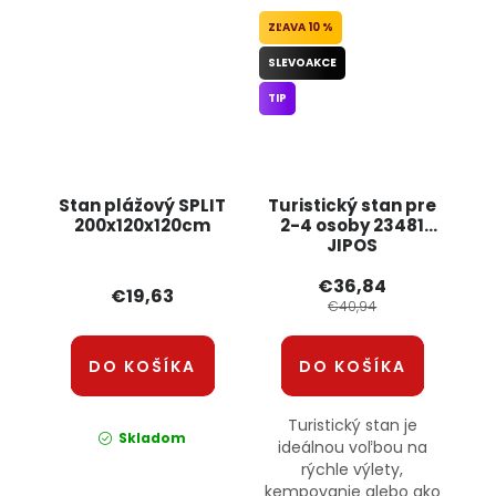
10 %
SLEVOAKCE
TIP
Stan plážový SPLIT
Turistický stan pre
200x120x120cm
2-4 osoby 23481
JIPOS
€36,84
€19,63
€40,94
DO KOŠÍKA
DO KOŠÍKA
Turistický stan je
Skladom
ideálnou voľbou na
rýchle výlety,
kempovanie alebo ako