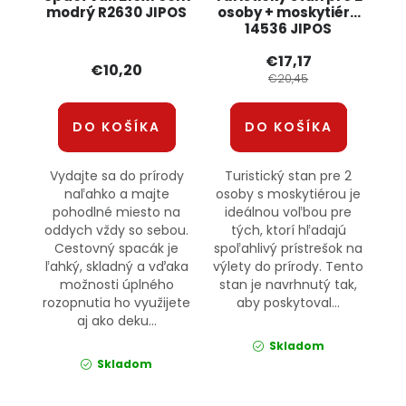
modrý R2630 JIPOS
osoby + moskytiéra
14536 JIPOS
€17,17
€10,20
€20,45
DO KOŠÍKA
DO KOŠÍKA
Vydajte sa do prírody
Turistický stan pre 2
naľahko a majte
osoby s moskytiérou je
pohodlné miesto na
ideálnou voľbou pre
oddych vždy so sebou.
tých, ktorí hľadajú
Cestovný spacák je
spoľahlivý prístrešok na
ľahký, skladný a vďaka
výlety do prírody. Tento
možnosti úplného
stan je navrhnutý tak,
rozopnutia ho využijete
aby poskytoval...
aj ako deku...
Skladom
Skladom