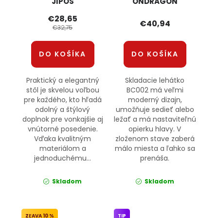
JIPOS
ONDRAGON
€28,65
€40,94
€32,75
DO KOŠÍKA
DO KOŠÍKA
Praktický a elegantný
Skladacie lehátko
stôl je skvelou voľbou
BC002 má veľmi
pre každého, kto hľadá
moderný dizajn,
odolný a štýlový
umožňuje sedieť alebo
doplnok pre vonkajšie aj
ležať a má nastaviteľnú
vnútorné posedenie.
opierku hlavy. V
Vďaka kvalitným
zloženom stave zaberá
materiálom a
málo miesta a ľahko sa
jednoduchému...
prenáša.
Skladom
Skladom
10 %
TIP