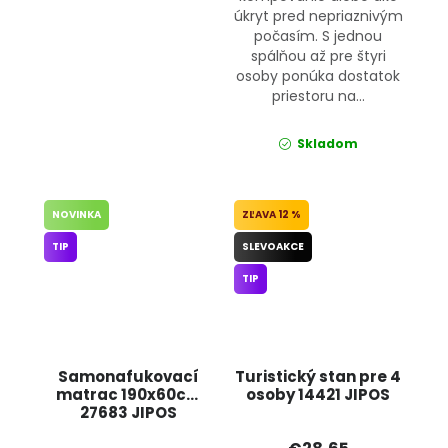
úkryt pred nepriaznivým
počasím. S jednou
spálňou až pre štyri
osoby ponúka dostatok
priestoru na...
Skladom
NOVINKA
12 %
TIP
SLEVOAKCE
TIP
Samonafukovací
Turistický stan pre 4
matrac 190x60cm
osoby 14421 JIPOS
27683 JIPOS