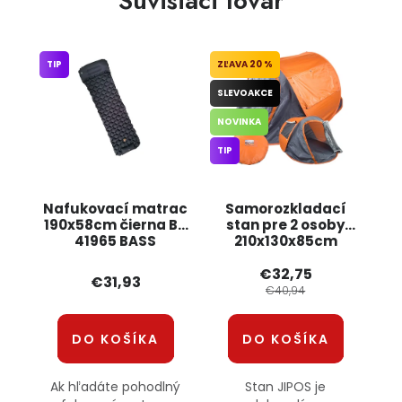
Súvisiaci tovar
TIP
20 %
SLEVOAKCE
NOVINKA
TIP
Nafukovací matrac
Samorozkladací
190x58cm čierna BH
stan pre 2 osoby
41965 BASS
210x130x85cm
14529_P JIPOS
€32,75
€31,93
€40,94
DO KOŠÍKA
DO KOŠÍKA
Ak hľadáte pohodlný
Stan JIPOS je