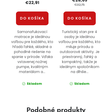
€28,65
€22,91
€32,75
DO KOŠÍKA
DO KOŠÍKA
Samonafukovací
Turistický stan pre 4
matrace je ideálnou
osoby je ideálnou
voľbou pre každého, kto
voľbou pre každého, kto
hľadá ľahké, skladné a
miluje prírodu a
pohodlné riešenie na
outdoorové aktivity. Je
spanie v prírode. Vďaka
priestranný, ľahký a
vstavenej nožnej
kompaktný, takže je
pumpe, kvalitným
ideálnym spoločníkom
materiálom a...
na dlhšie...
Skladom
Skladom
Podobné produkty