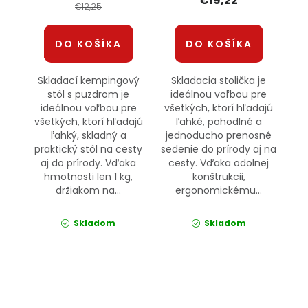
€19,22
€12,25
DO KOŠÍKA
DO KOŠÍKA
Skladací kempingový
Skladacia stolička je
stôl s puzdrom je
ideálnou voľbou pre
ideálnou voľbou pre
všetkých, ktorí hľadajú
všetkých, ktorí hľadajú
ľahké, pohodlné a
ľahký, skladný a
jednoducho prenosné
praktický stôl na cesty
sedenie do prírody aj na
aj do prírody. Vďaka
cesty. Vďaka odolnej
hmotnosti len 1 kg,
konštrukcii,
držiakom na...
ergonomickému...
Skladom
Skladom