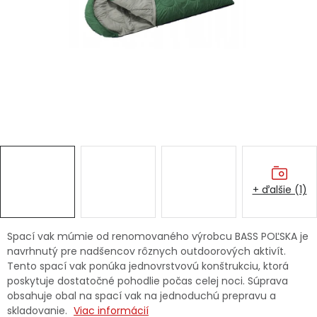
Ochranné pracovné pomôcky
Vianoce
Fotovoltaika
Značky
+ ďalšie (1)
Servis náradia
Hodnotenie obchodu
Spací vak múmie od renomovaného výrobcu BASS POĽSKA je
navrhnutý pre nadšencov rôznych outdoorových aktivít.
Doprava a platba
Váš zákaznícky účet
Tento spací vak ponúka jednovrstvovú konštrukciu, ktorá
poskytuje dostatočné pohodlie počas celej noci. Súprava
Kontakty
obsahuje obal na spací vak na jednoduchú prepravu a
skladovanie.
Viac informácií