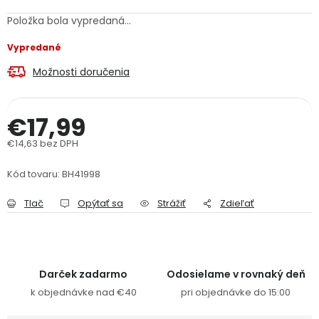
PODPORA
Položka bola vypredaná…
Vypredané
Reklamačný formulár
Odstúpenie v lehote 14 dní
Možnosti doručenia
Obchodné podmienky
Reklamačný poriadok
€17,99
Podmienky ochrany osobných údajov
€14,63 bez DPH
Jednotková cena:
Kód tovaru:
BH41998
+
Přihlášení
Registrace
Tlač
Opýtať sa
Strážiť
Zdieľať
Darček zadarmo
Odosielame v rovnaký deň
k objednávke nad €40
pri objednávke do 15:00