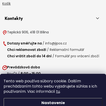
Košík
Kontakty
Teplická 906, 418 01 Bílina
Dotazy směřujte na
/
info@jipos.cz
Chci reklamovat zboží
/
Reklamační formulář
Chci vrátit zboží do 14 dní
/
Formulář pro vrácení zboží
Prevádzková doba
Po-Čt /
8:00 - 15:00
Pá /
7:30 - 14:30
Tento web používa súbory cookie. Ďalším
prechádzaním tohto webu vyjadrujete súhlas s ich
Obedňajšia prestávka /
11:00 - 11:30
používaním. Viac informácií
tu
.
Nastavenie