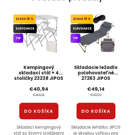
16 %
19 %
SLEVOAKCE
SLEVOAKCE
TIP
TIP
Kempingový
Skladacie ležadlo
skladací stôl + 4
polohovateľné
stoličky 23238 JIPOS
27263 JIPOS
€40,94
€49,14
€49,14
€61,07
DO KOŠÍKA
DO KOŠÍKA
Skladací kempingový
Skladacie lehátko JIPOS
stôl so štyrmi stoličkami
je skvelou voľbou pre