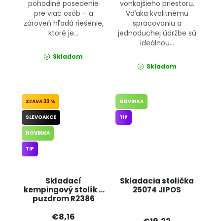
pohodlné posedenie
vonkajšieho priestoru.
pre viac osôb – a
Vďaka kvalitnému
zároveň hľadá riešenie,
spracovaniu a
ktoré je...
jednoduchej údržbe sú
ideálnou...
Skladom
Skladom
33 %
NOVINKA
SLEVOAKCE
TIP
NOVINKA
TIP
Skladací
Skladacia stolička
kempingový stolík s
25074 JIPOS
puzdrom R2386
JIPOS
€8,16