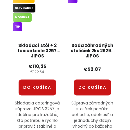
SLEVOAKCE
NOVINKA
TIP
Skladací stôl + 2
Sada záhradných
lavice biele 3257
stoličiek 2ks 25290
JIPOS
JIPOS
€110,25
€52,87
€122,54
DO KOŠÍKA
DO KOŠÍKA
Skladacia cateringová
Súprava záhradných
súprava JIPOS 3257 je
stoličiek ponúka
ideálna pre každého,
pohodlie, odolnosť a
kto potrebuje rýchlo
jednoduchý dizajn
pripraviť stabilné a
vhodný do každého