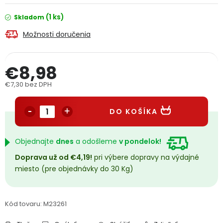
PODPORA
(1 ks)
Skladom
Možnosti doručenia
Reklamačný formulár
Odstúpenie v lehote 14 dní
Obchodné podmienky
Reklamačný poriadok
€8,98
€7,30 bez DPH
Podmienky ochrany osobných údajov
Jednotková cena:
DO KOŠÍKA
+
Přihlášení
Registrace
Objednajte
dnes
a odošleme
v pondelok!
Doprava už od €4,19!
pri výbere dopravy na výdajné
miesto (pre objednávky do 30 Kg)
Kód tovaru:
M23261