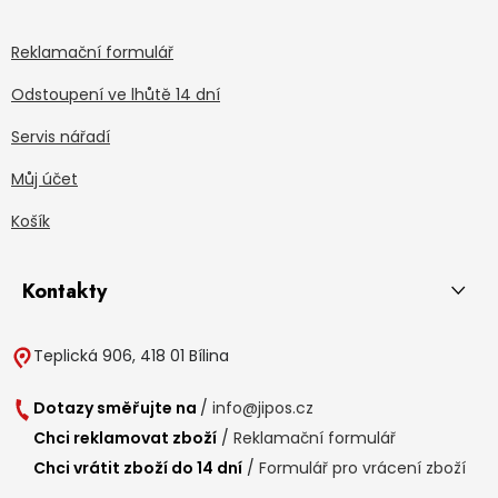
Reklamační formulář
Odstoupení ve lhůtě 14 dní
Servis nářadí
Můj účet
Košík
Kontakty
Teplická 906, 418 01 Bílina
Dotazy směřujte na
/
info@jipos.cz
Chci reklamovat zboží
/
Reklamační formulář
Chci vrátit zboží do 14 dní
/
Formulář pro vrácení zboží