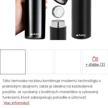
Ochranné pracovné pomôcky
Vianoce
Fotovoltaika
Značky
+ ďalšie (2)
Servis náradia
Hodnotenie obchodu
Táto termoska na kávu kombinuje modernú technológiu s
praktickým dizajnom, takže je ideálna na každodenné
Doprava a platba
Váš zákaznícky účet
použitie. Je vyrobený z kvalitných materiálov a vybavený
funkciami, ktoré zabezpečujú pohodlie a účinnosť.
Kontakty
Viac informácií