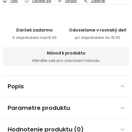
Tlač
Opýtať sa
Strážiť
Zdieľať
Darček zadarmo
Odosielame v rovnaký deň
k objednávke nad €40
pri objednávke do 15:00
Návod k produktu
Klikněte zde pro zobrazení návodu
Popis
Parametre produktu
Hodnotenie produktu (0)