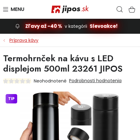
Prejsť na obsah
Hľad
N
Zľavy až -40 %
Slevoakce!
v kategórii
Slevoakce
Príprava kávy
Stavba, dom
Termohrnček na kávu s LED
displejom 500ml 23261 JIPOS
Dielňa
Podrobnosti hodnotenia
Neohodnotené
Záhrada
TIP
Príslušenstvo pre automobily
Vybavenie a hračky pre deti
Domácnosť