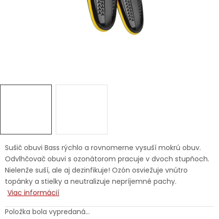
Ochranné pracovné pomôcky
Vianoce
Fotovoltaika
Značky
Sušič obuvi Bass rýchlo a rovnomerne vysuší mokrú obuv.
Servis náradia
Hodnotenie obchodu
Odvlhčovač obuvi s ozonátorom pracuje v dvoch stupňoch.
Nielenže suší, ale aj dezinfikuje! Ozón osviežuje vnútro
Doprava a platba
Váš zákaznícky účet
topánky a stielky a neutralizuje nepríjemné pachy.
Viac informácií
Kontakty
Položka bola vypredaná…