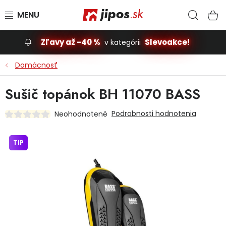
Prejsť na obsah
Hľad
N
Zľavy až -40 %
Slevoakce!
v kategórii
Slevoakce
Domácnosť
Stavba, dom
Sušič topánok BH 11070 BASS
Dielňa
Podrobnosti hodnotenia
Neohodnotené
Záhrada
TIP
Príslušenstvo pre automobily
Vybavenie a hračky pre deti
Domácnosť