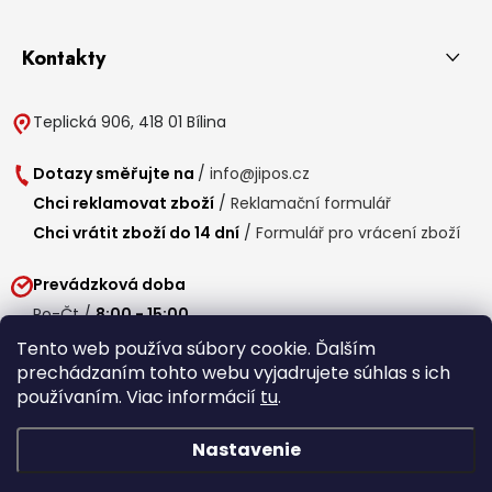
Kontakty
Teplická 906, 418 01 Bílina
Dotazy směřujte na
/
info@jipos.cz
Chci reklamovat zboží
/
Reklamační formulář
Chci vrátit zboží do 14 dní
/
Formulář pro vrácení zboží
Prevádzková doba
Po-Čt /
8:00 - 15:00
Pá /
7:30 - 14:30
Tento web používa súbory cookie. Ďalším
prechádzaním tohto webu vyjadrujete súhlas s ich
Obedňajšia prestávka /
11:00 - 11:30
používaním. Viac informácií
tu
.
Nastavenie
Copyright 2026
Jipos.sk
. Všetky práva vyhradené.
Upraviť nastavenie