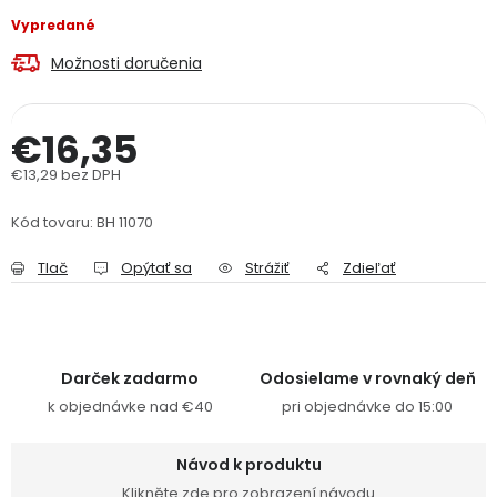
PODPORA
Vypredané
Možnosti doručenia
Reklamačný formulár
Odstúpenie v lehote 14 dní
€16,35
Obchodné podmienky
Reklamačný poriadok
€13,29 bez DPH
Jednotková cena:
Podmienky ochrany osobných údajov
Kód tovaru:
BH 11070
Tlač
Opýtať sa
Strážiť
Zdieľať
+
Přihlášení
Registrace
Darček zadarmo
Odosielame v rovnaký deň
k objednávke nad €40
pri objednávke do 15:00
Návod k produktu
Klikněte zde pro zobrazení návodu