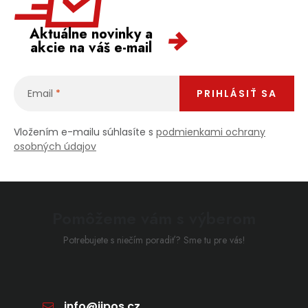
Aktuálne novinky a
akcie na váš e-mail
Email
PRIHLÁSIŤ SA
Vložením e-mailu súhlasíte s
podmienkami ochrany
osobných údajov
Pomôžeme vám s výberom
Potrebujete s niečím poradiť? Sme tu pre vás!
info
@
jipos.cz