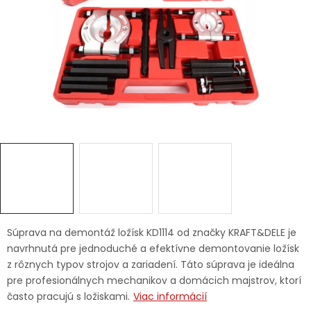
Ochranné pracovné pomôcky
Vianoce
Fotovoltaika
Značky
Servis náradia
Hodnotenie obchodu
Súprava na demontáž ložísk KD1114 od značky KRAFT&DELE je
navrhnutá pre jednoduché a efektívne demontovanie ložísk
Doprava a platba
Váš zákaznícky účet
z rôznych typov strojov a zariadení. Táto súprava je ideálna
pre profesionálnych mechanikov a domácich majstrov, ktorí
Kontakty
často pracujú s ložiskami.
Viac informácií