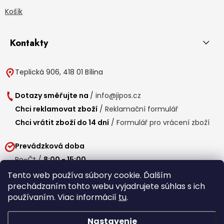
Košík
Kontakty
Teplická 906, 418 01 Bílina
Dotazy směřujte na
/
info@jipos.cz
Chci reklamovat zboží
/
Reklamační formulář
Chci vrátit zboží do 14 dní
/
Formulář pro vrácení zboží
Prevádzková doba
Po-Čt /
8:00 - 15:00
Pá /
7:30 - 14:30
Tento web používa súbory cookie. Ďalším
prechádzaním tohto webu vyjadrujete súhlas s ich
Obedňajšia prestávka /
11:00 - 11:30
používaním. Viac informácií
tu
.
Nastavenie