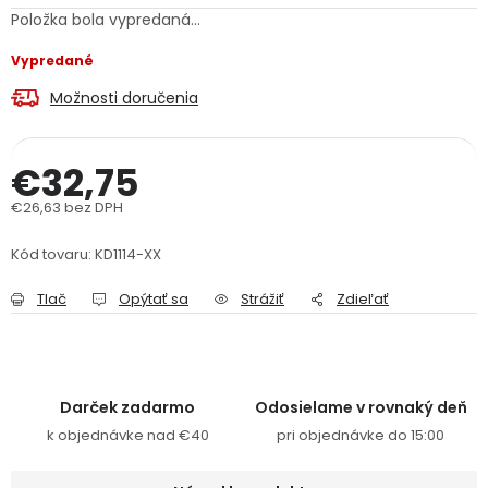
Položka bola vypredaná…
PODPORA
Vypredané
Reklamačný formulár
Odstúpenie v lehote 14 dní
Možnosti doručenia
Obchodné podmienky
Reklamačný poriadok
€32,75
Podmienky ochrany osobných údajov
€26,63 bez DPH
Jednotková cena:
Kód tovaru:
KD1114-XX
+
Přihlášení
Registrace
Tlač
Opýtať sa
Strážiť
Zdieľať
Darček zadarmo
Odosielame v rovnaký deň
k objednávke nad €40
pri objednávke do 15:00