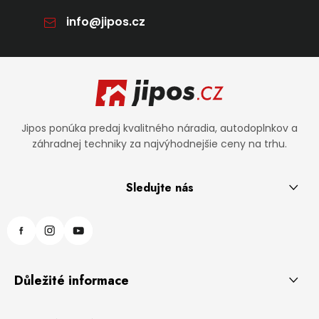
info
@
jipos.cz
Zápätie
Jipos ponúka predaj kvalitného náradia, autodoplnkov a
záhradnej techniky za najvýhodnejšie ceny na trhu.
Sledujte nás
Důležité informace