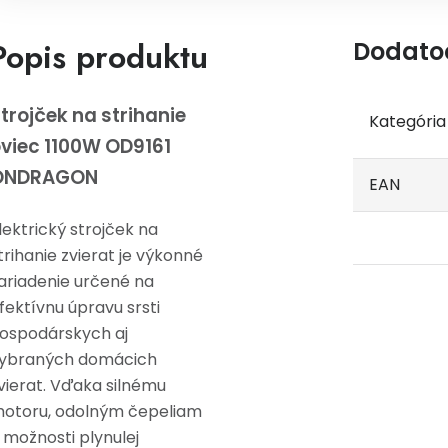
Popis produktu
Dodato
trojček na strihanie
Kategória
viec 1100W OD9161
ONDRAGON
EAN
lektrický strojček na
trihanie zvierat je výkonné
ariadenie určené na
fektívnu úpravu srsti
ospodárskych aj
ybraných domácich
vierat. Vďaka silnému
otoru, odolným čepeliam
 možnosti plynulej