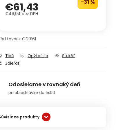
–31 %
€61,43
€49,94 bez DPH
Jednotková cena:
Kód tovaru:
OD9161
Tlač
Opýtať sa
Strážiť
Zdieľať
Odosielame v rovnaký deň
pri objednávke do 15:00
Súvisiace produkty