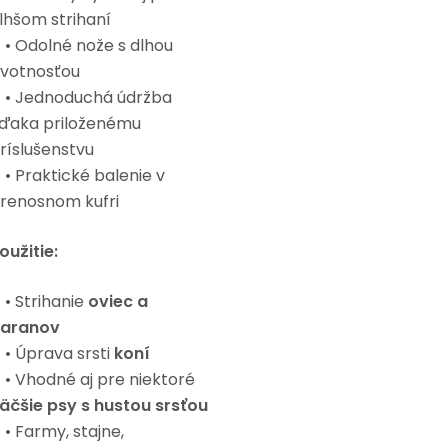
lhšom strihaní
 Odolné nože s dlhou
ivotnosťou
 Jednoduchá údržba
ďaka priloženému
ríslušenstvu
 Praktické balenie v
renosnom kufri
oužitie:
 Strihanie
oviec a
aranov
 Úprava srsti
koní
 Vhodné aj pre niektoré
äčšie psy s hustou srsťou
 Farmy, stajne,