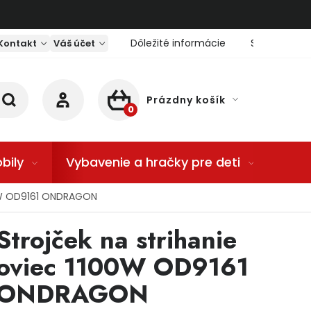
Dôležité informácie
Servis nárad
Kontakt
Váš účet
Prázdny košík
NÁKUPNÝ KOŠÍK
bily
Vybavenie a hračky pre deti
Dom
00W OD9161 ONDRAGON
Strojček na strihanie
oviec 1100W OD9161
ONDRAGON