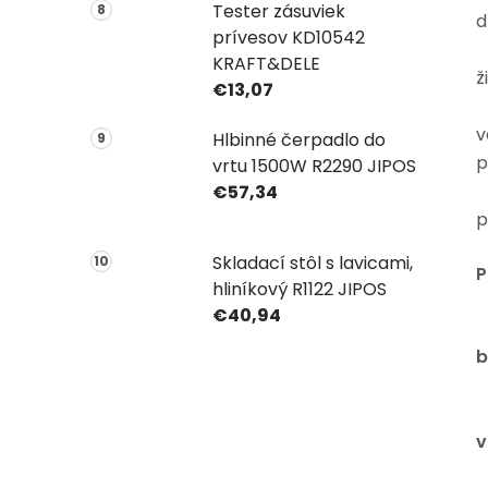
Tester zásuviek
d
prívesov KD10542
•
KRAFT&DELE
ž
€13,07
•
v
Hlbinné čerpadlo do
p
vrtu 1500W R2290 JIPOS
•
€57,34
p
Skladací stôl s lavicami,
P
hliníkový R1122 JIPOS
€40,94
•
b
•
•
v
•