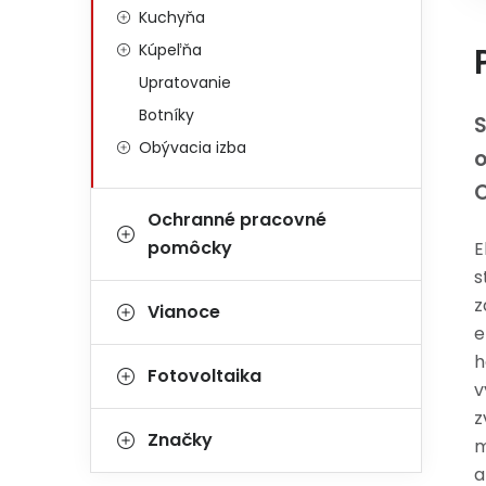
Kuchyňa
Kúpeľňa
Upratovanie
Botníky
S
Obývacia izba
o
Ochranné pracovné
pomôcky
E
s
z
Vianoce
e
h
Fotovoltaika
v
z
Značky
m
a