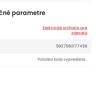
čné parametre
Elektrické strihače pre
zvieratá
5907580177458
Položka bola vypredaná…