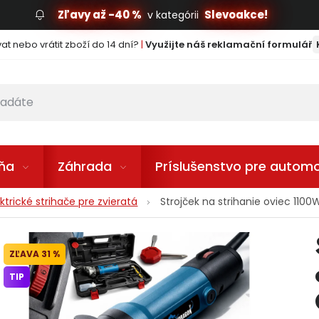
Zľavy až -40 %
Slevoakce!
v kategórii
t nebo vrátit zboží do 14 dní?
|
Využijte náš reklamační formulář
lňa
Záhrada
Príslušenstvo pre automo
ektrické strihače pre zvieratá
Strojček na strihanie oviec 11
31 %
TIP