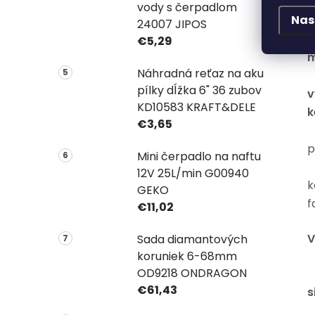
vody s čerpadlom
Nas
2
24007 JIPOS
€5,29
m
Náhradná reťaz na aku
•
pílky dĺžka 6" 36 zubov
v
KD10583 KRAFT&DELE
k
€3,65
p
Mini čerpadlo na naftu
•
12V 25L/min G00940
k
GEKO
f
€11,02
V
Sada diamantových
koruniek 6-68mm
OD9218 ONDRAGON
•
€61,43
s
•