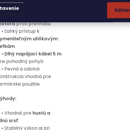
•
Rýchlosť kmitania až
tavenie
800 ot./min
Súhla
•
Vzduchové chladenie
otora
proti prehriatiu
 Ľahký prístup k
ymeniteľným uhlíkovým
efkám
•
Dlhý napájací kábel 5 m
re pohodlný pohyb
 Pevná a odolná
onštrukcia vhodná pre
armárske použitie
ýhody:
 Vhodné pre
hustú a
ilnú srsť
 Stabilný výkon aj pri