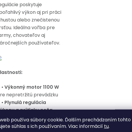
egulácie poskytuje
poľahlivý výkon aj pri práci
 hustou alebo znečistenou
rsťou. Ideálna voľba pre
army, chovateľov aj
áročnejších používateľov.
lastnosti:
•
Výkonný motor 1100 W
re nepretržitú prevádzku
•
Plynulá regulácia
ýkonu a prítlaku noža
 Čepele z
kalenej,
web používa súbory cookie. Ďalším prechádzaním tohto
aserom brúsenej ocele
ujete súhlas s ich používaním. Viac informácií
tu
.