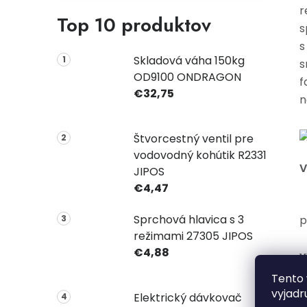
r
Top 10 produktov
s
s
Skladová váha 150kg
s
OD9100 ONDRAGON
f
€32,75
n
Štvorcestný ventil pre
vodovodný kohútik R2331
V
JIPOS
€4,47
Sprchová hlavica s 3
p
režimami 27305 JIPOS
€4,88
v
•
Tento 
l
vyjadr
Elektrický dávkovač