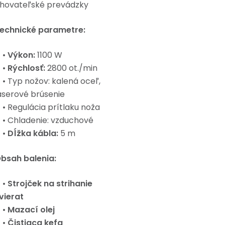
hovateľské prevádzky
echnické parametre:
•
Výkon:
1100 W
•
Rýchlosť:
2800 ot./min
 Typ nožov: kalená oceľ,
aserové brúsenie
 Regulácia prítlaku noža
 Chladenie: vzduchové
•
Dĺžka kábla:
5 m
bsah balenia:
•
Strojček na strihanie
vierat
•
Mazací olej
•
Čistiaca kefa