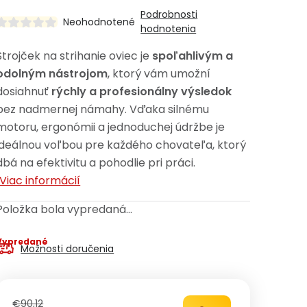
Podrobnosti
Neohodnotené
hodnotenia
Strojček na strihanie oviec je
spoľahlivým a
odolným nástrojom
, ktorý vám umožní
dosiahnuť
rýchly a profesionálny výsledok
bez nadmernej námahy. Vďaka silnému
motoru, ergonómii a jednoduchej údržbe je
ideálnou voľbou pre každého chovateľa, ktorý
dbá na efektivitu a pohodlie pri práci.
Viac informácií
Položka bola vypredaná…
Vypredané
Možnosti doručenia
€90,12