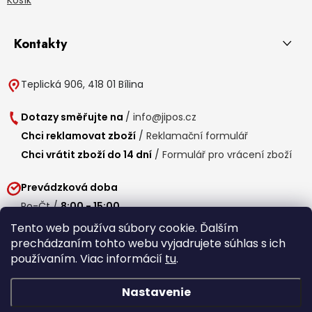
Kontakty
Teplická 906, 418 01 Bílina
Dotazy směřujte na
/
info@jipos.cz
Chci reklamovat zboží
/
Reklamační formulář
Chci vrátit zboží do 14 dní
/
Formulář pro vrácení zboží
Prevádzková doba
Po-Čt /
8:00 - 15:00
Pá /
7:30 - 14:30
Tento web používa súbory cookie. Ďalším
prechádzaním tohto webu vyjadrujete súhlas s ich
Obedňajšia prestávka /
11:00 - 11:30
používaním. Viac informácií
tu
.
Nastavenie
Copyright 2026
Jipos.sk
. Všetky práva vyhradené.
Upraviť nastavenie