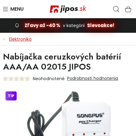
Prejsť na obsah
Hľad
N
Zľavy až -40 %
Slevoakce!
v kategórii
Slevoakce
Elektronika
Stavba, dom
Nabíjačka ceruzkových batérií
AAA/AA 02015 JIPOS
Dielňa
Podrobnosti hodnotenia
Neohodnotené
Záhrada
TIP
Príslušenstvo pre automobily
Vybavenie a hračky pre deti
Domácnosť