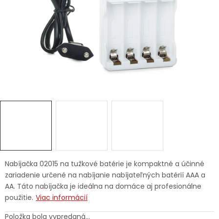
Ochranné pracovné pomôcky
Vianoce
Fotovoltaika
Značky
Servis náradia
Hodnotenie obchodu
Nabíjačka 02015 na tužkové batérie je kompaktné a účinné
zariadenie určené na nabíjanie nabíjateľných batérií AAA a
Doprava a platba
Váš zákaznícky účet
AA. Táto nabíjačka je ideálna na domáce aj profesionálne
použitie.
Viac informácií
Kontakty
Položka bola vypredaná…