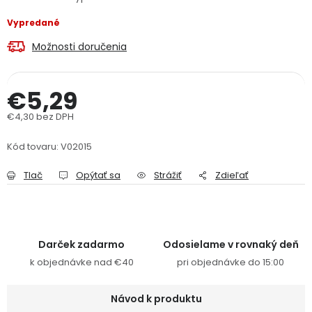
PODPORA
Vypredané
Možnosti doručenia
Reklamačný formulár
Odstúpenie v lehote 14 dní
€5,29
Obchodné podmienky
Reklamačný poriadok
€4,30 bez DPH
Podmienky ochrany osobných údajov
Jednotková cena:
Kód tovaru:
V02015
+
Přihlášení
Registrace
Tlač
Opýtať sa
Strážiť
Zdieľať
Darček zadarmo
Odosielame v rovnaký deň
k objednávke nad €40
pri objednávke do 15:00
Návod k produktu