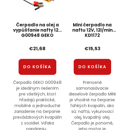
Čerpadlo na olej a
Mini čerpadlo na
vypúšťanie nafty 12V
naftu 12V, 12l/min
G00948 GEKO
KD1172
KRAFT&amp;DELE
€21,68
€15,53
DO KOŠÍKA
DO KOŠÍKA
Čerpadlo GEKO G00948
Prenosné
je ideálnym riešením
samonasávacie
pre všetkých, ktorí
dieselové čerpadlo MINI
hľadajú praktické,
je vhodné na čerpanie
mobilné a jednoduché
ľahkých kvapalín, ako
zariadenie na čerpanie
sú: nafta, vykurovací
prevádzkových kvapalín
olej, kvapalný olej.
z vozidiel. Vďaka
Čerpadlo je ponorné,
napájaniu...
jeho motor je