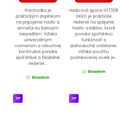
Prechodka je
Hadicová spona G17308
praktickým doplnkom
GEKO je praktické
na pripojenie hadíc a
riešenie na spájanie
armatúr ku kalovým
hadíc a káblov, ktoré
čerpadlám. Vďaka
ponúka spoľahlivú
univerzálnym
funkčnosť a
rozmerom a robustnej
jednoduché ovládanie.
konštrukcii ponúka
Vďaka použitiu
spoľahlivé a flexibilné
pozinkovanej ocele je...
riešenie...
Skladom
Skladom
TIP
TIP