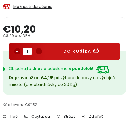
PODPORA
Možnosti doručenia
Reklamačný formulár
Odstúpenie v lehote 14 dní
€10,20
€8,29 bez DPH
Obchodné podmienky
Reklamačný poriadok
Jednotková cena:
DO KOŠÍKA
Podmienky ochrany osobných údajov
Objednajte
dnes
a odošleme
v pondelok!
+
Přihlášení
Registrace
Doprava už od €4,19!
pri výbere dopravy na výdajné
miesto (pre objednávky do 30 Kg)
Kód tovaru:
G01152
Tlač
Opýtať sa
Strážiť
Zdieľať