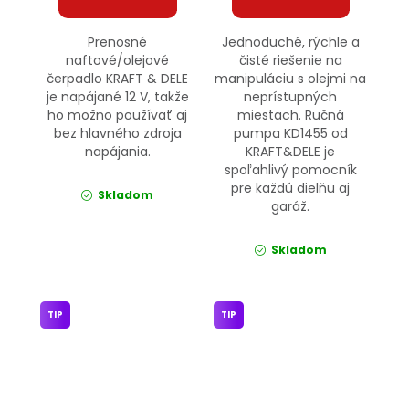
Prenosné
Jednoduché, rýchle a
naftové/olejové
čisté riešenie na
čerpadlo KRAFT & DELE
manipuláciu s olejmi na
je napájané 12 V, takže
neprístupných
ho možno používať aj
miestach. Ručná
bez hlavného zdroja
pumpa KD1455 od
napájania.
KRAFT&DELE je
spoľahlivý pomocník
pre každú dielňu aj
Skladom
garáž.
Skladom
TIP
TIP