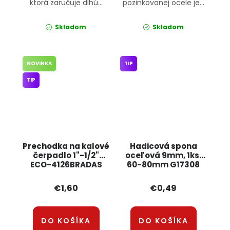
ktorá zaručuje dlhú...
pozinkovanej ocele je...
Skladom
Skladom
NOVINKA
TIP
TIP
Prechodka na kalové
Hadicová spona
čerpadlo 1"-1/2"
oceľová 9mm, 1ks,
ECO-4126BRADAS
60-80mm G17308
GEKO
€1,60
€0,49
DO KOŠÍKA
DO KOŠÍKA