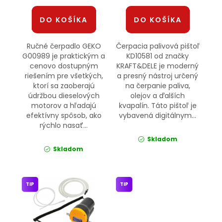
DO KOŠÍKA
DO KOŠÍKA
Ručné čerpadlo GEKO
Čerpacia palivová pištoľ
G00989 je praktickým a
KD10581 od značky
cenovo dostupným
KRAFT&DELE je moderný
riešením pre všetkých,
a presný nástroj určený
ktorí sa zaoberajú
na čerpanie paliva,
údržbou dieselových
olejov a ďalších
motorov a hľadajú
kvapalín. Táto pištoľ je
efektívny spôsob, ako
vybavená digitálnym...
rýchlo nasať...
Skladom
Skladom
TIP
TIP