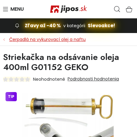
Prejsť na obsah
Hľad
N
Zľavy až -40 %
Slevoakce!
v kategórii
Slevoakce
Čerpadlá na vykurovací olej a naftu
Stavba, dom
Striekačka na odsávanie oleja
400ml G01152 GEKO
Dielňa
Podrobnosti hodnotenia
Neohodnotené
Záhrada
TIP
Príslušenstvo pre automobily
Vybavenie a hračky pre deti
Domácnosť