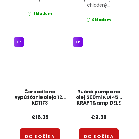
chladený...
Skladom
Skladom
TIP
TIP
Čerpadlo na
Ručná pumpa na
vypúšťanie oleja 12V
olej 500ml KD1455
KD1173
KRAFT&amp;DELE
KRAFT&amp;DELE
€16,35
€9,39
DO KOŠÍKA
DO KOŠÍKA