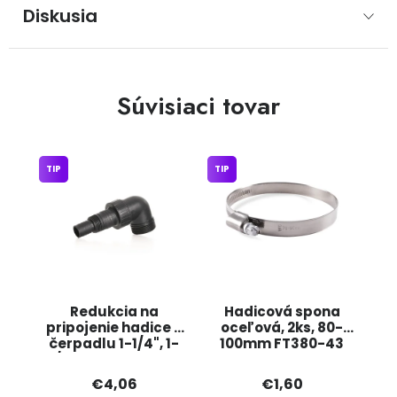
Diskusia
Súvisiaci tovar
TIP
TIP
Redukcia na
Hadicová spona
pripojenie hadice k
oceľová, 2ks, 80-
čerpadlu 1-1/4", 1-
100mm FT380-43
1/2" G81401B GEKO
JIPOS
€4,06
€1,60