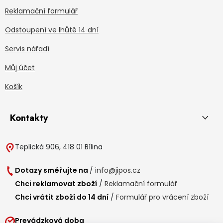
Reklamační formulář
Odstoupení ve lhůtě 14 dní
Servis nářadí
Můj účet
Košík
Kontakty
Teplická 906, 418 01 Bílina
Dotazy směřujte na
/
info@jipos.cz
Chci reklamovat zboží
/
Reklamační formulář
Chci vrátit zboží do 14 dní
/
Formulář pro vrácení zboží
Prevádzková doba