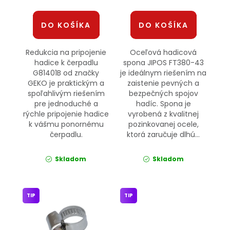
DO KOŠÍKA
DO KOŠÍKA
Redukcia na pripojenie
Oceľová hadicová
hadice k čerpadlu
spona JIPOS FT380-43
G81401B od značky
je ideálnym riešením na
GEKO je praktickým a
zaistenie pevných a
spoľahlivým riešením
bezpečných spojov
pre jednoduché a
hadíc. Spona je
rýchle pripojenie hadice
vyrobená z kvalitnej
k vášmu ponornému
pozinkovanej ocele,
čerpadlu.
ktorá zaručuje dlhú...
Skladom
Skladom
TIP
TIP