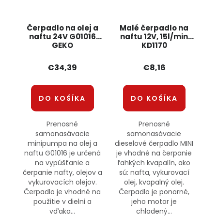
Čerpadlo na olej a
Malé čerpadlo na
naftu 24V G01016
naftu 12V, 15l/min
GEKO
KD1170
KRAFT&amp;DELE
€34,39
€8,16
DO KOŠÍKA
DO KOŠÍKA
Prenosné
Prenosné
samonasávacie
samonasávacie
minipumpa na olej a
dieselové čerpadlo MINI
naftu G01016 je určená
je vhodné na čerpanie
na vypúšťanie a
ľahkých kvapalín, ako
čerpanie nafty, olejov a
sú: nafta, vykurovací
vykurovacích olejov.
olej, kvapalný olej.
Čerpadlo je vhodné na
Čerpadlo je ponorné,
použitie v dielni a
jeho motor je
vďaka...
chladený...