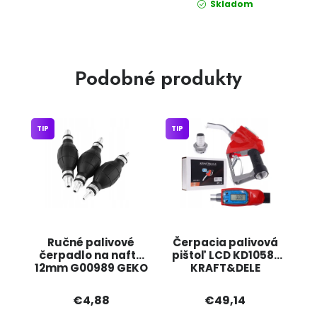
Skladom
Podobné produkty
TIP
TIP
Ručné palivové
Čerpacia palivová
čerpadlo na naftu
pištoľ LCD KD10581
12mm G00989 GEKO
KRAFT&DELE
€4,88
€49,14