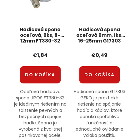
Hadicová spona
Hadicová spona
oceľová, 6ks, 8-
oceľová 9mm, 1ks,
12mm FT380-32
16-25mm G17303
JIPOS
GEKO
€1,84
€0,49
DO KOŠÍKA
DO KOŠÍKA
Oceľová hadicová
Hadicová spona G17303
spona JIPOS FT380-32
GEKO je praktické
je ideálnym riešením na
riešenie na spájanie
zaistenie pevných a
hadíc a káblov, ktoré
bezpečných spojov
ponúka spoľahlivú
hadíc. Spona je
funkčnosť a
vyrobená z kvalitnej
jednoduché ovládanie.
pozinkovanej ocele,
Vďaka použitiu