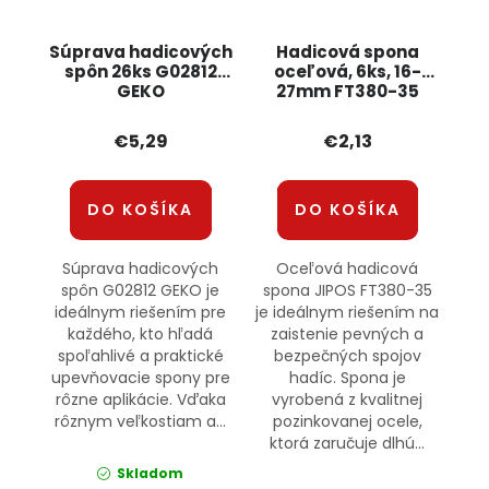
Súprava hadicových
Hadicová spona
spôn 26ks G02812
oceľová, 6ks, 16-
GEKO
27mm FT380-35
JIPOS
€5,29
€2,13
DO KOŠÍKA
DO KOŠÍKA
Súprava hadicových
Oceľová hadicová
spôn G02812 GEKO je
spona JIPOS FT380-35
ideálnym riešením pre
je ideálnym riešením na
každého, kto hľadá
zaistenie pevných a
spoľahlivé a praktické
bezpečných spojov
upevňovacie spony pre
hadíc. Spona je
rôzne aplikácie. Vďaka
vyrobená z kvalitnej
rôznym veľkostiam a...
pozinkovanej ocele,
ktorá zaručuje dlhú...
Skladom