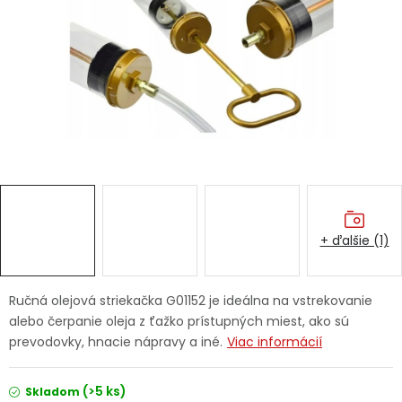
Ochranné pracovné pomôcky
Vianoce
Fotovoltaika
Značky
+ ďalšie (1)
Servis náradia
Hodnotenie obchodu
Ručná olejová striekačka G01152 je ideálna na vstrekovanie
alebo čerpanie oleja z ťažko prístupných miest, ako sú
Doprava a platba
Váš zákaznícky účet
prevodovky, hnacie nápravy a iné.
Viac informácií
Kontakty
(>5 ks)
Skladom