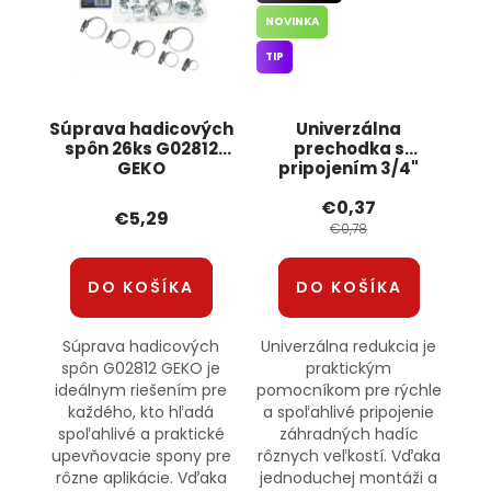
NOVINKA
TIP
Súprava hadicových
Univerzálna
spôn 26ks G02812
prechodka s
GEKO
pripojením 3/4"
ECO-4121BRADAS
€0,37
€5,29
€0,78
DO KOŠÍKA
DO KOŠÍKA
Súprava hadicových
Univerzálna redukcia je
spôn G02812 GEKO je
praktickým
ideálnym riešením pre
pomocníkom pre rýchle
každého, kto hľadá
a spoľahlivé pripojenie
spoľahlivé a praktické
záhradných hadíc
upevňovacie spony pre
rôznych veľkostí. Vďaka
rôzne aplikácie. Vďaka
jednoduchej montáži a