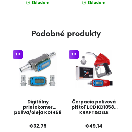
Skladom
Skladom
Podobné produkty
TIP
TIP
Digitálny
Čerpacia palivová
prietokomer
pištoľ LCD KD10581
paliva/oleja KD1458
KRAFT&DELE
KRAFT&DELE
€32,75
€49,14