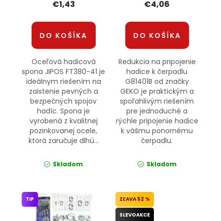
€1,43
€4,06
DO KOŠÍKA
DO KOŠÍKA
Oceľová hadicová
Redukcia na pripojenie
spona JIPOS FT380-41 je
hadice k čerpadlu
ideálnym riešením na
G81401B od značky
zaistenie pevných a
GEKO je praktickým a
bezpečných spojov
spoľahlivým riešením
hadíc. Spona je
pre jednoduché a
vyrobená z kvalitnej
rýchle pripojenie hadice
pozinkovanej ocele,
k vášmu ponornému
ktorá zaručuje dlhú...
čerpadlu.
Skladom
Skladom
TIP
52 %
SLEVOAKCE