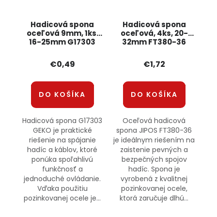
Hadicová spona
Hadicová spona
oceľová 9mm, 1ks,
oceľová, 4ks, 20-
16-25mm G17303
32mm FT380-36
GEKO
JIPOS
€0,49
€1,72
DO KOŠÍKA
DO KOŠÍKA
Hadicová spona G17303
Oceľová hadicová
GEKO je praktické
spona JIPOS FT380-36
riešenie na spájanie
je ideálnym riešením na
hadíc a káblov, ktoré
zaistenie pevných a
ponúka spoľahlivú
bezpečných spojov
funkčnosť a
hadíc. Spona je
jednoduché ovládanie.
vyrobená z kvalitnej
Vďaka použitiu
pozinkovanej ocele,
pozinkovanej ocele je...
ktorá zaručuje dlhú...