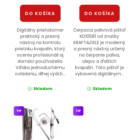
DO KOŠÍKA
DO KOŠÍKA
Digitálny prietokomer
Čerpacia palivová pištoľ
praktický a presný
KD10581 od značky
nástroj na kontrolu
KRAFT&DELE je moderný
prietoku kvapalín, ktorý
a presný nástroj určený
ocenia profesionáli aj
na čerpanie paliva,
domáci používatelia.
olejov a ďalších
Vďaka jednoduchému
kvapalín. Táto pištoľ je
ovládaniu, dlhej výdrži...
vybavená digitálnym...
Skladom
Skladom
TIP
TIP