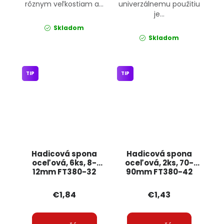
rôznym veľkostiam a...
univerzálnemu použitiu
je...
Skladom
Skladom
TIP
TIP
Hadicová spona
Hadicová spona
oceľová, 6ks, 8-
oceľová, 2ks, 70-
12mm FT380-32
90mm FT380-42
JIPOS
JIPOS
€1,84
€1,43