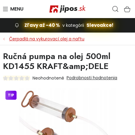
Prejsť na obsah
Hľad
N
Zľavy až -40 %
Slevoakce!
v kategórii
Slevoakce
Čerpadlá na vykurovací olej a naftu
Stavba, dom
Ručná pumpa na olej 500ml
KD1455 KRAFT&amp;DELE
Dielňa
Podrobnosti hodnotenia
Neohodnotené
Záhrada
TIP
Príslušenstvo pre automobily
Vybavenie a hračky pre deti
Domácnosť