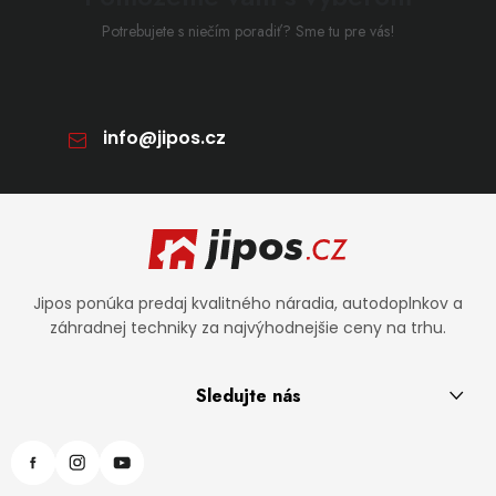
Potrebujete s niečím poradiť? Sme tu pre vás!
info
@
jipos.cz
Zápätie
Jipos ponúka predaj kvalitného náradia, autodoplnkov a
záhradnej techniky za najvýhodnejšie ceny na trhu.
Sledujte nás