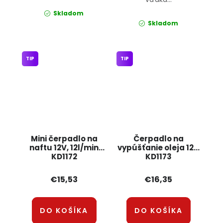
Skladom
Skladom
TIP
TIP
Mini čerpadlo na
Čerpadlo na
naftu 12V, 12l/min
vypúšťanie oleja 12V
KD1172
KD1173
KRAFT&amp;DELE
KRAFT&amp;DELE
€15,53
€16,35
DO KOŠÍKA
DO KOŠÍKA