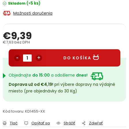
(>5 ks)
Skladom
PODPORA
Možnosti doručenia
Reklamačný formulár
Odstúpenie v lehote 14 dní
€9,39
Obchodné podmienky
Reklamačný poriadok
€7,63 bez DPH
Jednotková cena:
Podmienky ochrany osobných údajov
DO KOŠÍKA
+
Přihlášení
Registrace
Objednajte
do 15:00
a odošleme
dnes!
Doprava už od €4,19!
pri výbere dopravy na výdajné
miesto (pre objednávky do 30 Kg)
Kód tovaru:
KD1455-XX
Tlač
Opýtať sa
Strážiť
Zdieľať