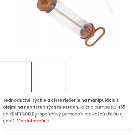
Ochranné pracovné pomôcky
Vianoce
Fotovoltaika
Značky
Servis náradia
Hodnotenie obchodu
Jednoduché, rýchle a čisté riešenie na manipuláciu s
olejmi na neprístupných miestach.
Ručná pumpa KD1455
Doprava a platba
Váš zákaznícky účet
od KRAFT&DELE je spoľahlivý pomocník pre každú dielňu aj
garáž.
Viac informácií
Kontakty