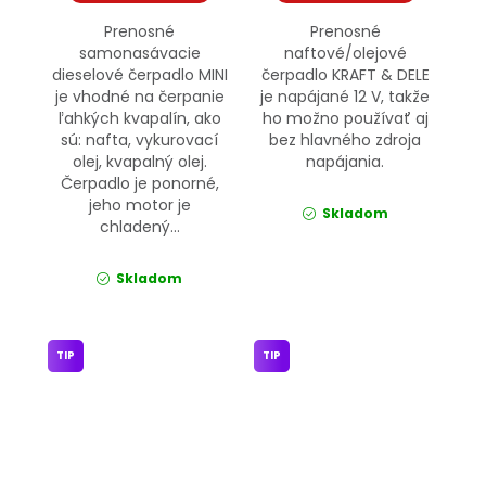
Prenosné
Prenosné
samonasávacie
naftové/olejové
dieselové čerpadlo MINI
čerpadlo KRAFT & DELE
je vhodné na čerpanie
je napájané 12 V, takže
ľahkých kvapalín, ako
ho možno používať aj
sú: nafta, vykurovací
bez hlavného zdroja
olej, kvapalný olej.
napájania.
Čerpadlo je ponorné,
jeho motor je
Skladom
chladený...
Skladom
TIP
TIP