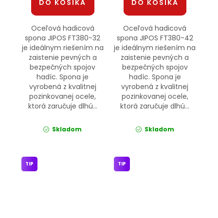
DO KOŠÍKA
DO KOŠÍKA
Oceľová hadicová
Oceľová hadicová
spona JIPOS FT380-32
spona JIPOS FT380-42
je ideálnym riešením na
je ideálnym riešením na
zaistenie pevných a
zaistenie pevných a
bezpečných spojov
bezpečných spojov
hadíc. Spona je
hadíc. Spona je
vyrobená z kvalitnej
vyrobená z kvalitnej
pozinkovanej ocele,
pozinkovanej ocele,
ktorá zaručuje dlhú...
ktorá zaručuje dlhú...
Skladom
Skladom
TIP
TIP