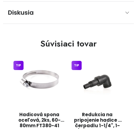
Diskusia
Súvisiaci tovar
TIP
TIP
Hadicová spona
Redukcia na
oceľová, 2ks, 60-
pripojenie hadice k
80mm FT380-41
čerpadlu 1-1/4", 1-
JIPOS
1/2" G81401B GEKO