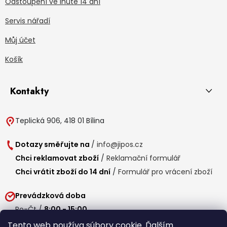
Odstoupení ve lhůtě 14 dní
Servis nářadí
Můj účet
Košík
Kontakty
Teplická 906, 418 01 Bílina
Dotazy směřujte na
/
info@jipos.cz
Chci reklamovat zboží
/
Reklamační formulář
Chci vrátit zboží do 14 dní
/
Formulář pro vrácení zboží
Prevádzková doba
Po-Čt /
8:00 - 15:00
Pá /
7:30 - 14:30
Tento web používa súbory cookie. Ďalším