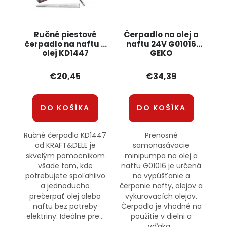
Ručné piestové
Čerpadlo na olej a
čerpadlo na naftu a
naftu 24V G01016
olej KD1447
GEKO
KRAFT&DELE
€20,45
€34,39
DO KOŠÍKA
DO KOŠÍKA
Ručné čerpadlo KD1447
Prenosné
od KRAFT&DELE je
samonasávacie
skvelým pomocníkom
minipumpa na olej a
všade tam, kde
naftu G01016 je určená
potrebujete spoľahlivo
na vypúšťanie a
a jednoducho
čerpanie nafty, olejov a
prečerpať olej alebo
vykurovacích olejov.
naftu bez potreby
Čerpadlo je vhodné na
elektriny. Ideálne pre...
použitie v dielni a
vďaka...