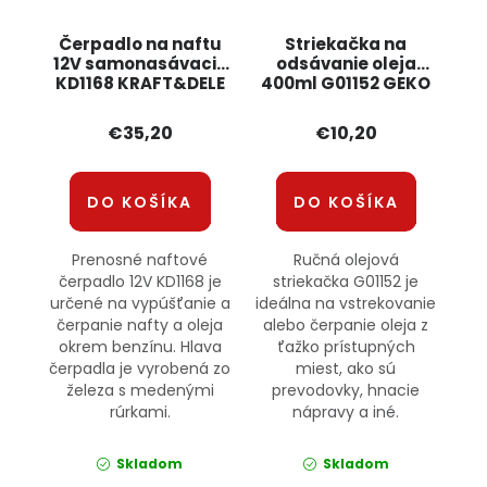
Čerpadlo na naftu
Striekačka na
12V samonasávacie
odsávanie oleja
KD1168 KRAFT&DELE
400ml G01152 GEKO
€35,20
€10,20
DO KOŠÍKA
DO KOŠÍKA
Prenosné naftové
Ručná olejová
čerpadlo 12V KD1168 je
striekačka G01152 je
určené na vypúšťanie a
ideálna na vstrekovanie
čerpanie nafty a oleja
alebo čerpanie oleja z
okrem benzínu. Hlava
ťažko prístupných
čerpadla je vyrobená zo
miest, ako sú
železa s medenými
prevodovky, hnacie
rúrkami.
nápravy a iné.
Skladom
Skladom