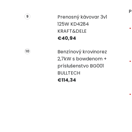
P
Prenosný kávovar 3v1
125W KD4284
KRAFT&DELE
€40,94
Benzínový krovinorez
2,7kW s bowdenom +
príslušenstvo BG001
BULLTECH
€114,34