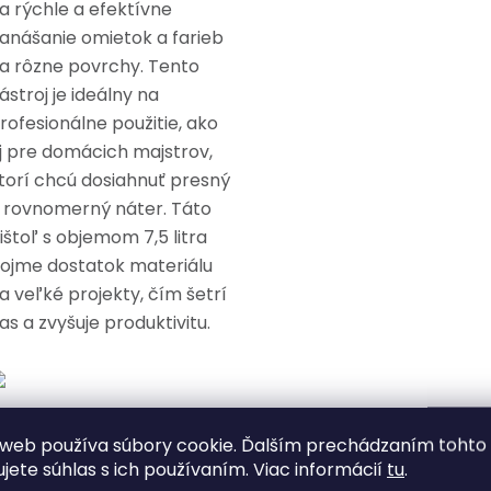
a rýchle a efektívne
anášanie omietok a farieb
a rôzne povrchy. Tento
ástroj je ideálny na
rofesionálne použitie, ako
j pre domácich majstrov,
torí chcú dosiahnuť presný
 rovnomerný náter. Táto
ištoľ s objemom 7,5 litra
ojme dostatok materiálu
a veľké projekty, čím šetrí
as a zvyšuje produktivitu.
ýhody:
web používa súbory cookie. Ďalším prechádzaním tohto
ujete súhlas s ich používaním. Viac informácií
tu
.