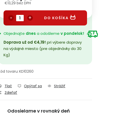
€13,29 bez DPH
Jednotková cena:
DO KOŠÍKA
Objednajte
dnes
a odošleme
v pondelok!
Doprava už od €4,19!
pri výbere dopravy
na výdajné miesto (pre objednávky do 30
Kg)
Kód tovaru:
KD10260
Tlač
Opýtať sa
Strážiť
Zdieľať
Odosielame v rovnaký deň