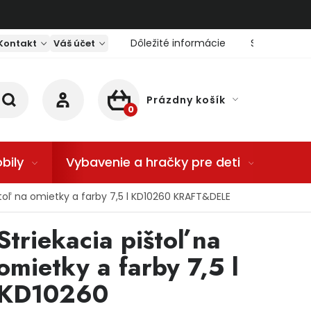
Dôležité informácie
Servis nárad
Kontakt
Váš účet
Prázdny košík
NÁKUPNÝ KOŠÍK
bily
Vybavenie a hračky pre deti
Dom
štoľ na omietky a farby 7,5 l KD10260 KRAFT&DELE
Striekacia pištoľ na
omietky a farby 7,5 l
KD10260