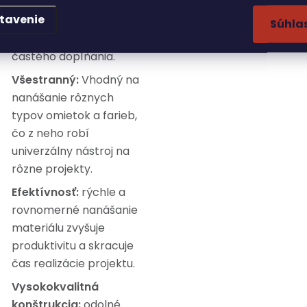
Veľká kapacita:
7,5-
tavenie
litrová nádrž umožňuje
Súhla
dlhšiu prácu bez
častého dopĺňania.
Všestranný:
Vhodný na
nanášanie rôznych
typov omietok a farieb,
čo z neho robí
univerzálny nástroj na
rôzne projekty.
Efektívnosť:
rýchle a
rovnomerné nanášanie
materiálu zvyšuje
produktivitu a skracuje
čas realizácie projektu.
Vysokokvalitná
konštrukcia:
odolné