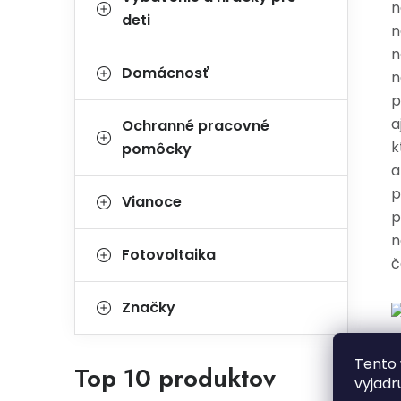
n
deti
n
n
Domácnosť
n
p
a
Ochranné pracovné
k
pomôcky
a
p
Vianoce
p
n
Fotovoltaika
č
Značky
V
Tento 
Top 10 produktov
vyjadr