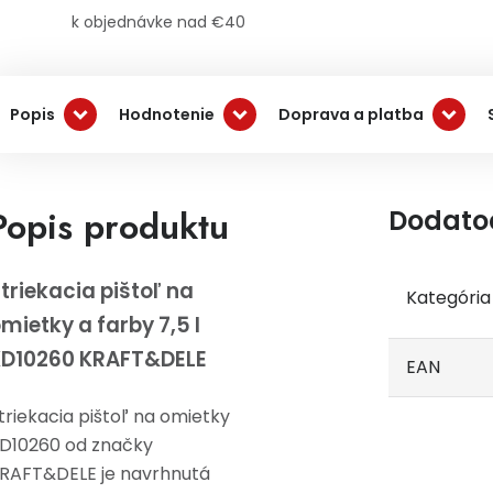
k objednávke nad €40
Popis
Hodnotenie
Doprava a platba
Popis produktu
Dodato
triekacia pištoľ na
Kategória
mietky a farby 7,5 l
KD10260 KRAFT&DELE
EAN
triekacia pištoľ na omietky
D10260 od značky
RAFT&DELE je navrhnutá