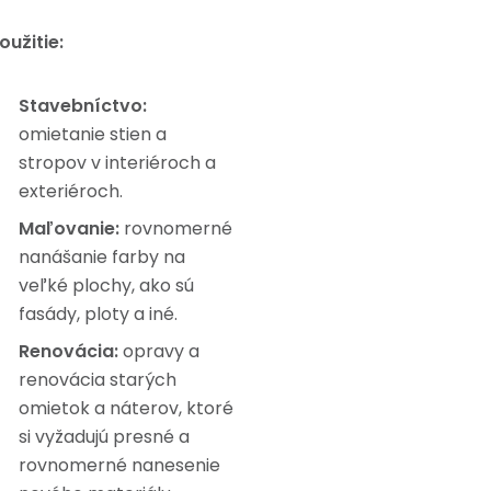
oužitie:
Stavebníctvo:
omietanie stien a
stropov v interiéroch a
exteriéroch.
Maľovanie:
rovnomerné
nanášanie farby na
veľké plochy, ako sú
fasády, ploty a iné.
Renovácia:
opravy a
renovácia starých
omietok a náterov, ktoré
si vyžadujú presné a
rovnomerné nanesenie