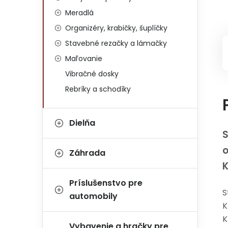
Meradlá
Organizéry, krabičky, šuplíčky
Stavebné rezačky a lámačky
Maľovanie
Vibračné dosky
Rebríky a schodíky
Dielňa
S
o
Záhrada
Príslušenstvo pre
S
automobily
K
K
Vybavenie a hračky pre