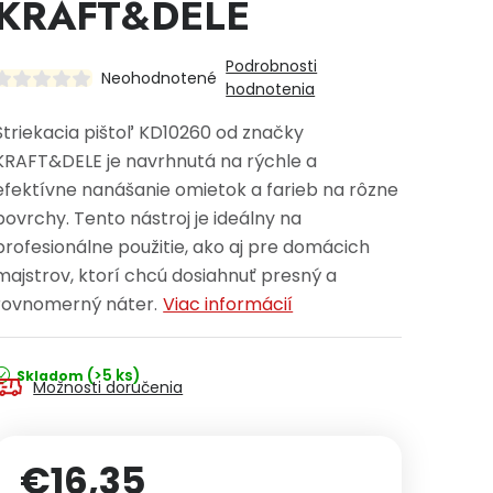
KRAFT&DELE
Podrobnosti
Neohodnotené
hodnotenia
Striekacia pištoľ KD10260 od značky
KRAFT&DELE je navrhnutá na rýchle a
efektívne nanášanie omietok a farieb na rôzne
povrchy. Tento nástroj je ideálny na
profesionálne použitie, ako aj pre domácich
majstrov, ktorí chcú dosiahnuť presný a
rovnomerný náter.
Viac informácií
(>5 ks)
Skladom
Možnosti doručenia
€16,35