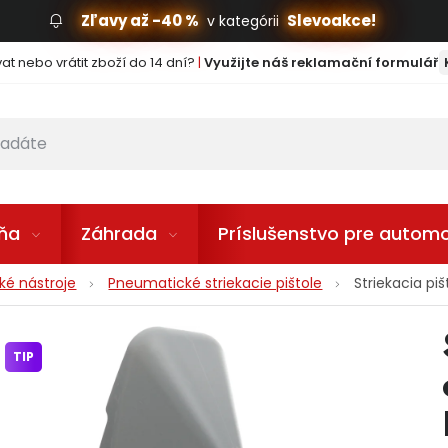
Zľavy až -40 %
Slevoakce!
v kategórii
t nebo vrátit zboží do 14 dní?
|
Využijte náš reklamační formulář
lňa
Záhrada
Príslušenstvo pre automo
é nástroje
Pneumatické striekacie pištole
Striekacia pi
TIP