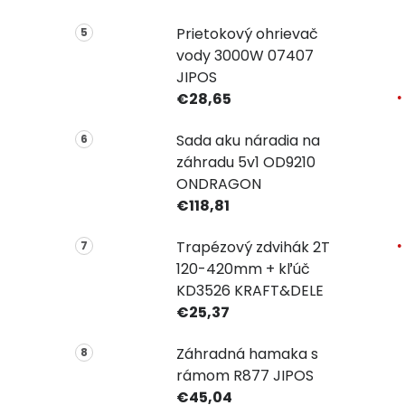
Prietokový ohrievač
vody 3000W 07407
JIPOS
€28,65
Sada aku náradia na
záhradu 5v1 OD9210
ONDRAGON
€118,81
Trapézový zdvihák 2T
120-420mm + kľúč
KD3526 KRAFT&DELE
€25,37
Záhradná hamaka s
rámom R877 JIPOS
€45,04