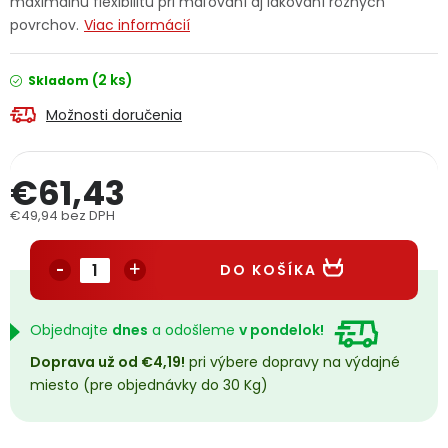
maximálnu flexibilitu pri maľovaní aj lakovaní rôznych
PODPORA
povrchov.
Viac informácií
(2 ks)
Skladom
Reklamačný formulár
Odstúpenie v lehote 14 dní
Možnosti doručenia
Obchodné podmienky
Reklamačný poriadok
€61,43
Podmienky ochrany osobných údajov
€49,94 bez DPH
Jednotková cena:
+
Přihlášení
Registrace
DO KOŠÍKA
Objednajte
dnes
a odošleme
v pondelok!
Doprava už od €4,19!
pri výbere dopravy na výdajné
miesto (pre objednávky do 30 Kg)