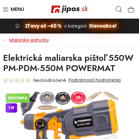
Prejsť na obsah
Hľad
N
Zľavy až -40 %
Slevoakce!
v kategórii
Slevoakce
Maliarske jednotky
Stavba, dom
Elektrická maliarska pištoľ 550W
PM-PDM-550M POWERMAT
Dielňa
Podrobnosti hodnotenia
Neohodnotené
Záhrada
NOVINKA
Príslušenstvo pre automobily
TIP
Vybavenie a hračky pre deti
Domácnosť