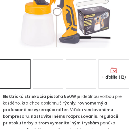
Ochranné pracovné pomôcky
Vianoce
Fotovoltaika
Značky
+ ďalšie (12)
Servis náradia
Hodnotenie obchodu
Elektrická striekacia pistóľa 550W
je ideálnou voľbou pre
každého, kto chce dosiahnuť
rýchly, rovnomerný a
Doprava a platba
Váš zákaznícky účet
profesionálne vyzerajúci náter
. Vďaka
vestavanému
kompresoru
,
nastaviteľnému rozprašovaniu
,
regulácii
Kontakty
prietoku farby
a
trom vymeniteľným tryskám
ponúka