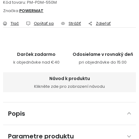
Kód tovaru:
PM-PDM-550M
Značka:
POWERMAT
Tlač
Opýtať sa
Strážiť
Zdieľať
Darček zadarmo
Odosielame v rovnaký deň
k objednávke nad €40
pri objednávke do 15:00
Návod k produktu
Klikněte zde pro zobrazení návodu
Popis
Parametre produktu