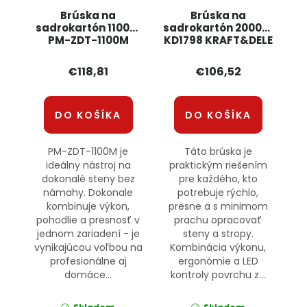
Brúska na
Brúska na
sadrokartón 1100W
sadrokartón 2000W
PM-ZDT-1100M
KD1798 KRAFT&DELE
POWERMAT
€118,81
€106,52
DO KOŠÍKA
DO KOŠÍKA
PM-ZDT-1100M je
Táto brúska je
ideálny nástroj na
praktickým riešením
dokonalé steny bez
pre každého, kto
námahy. Dokonale
potrebuje rýchlo,
kombinuje výkon,
presne a s minimom
pohodlie a presnosť v
prachu opracovať
jednom zariadení - je
steny a stropy.
vynikajúcou voľbou na
Kombinácia výkonu,
profesionálne aj
ergonómie a LED
domáce...
kontroly povrchu z...