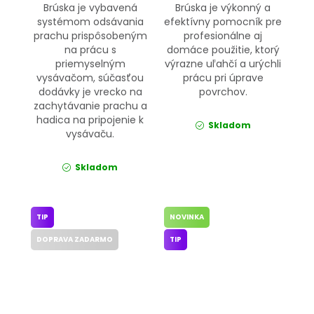
Brúska je vybavená
Brúska je výkonný a
systémom odsávania
efektívny pomocník pre
prachu prispôsobeným
profesionálne aj
na prácu s
domáce použitie, ktorý
priemyselným
výrazne uľahčí a urýchli
vysávačom, súčasťou
prácu pri úprave
dodávky je vrecko na
povrchov.
zachytávanie prachu a
hadica na pripojenie k
Skladom
vysávaču.
Skladom
TIP
NOVINKA
DOPRAVA ZADARMO
TIP