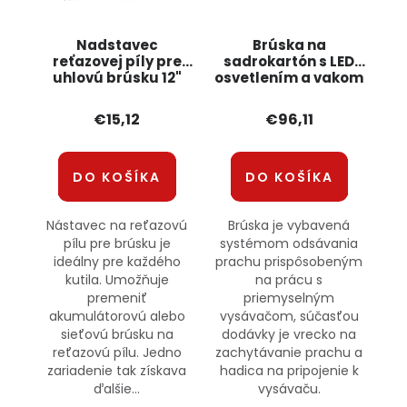
Nadstavec
Brúska na
reťazovej píly pre
sadrokartón s LED
uhlovú brúsku 12"
osvetlením a vakom
OD9089 ONDRAGON
1400W KD1540
KRAFT&DELE
€15,12
€96,11
DO KOŠÍKA
DO KOŠÍKA
Nástavec na reťazovú
Brúska je vybavená
pílu pre brúsku je
systémom odsávania
ideálny pre každého
prachu prispôsobeným
kutila. Umožňuje
na prácu s
premeniť
priemyselným
akumulátorovú alebo
vysávačom, súčasťou
sieťovú brúsku na
dodávky je vrecko na
reťazovú pílu. Jedno
zachytávanie prachu a
zariadenie tak získava
hadica na pripojenie k
ďalšie...
vysávaču.