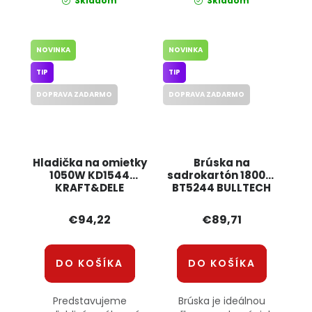
Skladom
Skladom
NOVINKA
NOVINKA
TIP
TIP
DOPRAVA ZADARMO
DOPRAVA ZADARMO
Hladička na omietky
Brúska na
1050W KD1544
sadrokartón 1800W
KRAFT&DELE
BT5244 BULLTECH
€94,22
€89,71
DO KOŠÍKA
DO KOŠÍKA
Predstavujeme
Brúska je ideálnou