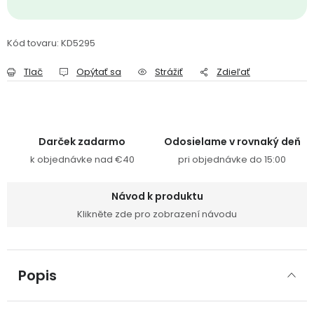
Kód tovaru:
KD5295
Tlač
Opýtať sa
Strážiť
Zdieľať
Darček zadarmo
Odosielame v rovnaký deň
k objednávke nad €40
pri objednávke do 15:00
Návod k produktu
Klikněte zde pro zobrazení návodu
Popis