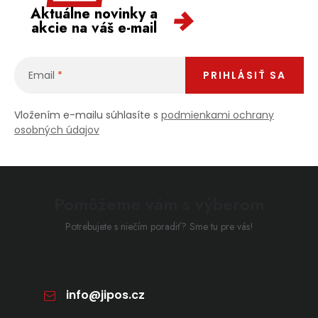
Aktuálne novinky a
akcie na váš e-mail
Email
PRIHLÁSIŤ SA
Vložením e-mailu súhlasíte s
podmienkami ochrany
osobných údajov
Pomôžeme vám s výberom
Potrebujete s niečím poradiť? Sme tu pre vás!
info
@
jipos.cz