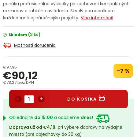
ponúka profesionálne výsledky pri zachovaní kompaktných
PODPORA
rozmerov a ľahkého ovládania. Skvelý pomocník pre
každodenné aj náročnejšie projekty.
Viac informácií
Reklamačný formulár
Odstúpenie v lehote 14 dní
(2 ks)
Skladom
Obchodné podmienky
Reklamačný poriadok
Možnosti doručenia
Podmienky ochrany osobných údajov
€97,95
–7 %
€90,12
+
Přihlášení
Registrace
€73,27 bez DPH
Jednotková cena:
DO KOŠÍKA
Objednajte
do 15:00
a odošleme
dnes!
Doprava už od €4,19!
pri výbere dopravy na výdajné
miesto (pre objednávky do 30 Kg)