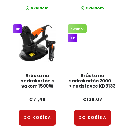
Skladom
Skladom
TIP
NOVINKA
TIP
Brúska na
Brúska na
sadrokartón s
sadrokartón 2000W
vakom 1500W
+ nadstavec KD3133
KD1548 KRAFT&DELE
KRAFT&DELE
€71,48
€138,07
DO KOŠÍKA
DO KOŠÍKA