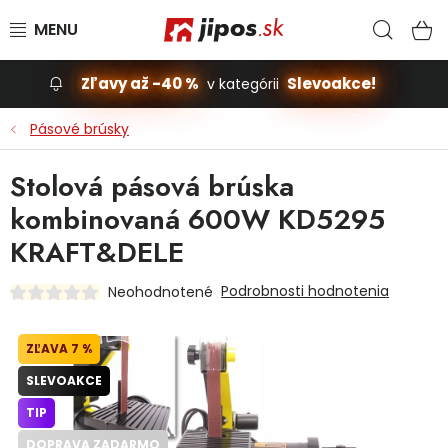
Prejsť na obsah
Hľad
N
Zľavy až -40 %
Slevoakce!
v kategórii
Slevoakce
Pásové brúsky
Stavba, dom
Stolová pásová brúska
kombinovaná 600W KD5295
Dielňa
KRAFT&DELE
Záhrada
Podrobnosti hodnotenia
Neohodnotené
Príslušenstvo pre automobily
7 %
Vybavenie a hračky pre deti
SLEVOAKCE
TIP
Domácnosť
DOPRAVA ZADARMO