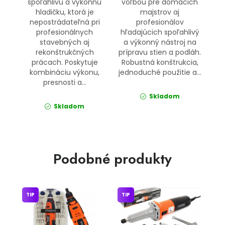
spoľahlivú a výkonnú
voľbou pre domácich
hladičku, ktorá je
majstrov aj
nepostrádateľná pri
profesionálov
profesionálnych
hľadajúcich spoľahlivý
stavebných aj
a výkonný nástroj na
rekonštrukčných
prípravu stien a podláh.
prácach. Poskytuje
Robustná konštrukcia,
kombináciu výkonu,
jednoduché použitie a...
presnosti a...
Skladom
Skladom
Podobné produkty
TIP
TIP