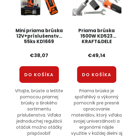
Mini priama brúska
Priama brúska
12V+príslušenstvo
1500W KD523
55ks KD1669
KRAFT&DELE
KRAFT&DELE
€38,07
€49,14
DO KOŠÍKA
DO KOŠÍKA
Vŕtajte, brúste a leštite
Priama brúska je
pomocou priamej
spoľahlivý a výkonný
brúsky a širokého
pomocník pre presné
sortimentu
opracovanie
príslušenstva. Vďaka
materiálov, ktorý vďaka
jednoduchej regulácii
svojej univerzálnosti a
otáčok možno otáčky
ergonómii nájde
prispôsobiť
využitie v každej dielni aj