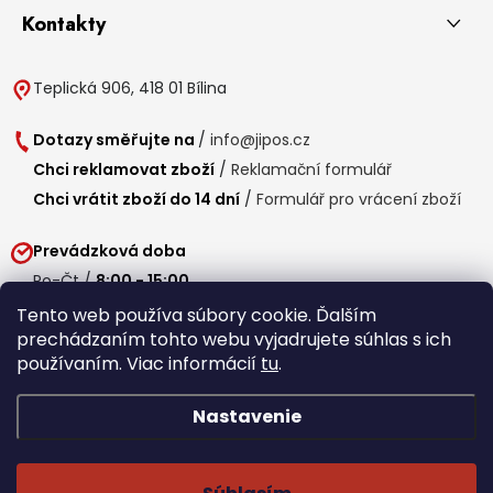
Kontakty
Teplická 906, 418 01 Bílina
Dotazy směřujte na
/
info@jipos.cz
Chci reklamovat zboží
/
Reklamační formulář
Chci vrátit zboží do 14 dní
/
Formulář pro vrácení zboží
Prevádzková doba
Po-Čt /
8:00 - 15:00
Pá /
7:30 - 14:30
Tento web používa súbory cookie. Ďalším
prechádzaním tohto webu vyjadrujete súhlas s ich
Obedňajšia prestávka /
11:00 - 11:30
používaním. Viac informácií
tu
.
Nastavenie
Copyright 2026
Jipos.sk
. Všetky práva vyhradené.
Upraviť nastavenie
cookies