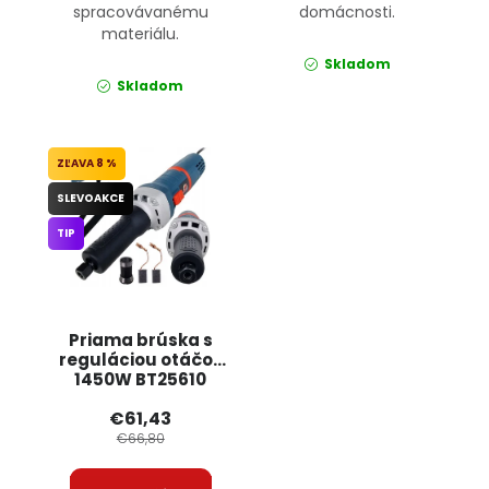
spracovávanému
domácnosti.
materiálu.
Skladom
Skladom
8 %
SLEVOAKCE
TIP
Priama brúska s
reguláciou otáčok
1450W BT25610
BULLTECH
€61,43
€66,80