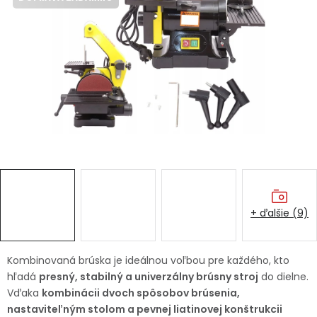
Ochranné pracovné pomôcky
Vianoce
Fotovoltaika
Značky
+ ďalšie (9)
Servis náradia
Hodnotenie obchodu
Doprava a platba
Váš zákaznícky účet
Kombinovaná brúska je ideálnou voľbou pre každého, kto
hľadá
presný, stabilný a univerzálny brúsny stroj
do dielne.
Kontakty
Vďaka
kombinácii dvoch spôsobov brúsenia,
nastaviteľným stolom a pevnej liatinovej konštrukcii