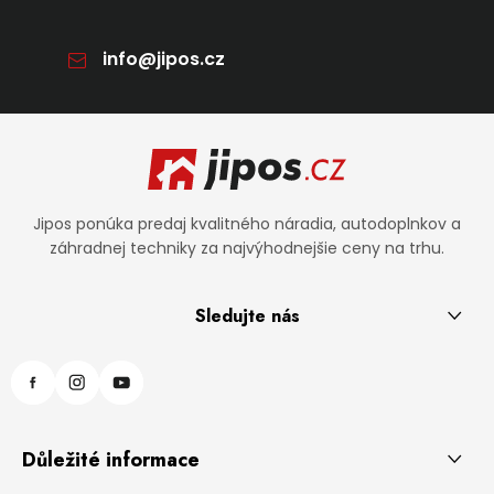
info
@
jipos.cz
Zápätie
Jipos ponúka predaj kvalitného náradia, autodoplnkov a
záhradnej techniky za najvýhodnejšie ceny na trhu.
Sledujte nás
Důležité informace