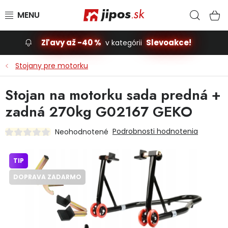
Prejsť na obsah
Hľad
N
Zľavy až -40 %
Slevoakce!
v kategórii
Slevoakce
Stojany pre motorku
Stavba, dom
Stojan na motorku sada predná +
zadná 270kg G02167 GEKO
Dielňa
Podrobnosti hodnotenia
Neohodnotené
Záhrada
TIP
Príslušenstvo pre automobily
DOPRAVA ZADARMO
Vybavenie a hračky pre deti
Domácnosť