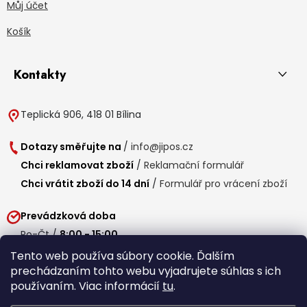
Můj účet
Košík
Kontakty
Teplická 906, 418 01 Bílina
Dotazy směřujte na
/
info@jipos.cz
Chci reklamovat zboží
/
Reklamační formulář
Chci vrátit zboží do 14 dní
/
Formulář pro vrácení zboží
Prevádzková doba
Po-Čt /
8:00 - 15:00
Pá /
7:30 - 14:30
Tento web používa súbory cookie. Ďalším
prechádzaním tohto webu vyjadrujete súhlas s ich
Obedňajšia prestávka /
11:00 - 11:30
používaním. Viac informácií
tu
.