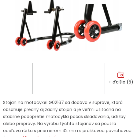
Ochranné pracovné pomôcky
Vianoce
Fotovoltaika
Značky
+ ďalšie (5)
Servis náradia
Hodnotenie obchodu
Stojan na motocykel G02167 sa dodáva v súprave, ktorá
obsahuje predný aj zadný stojan a je veľmi užitočná na
Doprava a platba
Váš zákaznícky účet
stabilné podopretie motocykla počas skladovania, údržby
alebo prepravy. Na výrobu týchto stojanov sa použila
Kontakty
oceľová rúrka s priemerom 32 mm s práškovou povrchovou