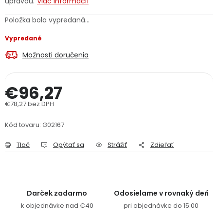
úpravou.
Viac informácií
PODPORA
Položka bola vypredaná…
Vypredané
Reklamačný formulár
Odstúpenie v lehote 14 dní
Možnosti doručenia
Obchodné podmienky
Reklamačný poriadok
€96,27
Podmienky ochrany osobných údajov
€78,27 bez DPH
Jednotková cena:
+
Přihlášení
Registrace
Kód tovaru:
G02167
Tlač
Opýtať sa
Strážiť
Zdieľať
Darček zadarmo
Odosielame v rovnaký deň
k objednávke nad €40
pri objednávke do 15:00