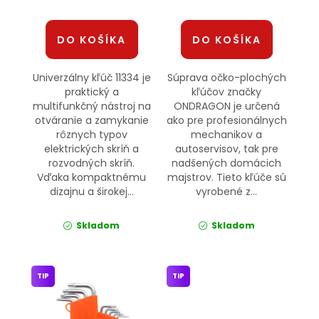
DO KOŠÍKA
DO KOŠÍKA
Univerzálny kľúč 11334 je
Súprava očko-plochých
praktický a
kľúčov značky
multifunkčný nástroj na
ONDRAGON je určená
otváranie a zamykanie
ako pre profesionálnych
rôznych typov
mechanikov a
elektrických skríň a
autoservisov, tak pre
rozvodných skríň.
nadšených domácich
Vďaka kompaktnému
majstrov. Tieto kľúče sú
dizajnu a širokej...
vyrobené z...
Skladom
Skladom
TIP
TIP