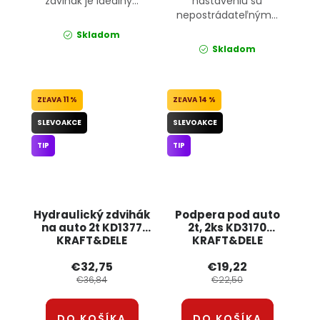
zdvihák je ideálny...
nastaveniu sú
nepostrádateľným...
Skladom
Skladom
11 %
14 %
SLEVOAKCE
SLEVOAKCE
TIP
TIP
Hydraulický zdvihák
Podpera pod auto
na auto 2t KD1377
2t, 2ks KD3170
KRAFT&DELE
KRAFT&DELE
€32,75
€19,22
€36,84
€22,50
DO KOŠÍKA
DO KOŠÍKA