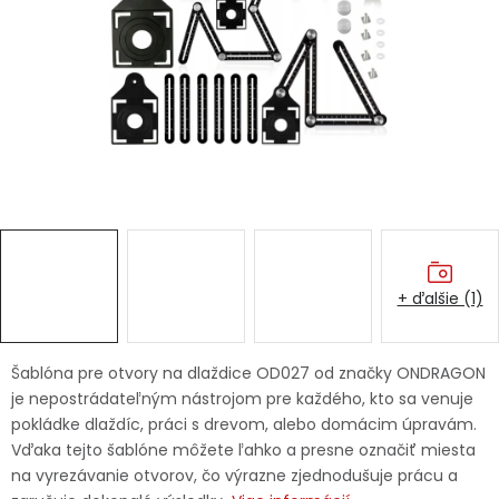
Ochranné pracovné pomôcky
Vianoce
Fotovoltaika
Značky
+ ďalšie (1)
Servis náradia
Hodnotenie obchodu
Šablóna pre otvory na dlaždice OD027 od značky ONDRAGON
je nepostrádateľným nástrojom pre každého, kto sa venuje
Doprava a platba
Váš zákaznícky účet
pokládke dlaždíc, práci s drevom, alebo domácim úpravám.
Vďaka tejto šablóne môžete ľahko a presne označiť miesta
Kontakty
na vyrezávanie otvorov, čo výrazne zjednodušuje prácu a