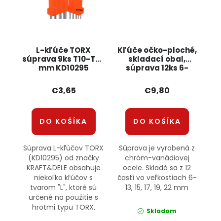
L-kľúče TORX
Kľúče očko-ploché,
súprava 9ks T10-T50
skladací obal,
mm KD10295
súprava 12ks 6-
KRAFT&DELE
22mm KD10921
KRAFT&DELE
€3,65
€9,80
DO KOŠÍKA
DO KOŠÍKA
Súprava L-kľúčov TORX
Súprava je vyrobená z
(KD10295) od značky
chróm-vanádiovej
KRAFT&DELE obsahuje
ocele. Skladá sa z 12
niekoľko kľúčov s
častí vo veľkostiach 6-
tvarom "L", ktoré sú
13, 15, 17, 19, 22 mm
určené na použitie s
hrotmi typu TORX.
Skladom