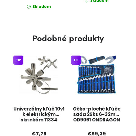
Skladom
Skladom
Podobné produkty
TIP
TIP
Univerzálny kľúč 10v1
Očko-ploché kľúče
k elektrickým
sada 25ks 6-32mm
skrinkám 11334
OD9061 ONDRAGON
JIPOS
€7,75
€59,39