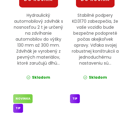
Hydraulický
Stabilné podpery
automobilový zdvihák s
KD3170 zabezpečia, že
nosnosťou 2 t je určený
vaše vozidlo bude
na zdvíhanie
bezpečne podopreté
automobilov do výšky
počas akejkoľvek
130 mm až 300 mm.
opravy. Vďaka svojej
Zdvihák je vyrobený z
robustnej konštrukcii a
pevných materiálov,
jednoduchému
ktoré zaručujú dlhú...
nastaveniu sú...
Skladom
Skladom
NOVINKA
TIP
TIP