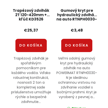
Trapézový zdvihák
Gumový kryt pre
2T 120-420mm +
hydraulický zdvihák
kľúč KD3526
na auto RTNPH0030-
KRAFT&DELE
N POWERMAT
€25,37
€3,48
DO KOŠÍKA
DO KOŠÍKA
Trapézový zdvihák je
Veľmi odolný gumový
spoľahlivým
kryt pre hydraulický
pomocníkom pre
zdvihák na auto
každého vodiča. Vďaka
POWERMAT RTNPH0030-
robustnej konštrukcii,
N je ideálnou
nosnosti 2 ton a
ochrannou vrstvou na
kompletnej sade
zdvíhanie vozidiel s
príslušenstva umožňuje
bočnými prahmi. Kryt je
rýchle a bezpečné
vyrobený z pevnej a...
zdvihnutie...