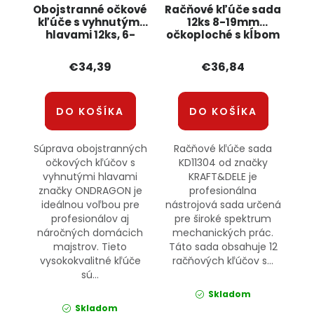
Obojstranné očkové
Račňové kľúče sada
kľúče s vyhnutými
12ks 8-19mm
hlavami 12ks, 6-
očkoploché s kĺbom
32mm OD9062
KD11304
ONDRAGON
KRAFT&amp;DELE
€34,39
€36,84
DO KOŠÍKA
DO KOŠÍKA
Súprava obojstranných
Račňové kľúče sada
očkových kľúčov s
KD11304 od značky
vyhnutými hlavami
KRAFT&DELE je
značky ONDRAGON je
profesionálna
ideálnou voľbou pre
nástrojová sada určená
profesionálov aj
pre široké spektrum
náročných domácich
mechanických prác.
majstrov. Tieto
Táto sada obsahuje 12
vysokokvalitné kľúče
račňových kľúčov s...
sú...
Skladom
Skladom