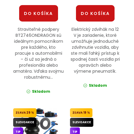
DO KOŠÍKA
DO KOŠÍKA
Straviteľné podpery
Elektrický zdvihák na 12
BT2746ONDRAGON sú
V je zariadenie, ktoré
ideálnym pomocníkom
umožňuje jednoduché
pre každého, kto
zdvihnutie vozidla, aby
pracuje s automobilmi
ste mali ľahký prístup k
– či už sa jedná o
spodnej časti vozidla pri
profesionála alebo
opravách alebo
amatéra. Vďaka svojmu
výmene pneumatík.
robustnému...
Skladom
Skladom
29 %
19 %
SLEVOAKCE
SLEVOAKCE
TIP
TIP