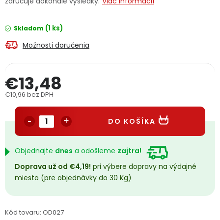
zaručuje dokonalé výsledky.
Viac informácií
PODPORA
(1 ks)
Skladom
Reklamačný formulár
Odstúpenie v lehote 14 dní
Možnosti doručenia
Obchodné podmienky
Reklamačný poriadok
€13,48
Podmienky ochrany osobných údajov
€10,96 bez DPH
Jednotková cena:
DO KOŠÍKA
+
Přihlášení
Registrace
Objednajte
dnes
a odošleme
zajtra!
Doprava už od €4,19!
pri výbere dopravy na výdajné
miesto (pre objednávky do 30 Kg)
Kód tovaru:
OD027