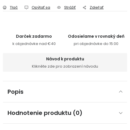
Tlač
Opýtať sa
Strážiť
Zdieľať
Darček zadarmo
Odosielame v rovnaký deň
k objednávke nad €40
pri objednávke do 15:00
Návod k produktu
Klikněte zde pro zobrazení návodu
Popis
Hodnotenie produktu (0)