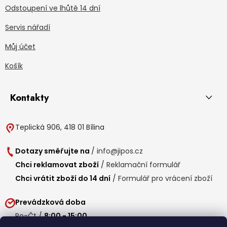
Odstoupení ve lhůtě 14 dní
Servis nářadí
Můj účet
Košík
Kontakty
Teplická 906, 418 01 Bílina
Dotazy směřujte na
/
info@jipos.cz
Chci reklamovat zboží
/
Reklamační formulář
Chci vrátit zboží do 14 dní
/
Formulář pro vrácení zboží
Prevádzková doba
Po-Čt /
8:00 - 15:00