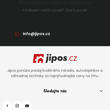
Pomôžeme vám s výberom
Potrebujete s niečím poradiť? Sme tu pre vás!
info
@
jipos.cz
Zápätie
Jipos ponúka predaj kvalitného náradia, autodoplnkov a
záhradnej techniky za najvýhodnejšie ceny na trhu.
Sledujte nás