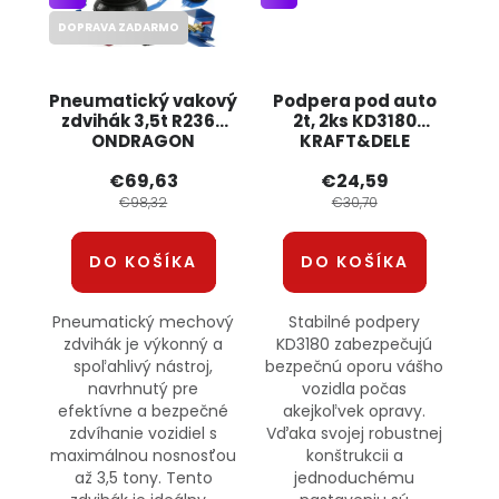
DOPRAVA ZADARMO
Pneumatický vakový
Podpera pod auto
zdvihák 3,5t R2368
2t, 2ks KD3180
ONDRAGON
KRAFT&DELE
€69,63
€24,59
€98,32
€30,70
DO KOŠÍKA
DO KOŠÍKA
Pneumatický mechový
Stabilné podpery
zdvihák je výkonný a
KD3180 zabezpečujú
spoľahlivý nástroj,
bezpečnú oporu vášho
navrhnutý pre
vozidla počas
efektívne a bezpečné
akejkoľvek opravy.
zdvíhanie vozidiel s
Vďaka svojej robustnej
maximálnou nosnosťou
konštrukcii a
až 3,5 tony. Tento
jednoduchému