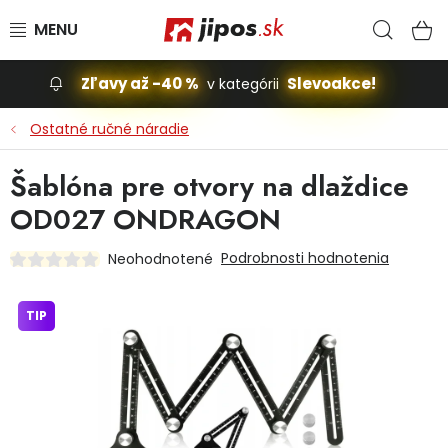
Prejsť na obsah
Hľad
N
Zľavy až -40 %
Slevoakce!
v kategórii
Slevoakce
Ostatné ručné náradie
Stavba, dom
Šablóna pre otvory na dlaždice
OD027 ONDRAGON
Dielňa
Podrobnosti hodnotenia
Neohodnotené
Záhrada
TIP
Príslušenstvo pre automobily
Vybavenie a hračky pre deti
Domácnosť