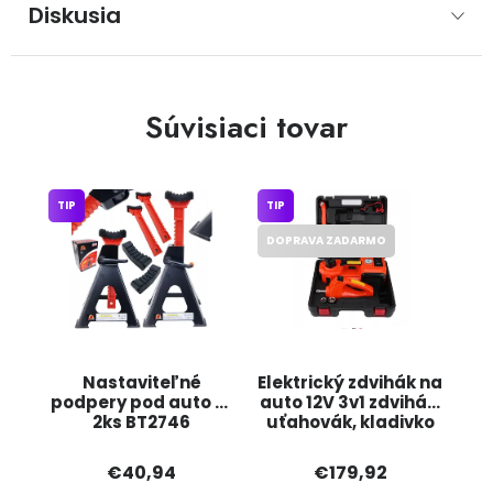
Diskusia
Súvisiaci tovar
TIP
TIP
DOPRAVA ZADARMO
Nastaviteľné
Elektrický zdvihák na
podpery pod auto 6t
auto 12V 3v1 zdvihák,
2ks BT2746
uťahovák, kladivko
ONDRAGON
na okno BX478
BOXER
€40,94
€179,92