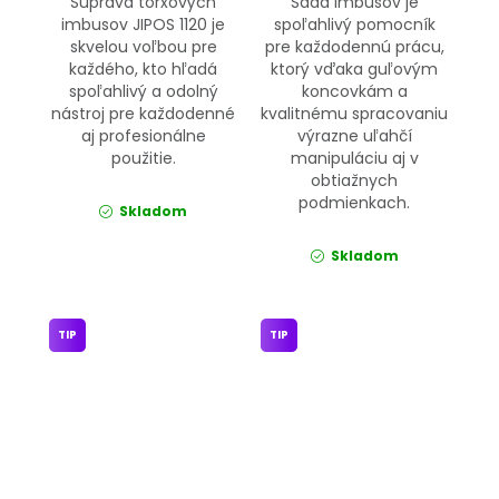
Súprava torxových
Sada imbusov je
imbusov JIPOS 1120 je
spoľahlivý pomocník
skvelou voľbou pre
pre každodennú prácu,
každého, kto hľadá
ktorý vďaka guľovým
spoľahlivý a odolný
koncovkám a
nástroj pre každodenné
kvalitnému spracovaniu
aj profesionálne
výrazne uľahčí
použitie.
manipuláciu aj v
obtiažnych
podmienkach.
Skladom
Skladom
TIP
TIP