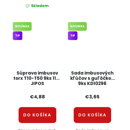
Skladom
NOVINKA
NOVINKA
TIP
TIP
Súprava imbusov
Sada imbusových
torx T10-T50 9ks 1120
kľúčov s guľôčkou
JIPOS
9ks KD10296
KRAFT&DELE
€4,88
€3,65
DO KOŠÍKA
DO KOŠÍKA