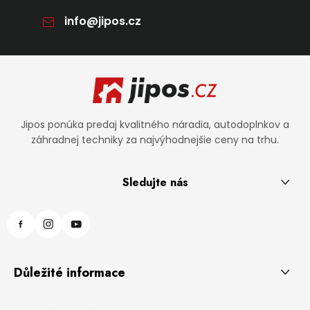
info
@
jipos.cz
Zápätie
Jipos ponúka predaj kvalitného náradia, autodoplnkov a
záhradnej techniky za najvýhodnejšie ceny na trhu.
Sledujte nás
Důležité informace