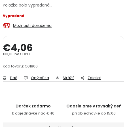
Položka bola vypredaná…
PODPORA
Vypredané
Reklamačný formulár
Odstúpenie v lehote 14 dní
Možnosti doručenia
Obchodné podmienky
Reklamačný poriadok
€4,06
Podmienky ochrany osobných údajov
€3,30 bez DPH
Jednotková cena:
Kód tovaru:
G01806
+
Přihlášení
Registrace
Tlač
Opýtať sa
Strážiť
Zdieľať
Darček zadarmo
Odosielame v rovnaký deň
k objednávke nad €40
pri objednávke do 15:00