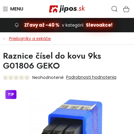
Prejsť na obsah
Hľad
N
Zľavy až -40 %
Slevoakce!
v kategórii
Slevoakce
Priebojníky a sekáče
Stavba, dom
Raznice čísel do kovu 9ks
G01806 GEKO
Dielňa
Podrobnosti hodnotenia
Neohodnotené
Záhrada
TIP
Príslušenstvo pre automobily
Vybavenie a hračky pre deti
Domácnosť