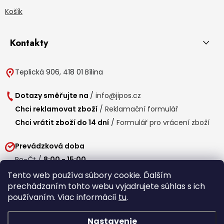
Košík
Kontakty
Teplická 906, 418 01 Bílina
Dotazy směřujte na
/
info@jipos.cz
Chci reklamovat zboží
/
Reklamační formulář
Chci vrátit zboží do 14 dní
/
Formulář pro vrácení zboží
Prevádzková doba
Po-Čt /
8:00 - 15:00
Pá /
7:30 - 14:30
Tento web používa súbory cookie. Ďalším
prechádzaním tohto webu vyjadrujete súhlas s ich
Obedňajšia prestávka /
11:00 - 11:30
používaním. Viac informácií
tu
.
Nastavenie