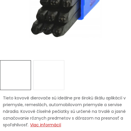
Ochranné pracovné pomôcky
Vianoce
Fotovoltaika
Značky
Servis náradia
Hodnotenie obchodu
Tieto kovové dierovače sú ideálne pre širokú škálu aplikácií v
priemysle, remeslách, automobilovom priemysle a servise
Doprava a platba
Váš zákaznícky účet
náradia. Kovové číselné pečiatky sú určené na trvalé a jasné
označovanie rôznych predmetov s dôrazom na presnosť a
Kontakty
spoľahlivosť.
Viac informácií