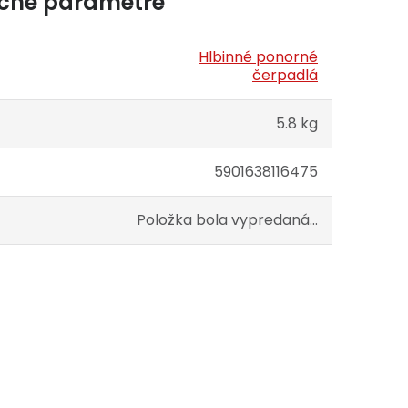
čné parametre
Hlbinné ponorné
čerpadlá
5.8 kg
5901638116475
Položka bola vypredaná…