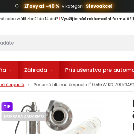
Zľavy až -40 %
Slevoakce!
v kategórii
t nebo vrátit zboží do 14 dní?
|
Využijte náš reklamační formulář
lňa
Záhrada
Príslušenstvo pre automo
né čerpadlá
Ponorné hlbinné čerpadlo 1" 0,55kW KD1701 KRAF
TIP
DOPRAVA ZADARMO