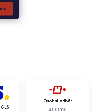
sím
Osobní odběr
a GLS
Zdarma