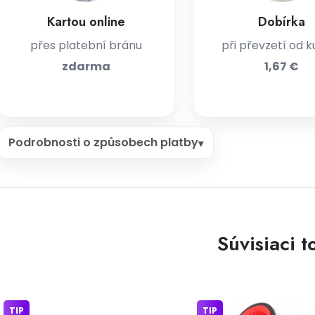
Kartou online
Dobírka
přes platební bránu
při převzetí od k
zdarma
1,67 €
Podrobnosti o způsobech platby
Súvisiaci t
TIP
TIP