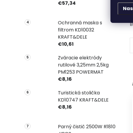
€57,34
Nas
Ochranná maska s
B
filtrom KD10032
KRAFT&DELE
€10,61
Zváracie elektródy
rutilové 3,25mm 2,5kg
PM1253 POWERMAT
€8,16
Turistická stolička
KD10747 KRAFT&DELE
€8,16
Parný čistič 2500W R1810