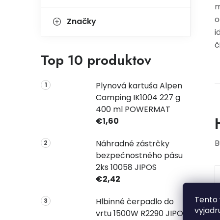
m
o
Značky
i
č
Top 10 produktov
Plynová kartuša Alpen
Camping IK1004 227 g
400 ml POWERMAT
€1,60
B
Náhradné zástrčky
bezpečnostného pásu
2ks 10058 JIPOS
€2,42
Tento 
Hlbinné čerpadlo do
vyjadr
vrtu 1500W R2290 JIPOS