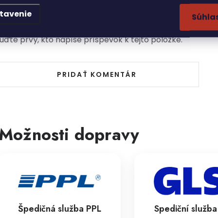
tavenie
Súhla
uďte prvý, kto napíše príspevok k tejto položke.
PRIDAŤ KOMENTÁR
Možnosti dopravy
Špedičná služba PPL
Spediční služb