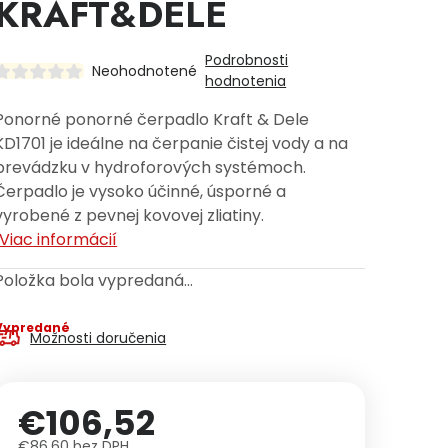
KRAFT&DELE
Podrobnosti
Neohodnotené
hodnotenia
Ponorné ponorné čerpadlo Kraft & Dele
KD1701 je ideálne na čerpanie čistej vody a na
prevádzku v hydroforových systémoch.
Čerpadlo je vysoko účinné, úsporné a
vyrobené z pevnej kovovej zliatiny.
Viac informácií
Položka bola vypredaná…
Vypredané
Možnosti doručenia
€106,52
€86,60 bez DPH