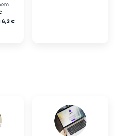
jnom
€
u
6,3 €