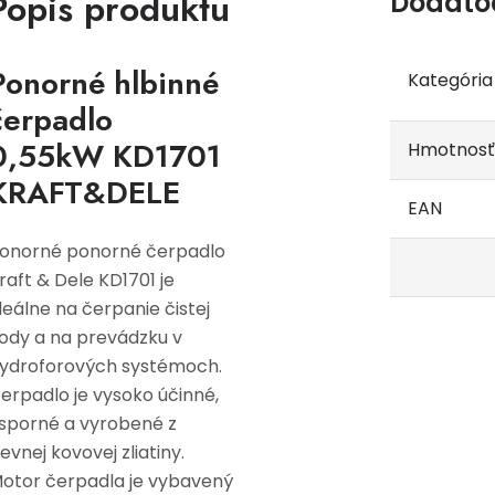
Popis produktu
Dodato
Ponorné hlbinné
Kategória
čerpadlo
0,55kW KD1701
Hmotnosť
KRAFT&DELE
EAN
onorné ponorné čerpadlo
raft & Dele KD1701 je
deálne na čerpanie čistej
ody a na prevádzku v
ydroforových systémoch.
erpadlo je vysoko účinné,
sporné a vyrobené z
evnej kovovej zliatiny.
otor čerpadla je vybavený