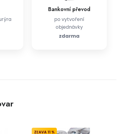
Bankovní převod
urýra
po vytvoření
objednávky
zdarma
ovar
11 %