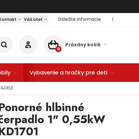
Dôležité informácie
Servis nárad
Kontakt
Váš účet
Prázdny košík
NÁKUPNÝ KOŠÍK
bily
Vybavenie a hračky pre deti
Dom
T&DELE
Ponorné hlbinné
čerpadlo 1" 0,55kW
KD1701