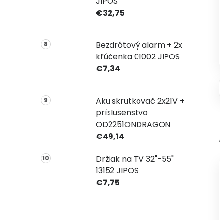
JIPOS
€32,75
Bezdrôtový alarm + 2x
kľúčenka 01002 JIPOS
€7,34
Aku skrutkovač 2x21V +
príslušenstvo
OD2251ONDRAGON
€49,14
Držiak na TV 32"-55"
13152 JIPOS
€7,75