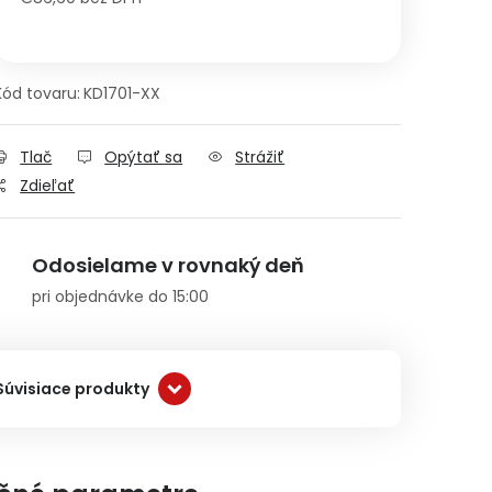
Jednotková cena:
Kód tovaru:
KD1701-XX
Tlač
Opýtať sa
Strážiť
Zdieľať
Odosielame v rovnaký deň
pri objednávke do 15:00
Súvisiace produkty