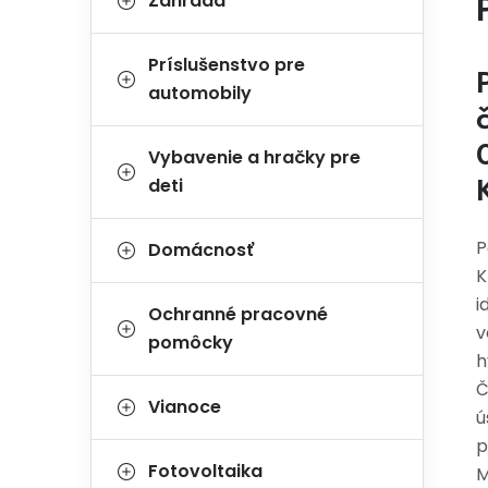
Záhrada
Príslušenstvo pre
automobily
Vybavenie a hračky pre
deti
P
Domácnosť
K
i
Ochranné pracovné
v
pomôcky
h
Č
Vianoce
ú
p
Fotovoltaika
M