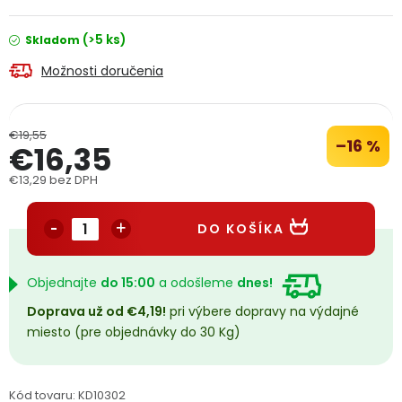
PODPORA
(>5 ks)
Skladom
Možnosti doručenia
Reklamačný formulár
Odstúpenie v lehote 14 dní
Obchodné podmienky
Reklamačný poriadok
€19,55
–16 %
€16,35
Podmienky ochrany osobných údajov
€13,29 bez DPH
Jednotková cena:
+
Přihlášení
Registrace
DO KOŠÍKA
Objednajte
do 15:00
a odošleme
dnes!
Doprava už od €4,19!
pri výbere dopravy na výdajné
miesto (pre objednávky do 30 Kg)
Kód tovaru:
KD10302