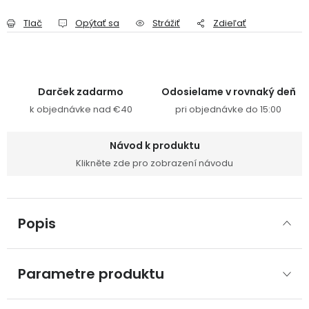
Tlač
Opýtať sa
Strážiť
Zdieľať
Darček zadarmo
Odosielame v rovnaký deň
k objednávke nad €40
pri objednávke do 15:00
Návod k produktu
Klikněte zde pro zobrazení návodu
Popis
Parametre produktu