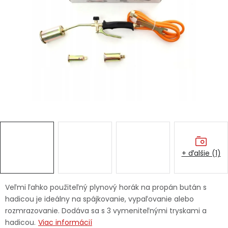
Ochranné pracovné pomôcky
Vianoce
Fotovoltaika
Značky
+ ďalšie (1)
Servis náradia
Hodnotenie obchodu
Doprava a platba
Váš zákaznícky účet
Veľmi ľahko použiteľný plynový horák na propán bután s
hadicou je ideálny na spájkovanie, vypaľovanie alebo
Kontakty
rozmrazovanie. Dodáva sa s 3 vymeniteľnými tryskami a
hadicou.
Viac informácií