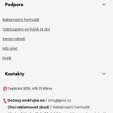
Podpora
Reklamační formulář
Odstoupení ve lhůtě 14 dní
Servis nářadí
Můj účet
Košík
Kontakty
Teplická 906, 418 01 Bílina
Dotazy směřujte na
/
info@jipos.cz
Chci reklamovat zboží
/
Reklamační formulář