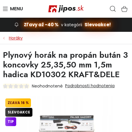
Prejsť na obsah
Hľad
N
Zľavy až -40 %
Slevoakce!
v kategórii
Slevoakce
Horáky
Stavba, dom
Plynový horák na propán bután 3
koncovky 25,35,50 mm 1,5m
Dielňa
hadica KD10302 KRAFT&DELE
Záhrada
Podrobnosti hodnotenia
Neohodnotené
Príslušenstvo pre automobily
16 %
Vybavenie a hračky pre deti
SLEVOAKCE
TIP
Domácnosť