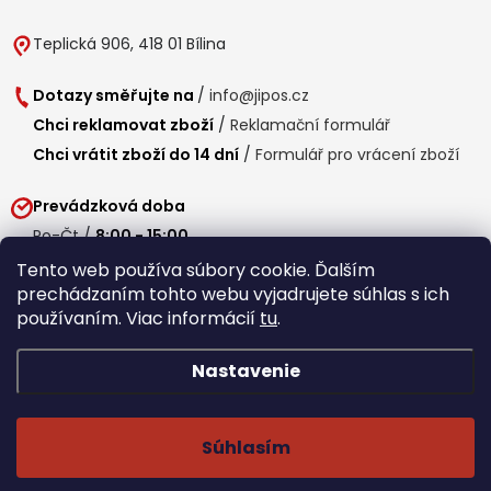
Teplická 906, 418 01 Bílina
Dotazy směřujte na
/
info@jipos.cz
Chci reklamovat zboží
/
Reklamační formulář
Chci vrátit zboží do 14 dní
/
Formulář pro vrácení zboží
Prevádzková doba
Po-Čt /
8:00 - 15:00
Pá /
7:30 - 14:30
Tento web používa súbory cookie. Ďalším
prechádzaním tohto webu vyjadrujete súhlas s ich
Obedňajšia prestávka /
11:00 - 11:30
používaním. Viac informácií
tu
.
Nastavenie
Copyright 2026
Jipos.sk
. Všetky práva vyhradené.
Upraviť nastavenie
cookies
Súhlasím
Běží na Shoptet Premium
/
Webdesign mi-ma.cz
/
Webová analytika a reporting khoder.cz