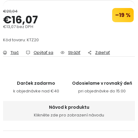
PODPORA
€20,04
–19 %
€16,07
Reklamačný formulár
Odstúpenie v lehote 14 dní
€13,07 bez DPH
Jednotková cena:
Kód tovaru:
KTZ20
Obchodné podmienky
Reklamačný poriadok
Tlač
Opýtať sa
Strážiť
Zdieľať
Podmienky ochrany osobných údajov
+
Přihlášení
Registrace
Darček zadarmo
Odosielame v rovnaký deň
k objednávke nad €40
pri objednávke do 15:00
Návod k produktu
Klikněte zde pro zobrazení návodu