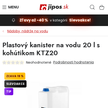
Prejsť na obsah
Hľad
N
Zľavy až -40 %
Slevoakce!
v kategórii
Slevoakce
Nádoby, nádrže na vodu
Stavba, dom
Plastový kanister na vodu 20 l s
kohútikom KTZ20
Dielňa
Podrobnosti hodnotenia
Neohodnotené
Záhrada
19 %
Príslušenstvo pre automobily
SLEVOAKCE
Vybavenie a hračky pre deti
TIP
Domácnosť