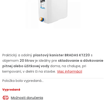
Ochranné pracovné pomôcky
Vianoce
Fotovoltaika
Značky
Praktický a odolný
plastový kanister BRADAS KTZ20
s
objemom
20 litrov
je ideálny pre
skladovanie a dávkovanie
pitnej alebo úžitkovej vody
doma, na chalupe, pri
kempovaní, v dielni či na stavbe.
Viac informácií
Servis náradia
Hodnotenie obchodu
Položka bola vypredaná…
Doprava a platba
Váš zákaznícky účet
Vypredané
Kontakty
Možnosti doručenia