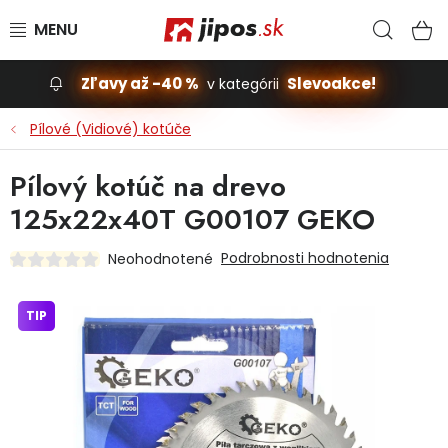
Prejsť na obsah
Hľad
N
Zľavy až -40 %
Slevoakce!
v kategórii
Slevoakce
Pílové (Vidiové) kotúče
Stavba, dom
Pílový kotúč na drevo
125x22x40T G00107 GEKO
Dielňa
Podrobnosti hodnotenia
Neohodnotené
Záhrada
TIP
Príslušenstvo pre automobily
Vybavenie a hračky pre deti
Domácnosť