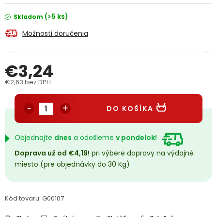
PODPORA
(>5 ks)
Skladom
Možnosti doručenia
Reklamačný formulár
Odstúpenie v lehote 14 dní
Obchodné podmienky
Reklamačný poriadok
€3,24
€2,63 bez DPH
Podmienky ochrany osobných údajov
Jednotková cena:
DO KOŠÍKA
+
Přihlášení
Registrace
Objednajte
dnes
a odošleme
v pondelok!
Doprava už od €4,19!
pri výbere dopravy na výdajné
miesto (pre objednávky do 30 Kg)
Kód tovaru:
G00107