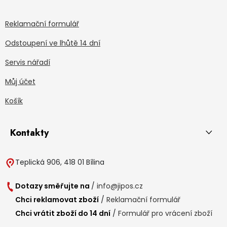
Reklamační formulář
Odstoupení ve lhůtě 14 dní
Servis nářadí
Můj účet
Košík
Kontakty
Teplická 906, 418 01 Bílina
Dotazy směřujte na
/
info@jipos.cz
Chci reklamovat zboží
/
Reklamační formulář
Chci vrátit zboží do 14 dní
/
Formulář pro vrácení zboží