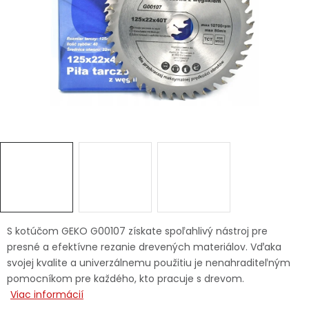
Ochranné pracovné pomôcky
Vianoce
Fotovoltaika
Značky
Servis náradia
Hodnotenie obchodu
S kotúčom GEKO G00107 získate spoľahlivý nástroj pre
presné a efektívne rezanie drevených materiálov. Vďaka
Doprava a platba
Váš zákaznícky účet
svojej kvalite a univerzálnemu použitiu je nenahraditeľným
pomocníkom pre každého, kto pracuje s drevom.
Kontakty
Viac informácií