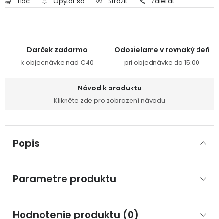
Tlač
Opýtať sa
Strážiť
Zdieľať
Darček zadarmo
Odosielame v rovnaký deň
k objednávke nad €40
pri objednávke do 15:00
Návod k produktu
Klikněte zde pro zobrazení návodu
Popis
Parametre produktu
Hodnotenie produktu (0)