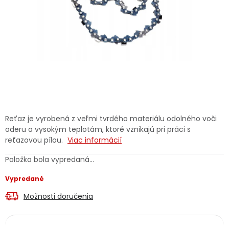
Ochranné pracovné pomôcky
Vianoce
Fotovoltaika
Značky
Reťaz je vyrobená z veľmi tvrdého materiálu odolného voči
oderu a vysokým teplotám, ktoré vznikajú pri práci s
reťazovou pílou.
Viac informácií
Servis náradia
Hodnotenie obchodu
Položka bola vypredaná…
Vypredané
Doprava a platba
Váš zákaznícky účet
Možnosti doručenia
Kontakty