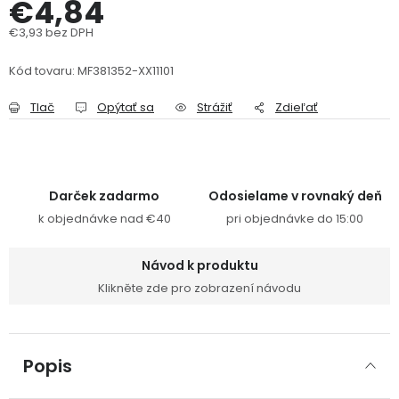
€4,84
PODPORA
€3,93 bez DPH
Jednotková cena:
Kód tovaru:
MF381352-XX11101
Reklamačný formulár
Odstúpenie v lehote 14 dní
Tlač
Opýtať sa
Strážiť
Zdieľať
Obchodné podmienky
Reklamačný poriadok
Podmienky ochrany osobných údajov
Darček zadarmo
Odosielame v rovnaký deň
k objednávke nad €40
pri objednávke do 15:00
+
Přihlášení
Registrace
Návod k produktu
Klikněte zde pro zobrazení návodu
Popis