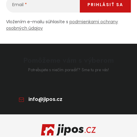
Email
PRIHLÁSIŤ SA
Vložením e-mailu súhlasíte s
podmienkami ochrany
osobných údajov
Pomôžeme vám s výberom
Potrebujete s niečím poradiť? Sme tu pre vás!
info
@
jipos.cz
Zápätie