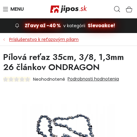
Prejsť na obsah
Hľad
N
Zľavy až -40 %
Slevoakce!
v kategórii
Slevoakce
Príslušenstvo k reťazovým pílam
Stavba, dom
Pílová reťaz 35cm, 3/8, 1,3mm
26 článkov ONDRAGON
Dielňa
Podrobnosti hodnotenia
Neohodnotené
Záhrada
Príslušenstvo pre automobily
Vybavenie a hračky pre deti
Domácnosť