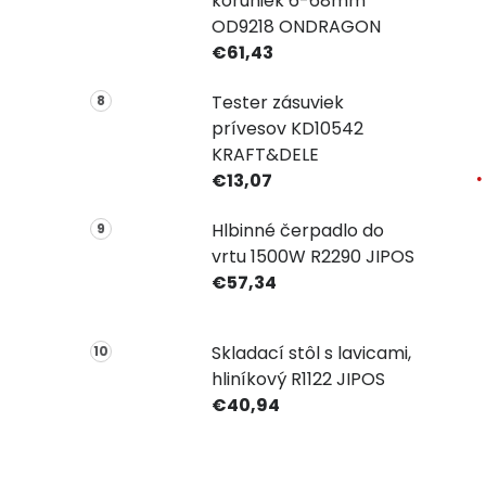
koruniek 6-68mm
OD9218 ONDRAGON
€61,43
Tester zásuviek
prívesov KD10542
KRAFT&DELE
€13,07
Hlbinné čerpadlo do
vrtu 1500W R2290 JIPOS
€57,34
Skladací stôl s lavicami,
hliníkový R1122 JIPOS
€40,94