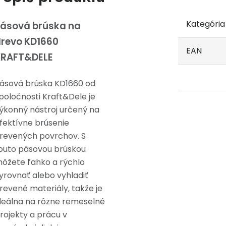
Kategória
ásová brúska na
revo KD1660
EAN
KRAFT&DELE
ásová brúska KD1660 od
poločnosti Kraft&Dele je
ýkonný nástroj určený na
fektívne brúsenie
revených povrchov. S
outo pásovou brúskou
ôžete ľahko a rýchlo
yrovnať alebo vyhladiť
revené materiály, takže je
deálna na rôzne remeselné
rojekty a prácu v