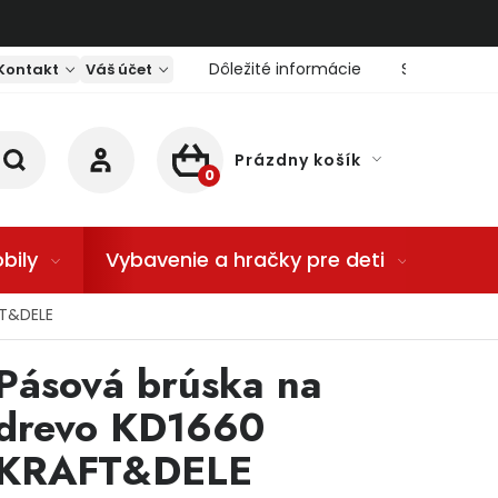
Dôležité informácie
Servis nárad
Kontakt
Váš účet
Prázdny košík
NÁKUPNÝ KOŠÍK
bily
Vybavenie a hračky pre deti
Dom
FT&DELE
Pásová brúska na
drevo KD1660
KRAFT&DELE