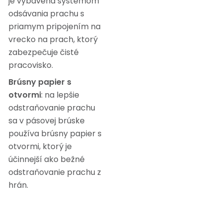
je vybavená systémom
odsávania prachu s
priamym pripojením na
vrecko na prach, ktorý
zabezpečuje čisté
pracovisko.
Brúsny papier s
otvormi
: na lepšie
odstraňovanie prachu
sa v pásovej brúske
používa brúsny papier s
otvormi, ktorý je
účinnejší ako bežné
odstraňovanie prachu z
hrán.