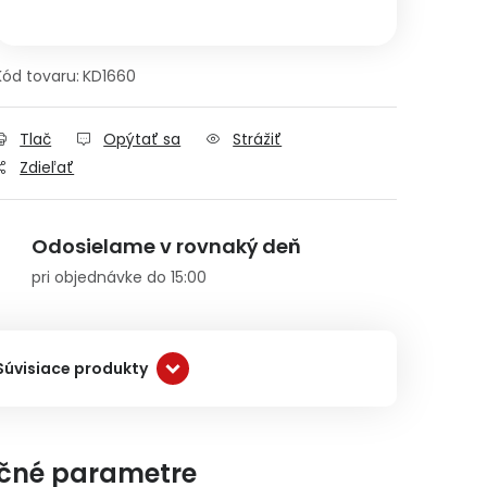
Jednotková cena:
Kód tovaru:
KD1660
Tlač
Opýtať sa
Strážiť
Zdieľať
Odosielame v rovnaký deň
pri objednávke do 15:00
Súvisiace produkty
čné parametre