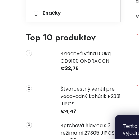
d
Značky
V
Top 10 produktov
Skladová váha 150kg
OD9100 ONDRAGON
€32,75
Štvorcestný ventil pre
vodovodný kohútik R2331
JIPOS
€4,47
Sprchová hlavica s 3
Tento 
vyjadr
režimami 27305 JIPOS