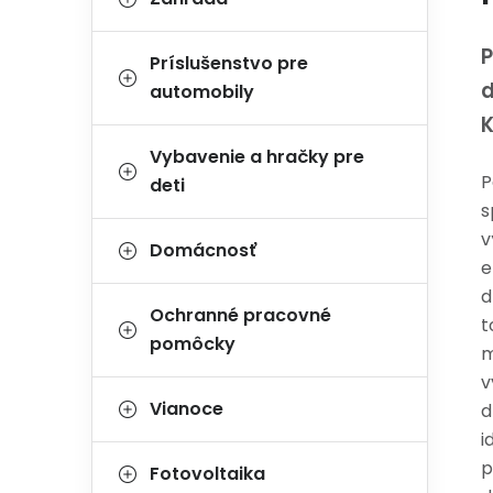
P
Príslušenstvo pre
d
automobily
Vybavenie a hračky pre
P
deti
s
v
Domácnosť
e
d
Ochranné pracovné
t
pomôcky
m
v
Vianoce
d
i
p
Fotovoltaika