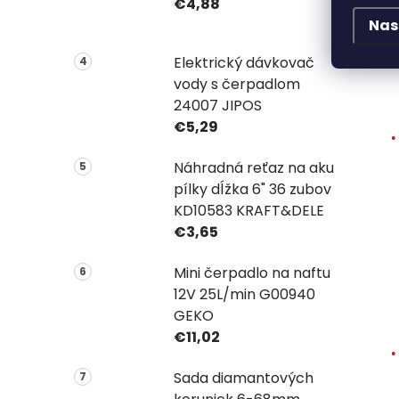
€4,88
Nas
Elektrický dávkovač
vody s čerpadlom
24007 JIPOS
€5,29
Náhradná reťaz na aku
pílky dĺžka 6" 36 zubov
KD10583 KRAFT&DELE
€3,65
Mini čerpadlo na naftu
12V 25L/min G00940
GEKO
€11,02
Sada diamantových