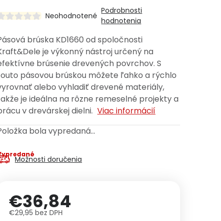
Podrobnosti
Neohodnotené
hodnotenia
Pásová brúska KD1660 od spoločnosti
Kraft&Dele je výkonný nástroj určený na
efektívne brúsenie drevených povrchov. S
touto pásovou brúskou môžete ľahko a rýchlo
vyrovnať alebo vyhladiť drevené materiály,
takže je ideálna na rôzne remeselné projekty a
prácu v drevárskej dielni.
Viac informácií
Položka bola vypredaná…
Vypredané
Možnosti doručenia
€36,84
€29,95 bez DPH