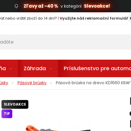
Zľavy až -40 %
Slevoakce!
v kategórii
t nebo vrátit zboží do 14 dní?
|
Využijte náš reklamační formulář
lňa
Záhrada
Príslušenstvo pre automo
rúsky
Pásové brúsky
Pásová brúska na drevo KD1660 KRA
SLEVOAKCE
TIP