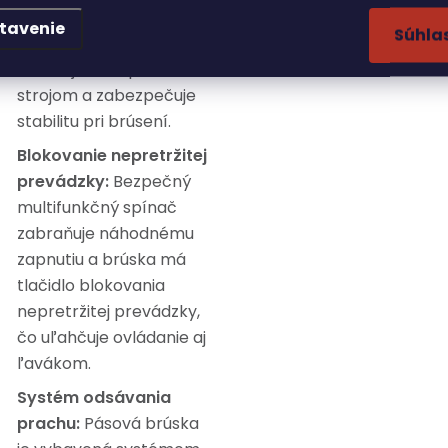
prídavná pogumovaná
tavenie
Súhla
rukoväť výrazne
uľahčuje manipuláciu so
strojom a zabezpečuje
stabilitu pri brúsení.
Blokovanie nepretržitej
prevádzky:
Bezpečný
multifunkčný spínač
zabraňuje náhodnému
zapnutiu a brúska má
tlačidlo blokovania
nepretržitej prevádzky,
čo uľahčuje ovládanie aj
ľavákom.
Systém odsávania
prachu:
Pásová brúska