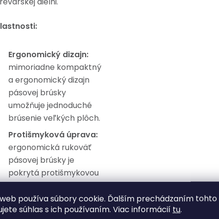
revárskej dielni.
lastnosti:
Ergonomický dizajn:
mimoriadne kompaktný
a ergonomický dizajn
pásovej brúsky
umožňuje jednoduché
brúsenie veľkých plôch.
Protišmyková úprava:
ergonomická rukoväť
pásovej brúsky je
pokrytá protišmykovou
úpravou, ktorá zvyšuje
pohodlie pri práci.
web používa súbory cookie. Ďalším prechádzaním tohto
ujete súhlas s ich používaním. Viac informácií
tu
.
Pogumovaná rukoväť
: