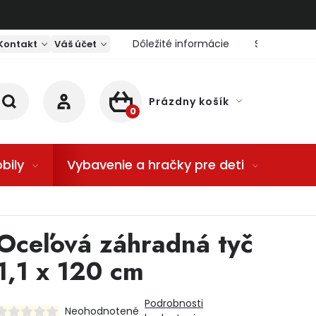
Dôležité informácie
Servis nárad
Kontakt
Váš účet
Prázdny košík
NÁKUPNÝ KOŠÍK
bily
Vybavenie a hračky pre deti
Dom
Oceľová záhradná tyč
1,1 x 120 cm
Podrobnosti
Neohodnotené