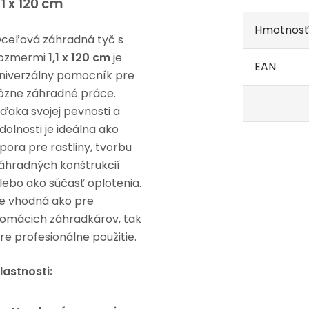
,1 x 120 cm
Hmotnosť
ceľová záhradná tyč s
ozmermi
1,1 x 120 cm
je
EAN
niverzálny pomocník pre
ôzne záhradné práce.
ďaka svojej pevnosti a
dolnosti je ideálna ako
pora pre rastliny, tvorbu
áhradných konštrukcií
lebo ako súčasť oplotenia.
e vhodná ako pre
omácich záhradkárov, tak
re profesionálne použitie.
lastnosti: