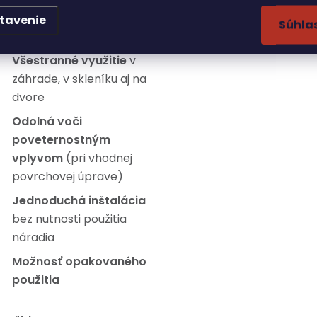
ýhody:
tavenie
Súhla
Všestranné využitie
v
záhrade, v skleníku aj na
dvore
Odolná voči
poveternostným
vplyvom
(pri vhodnej
povrchovej úprave)
Jednoduchá inštalácia
bez nutnosti použitia
náradia
Možnosť opakovaného
použitia