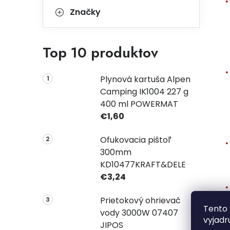
Značky
Top 10 produktov
Plynová kartuša Alpen
Camping IK1004 227 g
400 ml POWERMAT
€1,60
Ofukovacia pištoľ
300mm
KD10477KRAFT&DELE
€3,24
Prietokový ohrievač
Tento 
vody 3000W 07407
vyjadr
JIPOS