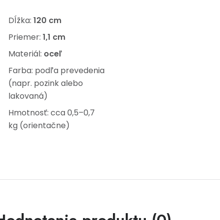
Dĺžka:
120 cm
Priemer:
1,1 cm
Materiál:
oceľ
Farba: podľa prevedenia
(napr. pozink alebo
lakovaná)
Hmotnosť: cca 0,5–0,7
kg (orientačne)