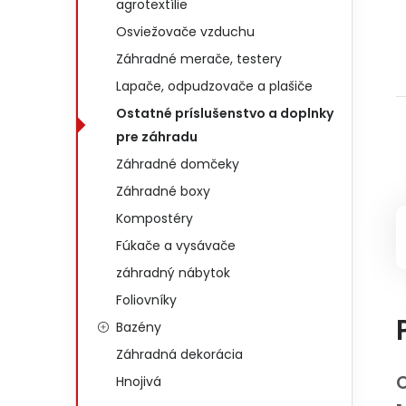
agrotextílie
Osviežovače vzduchu
Záhradné merače, testery
Lapače, odpudzovače a plašiče
Ostatné príslušenstvo a doplnky
pre záhradu
Záhradné domčeky
Záhradné boxy
Kompostéry
Fúkače a vysávače
záhradný nábytok
Foliovníky
Bazény
Záhradná dekorácia
O
Hnojivá