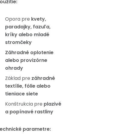
oužitie:
Opora pre
kvety,
paradajky, fazuľa,
kríky alebo mladé
stromčeky
Záhradné oplotenie
alebo provizórne
ohrady
Základ pre
záhradné
textílie, fólie alebo
tieniace siete
Konštrukcia pre
plazivé
a popínavé rastliny
echnické parametre: