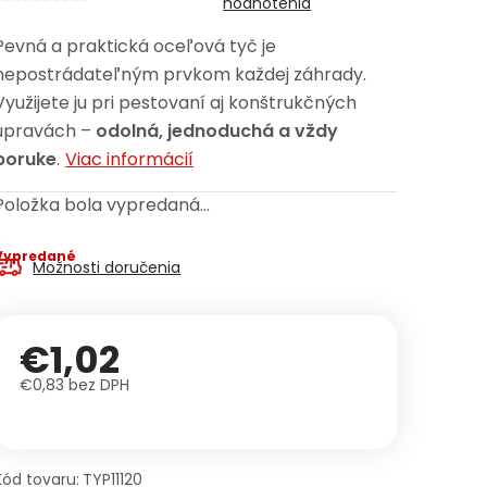
hodnotenia
Pevná a praktická oceľová tyč je
nepostrádateľným prvkom každej záhrady.
Využijete ju pri pestovaní aj konštrukčných
úpravách –
odolná, jednoduchá a vždy
poruke
.
Viac informácií
Položka bola vypredaná…
Vypredané
Možnosti doručenia
€1,02
€0,83 bez DPH
Jednotková cena:
Kód tovaru:
TYP11120