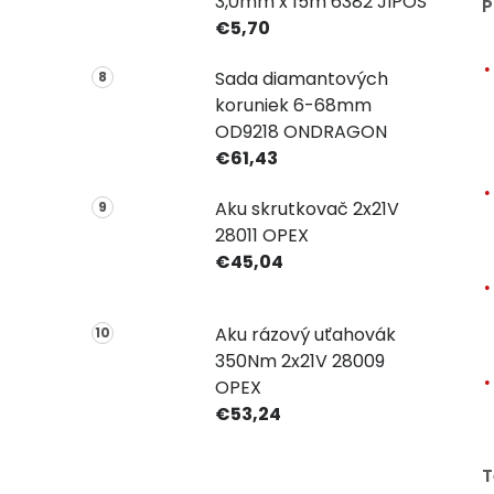
3,0mm x 15m 6382 JIPOS
P
€5,70
Sada diamantových
koruniek 6-68mm
OD9218 ONDRAGON
€61,43
Aku skrutkovač 2x21V
28011 OPEX
€45,04
Aku rázový uťahovák
350Nm 2x21V 28009
OPEX
€53,24
T