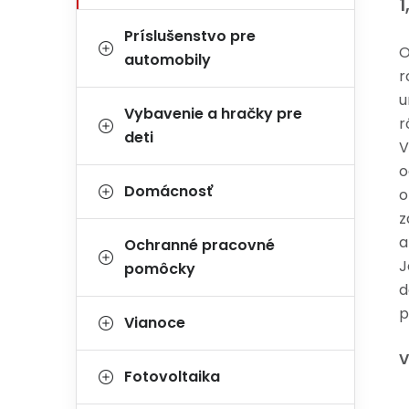
1
Príslušenstvo pre
O
automobily
r
u
Vybavenie a hračky pre
r
deti
V
o
Domácnosť
o
z
a
Ochranné pracovné
J
pomôcky
d
p
Vianoce
V
Fotovoltaika