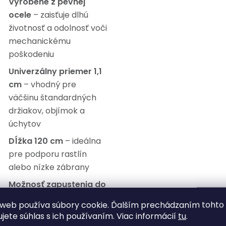
Vyrobené z pevnej
ocele
– zaisťuje dlhú
životnosť a odolnosť voči
mechanickému
poškodeniu
Univerzálny priemer 1,1
cm
– vhodný pre
väčšinu štandardných
držiakov, objímok a
úchytov
Dĺžka 120 cm
– ideálna
pre podporu rastlín
alebo nízke zábrany
Možnosť zapustenia do
zeme
– jednoduchá
web používa súbory cookie. Ďalším prechádzaním tohto
manipulácia a ukotvenie
ujete súhlas s ich používaním. Viac informácií
tu
.