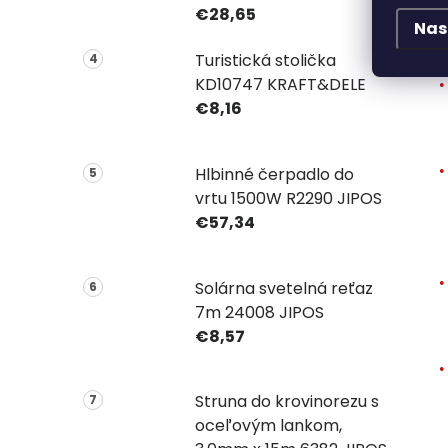
€28,65
V
Nas
Turistická stolička
KD10747 KRAFT&DELE
€8,16
Hlbinné čerpadlo do
vrtu 1500W R2290 JIPOS
€57,34
Solárna svetelná reťaz
7m 24008 JIPOS
€8,57
Struna do krovinorezu s
oceľovým lankom,