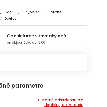
Tlač
Opýtať sa
Strážiť
Zdieľať
Odosielame v rovnaký deň
pri objednávke do 15:00
čné parametre
Ostatné príslušenstvo a
doplnky pre záhradu