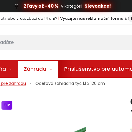
Zľavy až -40 %
Slevoakce!
v kategórii
t nebo vrátit zboží do 14 dní?
|
Využijte náš reklamační formulář
lňa
Záhrada
Príslušenstvo pre automo
y pre záhradu
Oceľová záhradná tyč 1,1 x 120 cm
TIP