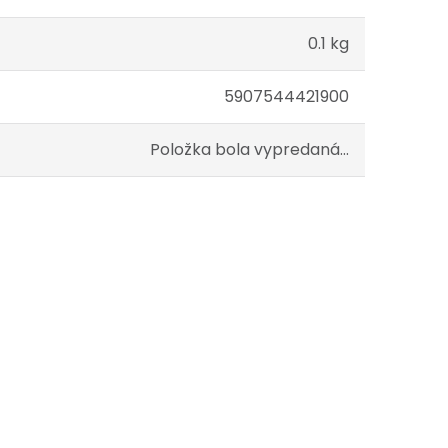
0.1 kg
5907544421900
Položka bola vypredaná…