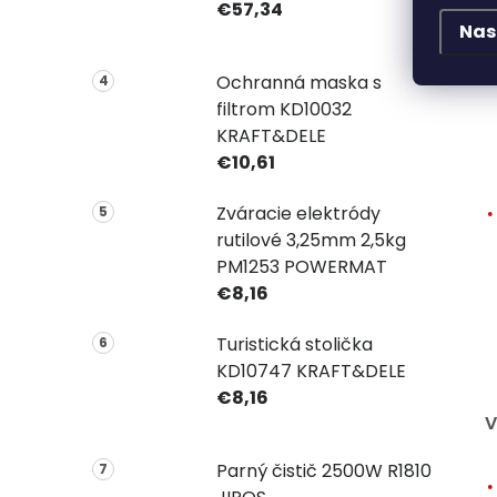
€57,34
Nas
Ochranná maska s
filtrom KD10032
KRAFT&DELE
€10,61
Zváracie elektródy
rutilové 3,25mm 2,5kg
PM1253 POWERMAT
€8,16
Turistická stolička
KD10747 KRAFT&DELE
€8,16
V
Parný čistič 2500W R1810