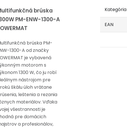
Kategória
ultifunkčná brúska
1300W PM-ENW-1300-A
EAN
POWERMAT
ultifunkčná brúska PM-
NW-1300-A od značky
OWERMAT je vybavená
ýkonným motorom s
ýkonom 1300 W, čo ju robí
deálnym nástrojom pre
irokú škálu úloh vrátane
rúsenia, leštenia a rezania
ôznych materiálov. Vďaka
vojej všestrannosti je
hodná pre domácich
ajstrov a profesionálov,