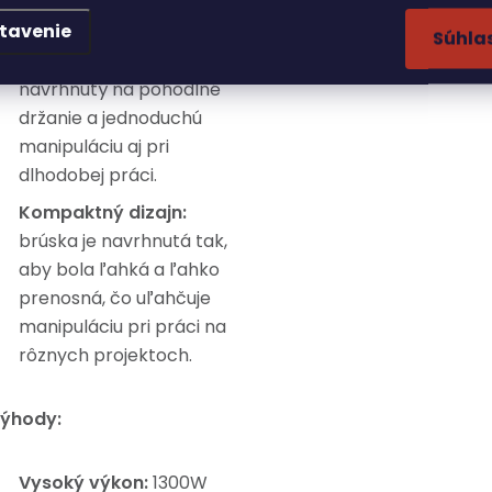
dielne alebo na stavbu.
tavenie
Súhla
Ergonomický dizajn:
navrhnutý na pohodlné
držanie a jednoduchú
manipuláciu aj pri
dlhodobej práci.
Kompaktný dizajn:
brúska je navrhnutá tak,
aby bola ľahká a ľahko
prenosná, čo uľahčuje
manipuláciu pri práci na
rôznych projektoch.
ýhody:
Vysoký výkon:
1300W