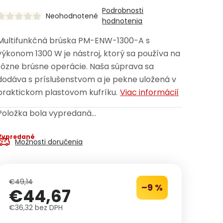
Podrobnosti
Neohodnotené
hodnotenia
Multifunkčná brúska PM-ENW-1300-A s
výkonom 1300 W je nástroj, ktorý sa používa na
rôzne brúsne operácie. Naša súprava sa
dodáva s príslušenstvom a je pekne uložená v
praktickom plastovom kufríku.
Viac informácií
Položka bola vypredaná…
Vypredané
Možnosti doručenia
€49,14
–9 %
€44,67
€36,32 bez DPH
Jednotková cena: