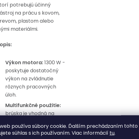
torí potrebujú účinný
ástroj na prácu s kovom,
revom, plastom alebo
nými materiálmi.
opis:
Výkon motora:
1300 W -
poskytuje dostatočný
výkon na zvládnutie
rôznych pracovných
úloh.
Multifunkčné použitie:
brúska je vhodná na
brúsenie, leštenie a
web používa súbory cookie. Ďalším prechádzaním tohto
rezanie, čo z nej robí
ujete súhlas s ich používaním. Viac informácií
tu
.
univerzálny nástroj do