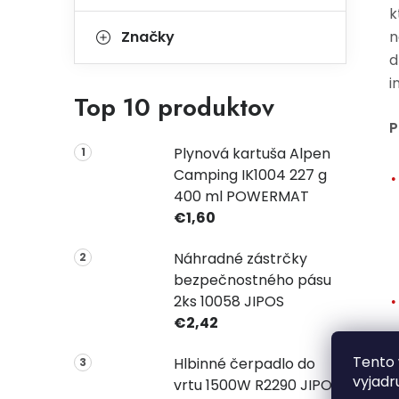
k
Značky
n
d
i
Top 10 produktov
P
Plynová kartuša Alpen
Camping IK1004 227 g
400 ml POWERMAT
€1,60
Náhradné zástrčky
bezpečnostného pásu
2ks 10058 JIPOS
€2,42
Tento 
Hlbinné čerpadlo do
vyjadr
vrtu 1500W R2290 JIPOS