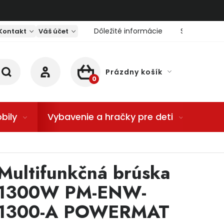
Dôležité informácie
Servis nárad
Kontakt
Váš účet
Prázdny košík
NÁKUPNÝ KOŠÍK
bily
Vybavenie a hračky pre deti
Dom
T
Multifunkčná brúska
1300W PM-ENW-
1300-A POWERMAT