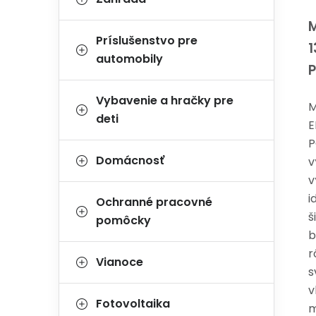
M
Príslušenstvo pre
automobily
Vybavenie a hračky pre
M
deti
E
P
Domácnosť
v
v
i
Ochranné pracovné
š
pomôcky
b
r
Vianoce
s
v
Fotovoltaika
m