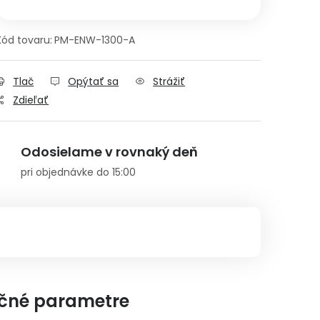
Kód tovaru:
PM-ENW-1300-A
Tlač
Opýtať sa
Strážiť
Zdieľať
Odosielame v rovnaký deň
pri objednávke do 15:00
čné parametre