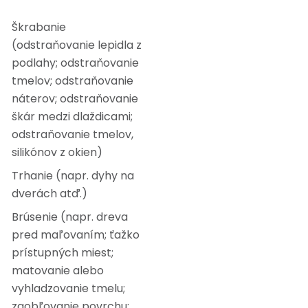
Škrabanie
(odstraňovanie lepidla z
podlahy; odstraňovanie
tmelov; odstraňovanie
náterov; odstraňovanie
škár medzi dlaždicami;
odstraňovanie tmelov,
silikónov z okien)
Trhanie (napr. dyhy na
dverách atď.)
Brúsenie (napr. dreva
pred maľovaním; ťažko
prístupných miest;
matovanie alebo
vyhladzovanie tmelu;
zaobľovanie povrchu;