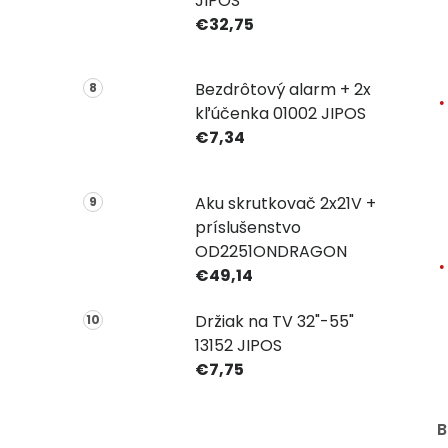
JIPOS
€32,75
Bezdrôtový alarm + 2x
kľúčenka 01002 JIPOS
€7,34
Aku skrutkovač 2x21V +
príslušenstvo
OD2251ONDRAGON
€49,14
Držiak na TV 32"-55"
13152 JIPOS
€7,75
B