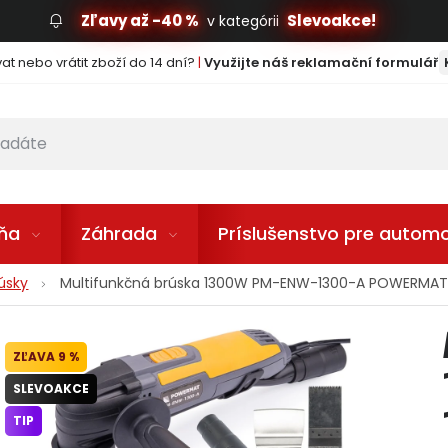
Zľavy až -40 %
Slevoakce!
v kategórii
t nebo vrátit zboží do 14 dní?
|
Využijte náš reklamační formulář
lňa
Záhrada
Príslušenstvo pre automo
rúsky
Multifunkčná brúska 1300W PM-ENW-1300-A POWERMA
9 %
SLEVOAKCE
TIP