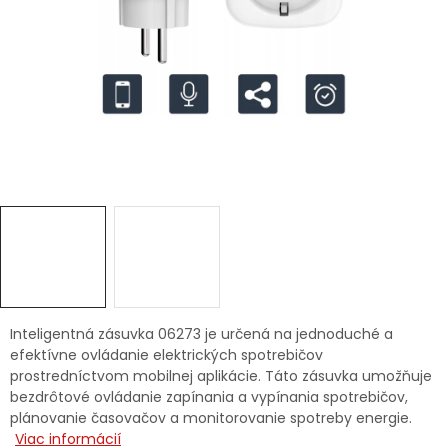
Ochranné pracovné pomôcky
Vianoce
Fotovoltaika
Značky
Servis náradia
Hodnotenie obchodu
Inteligentná zásuvka 06273 je určená na jednoduché a
efektívne ovládanie elektrických spotrebičov
Doprava a platba
Váš zákaznícky účet
prostredníctvom mobilnej aplikácie. Táto zásuvka umožňuje
bezdrôtové ovládanie zapínania a vypínania spotrebičov,
Kontakty
plánovanie časovačov a monitorovanie spotreby energie.
Viac informácií