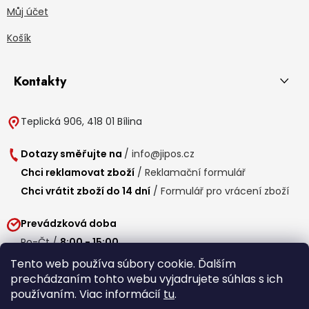
Můj účet
Košík
Kontakty
Teplická 906, 418 01 Bílina
Dotazy směřujte na
/
info@jipos.cz
Chci reklamovat zboží
/
Reklamační formulář
Chci vrátit zboží do 14 dní
/
Formulář pro vrácení zboží
Prevádzková doba
Po-Čt /
8:00 - 15:00
Pá /
7:30 - 14:30
Tento web používa súbory cookie. Ďalším
prechádzaním tohto webu vyjadrujete súhlas s ich
Obedňajšia prestávka /
11:00 - 11:30
používaním. Viac informácií
tu
.