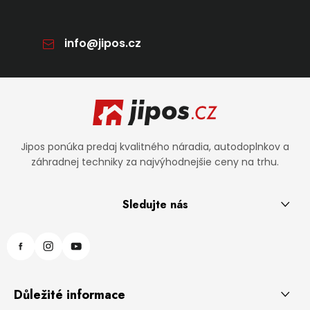
info
@
jipos.cz
Zápätie
Jipos ponúka predaj kvalitného náradia, autodoplnkov a
záhradnej techniky za najvýhodnejšie ceny na trhu.
Sledujte nás
Důležité informace