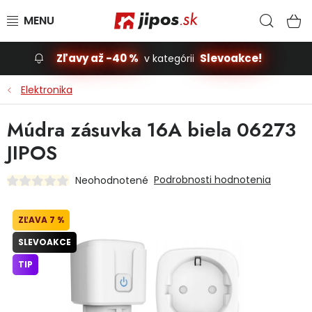
Prejsť na obsah
Hľad
N
Zľavy až -40 %
Slevoakce!
v kategórii
Slevoakce
Elektronika
Stavba, dom
Múdra zásuvka 16A biela 06273
JIPOS
Dielňa
Podrobnosti hodnotenia
Neohodnotené
Záhrada
7 %
Príslušenstvo pre automobily
SLEVOAKCE
Vybavenie a hračky pre deti
TIP
Domácnosť