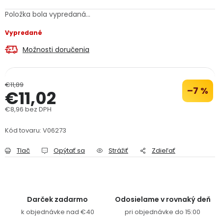
PODPORA
Položka bola vypredaná…
Vypredané
Reklamačný formulár
Odstúpenie v lehote 14 dní
Možnosti doručenia
Obchodné podmienky
Reklamačný poriadok
€11,89
Podmienky ochrany osobných údajov
–7 %
€11,02
€8,96 bez DPH
Jednotková cena:
+
Přihlášení
Registrace
Kód tovaru:
V06273
Tlač
Opýtať sa
Strážiť
Zdieľať
Darček zadarmo
Odosielame v rovnaký deň
k objednávke nad €40
pri objednávke do 15:00