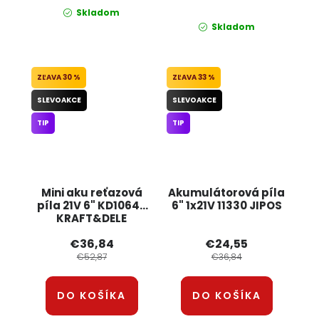
Skladom
Skladom
30 %
33 %
SLEVOAKCE
SLEVOAKCE
TIP
TIP
Mini aku reťazová
Akumulátorová píla
píla 21V 6" KD10646
6" 1x21V 11330 JIPOS
KRAFT&DELE
€36,84
€24,55
€52,87
€36,84
DO KOŠÍKA
DO KOŠÍKA