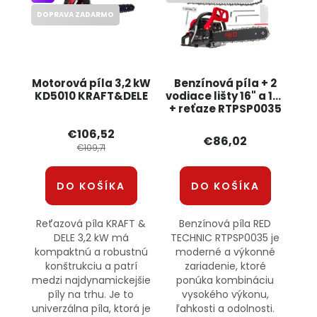
DOPRAVA ZADARMO
Motorová píla 3,2 kW
Benzínová píla + 2
KD5010 KRAFT&DELE
vodiace lišty 16" a 18"
+ reťaze RTPSP0035
RED TECHNIC
€106,52
€86,02
€109,71
DO KOŠÍKA
DO KOŠÍKA
Reťazová píla KRAFT &
Benzínová píla RED
DELE 3,2 kW má
TECHNIC RTPSP0035 je
kompaktnú a robustnú
moderné a výkonné
konštrukciu a patrí
zariadenie, ktoré
medzi najdynamickejšie
ponúka kombináciu
píly na trhu. Je to
vysokého výkonu,
univerzálna píla, ktorá je
ľahkosti a odolnosti.