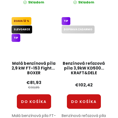
Skladom
Skladom
12 %
TIP
SLEVOAKCE
DOPRAVA ZADARMO
TIP
Malá benzínová píla
Benzínová reťazová
2,9 kW FT-153 Fighter
píla 3,9kW KD5000
BOXER
KRAFT&DELE
€81,93
€102,42
€93,85
DO KOŠÍKA
DO KOŠÍKA
Malá benzínová píla FT-
Benzínová reťazová píla