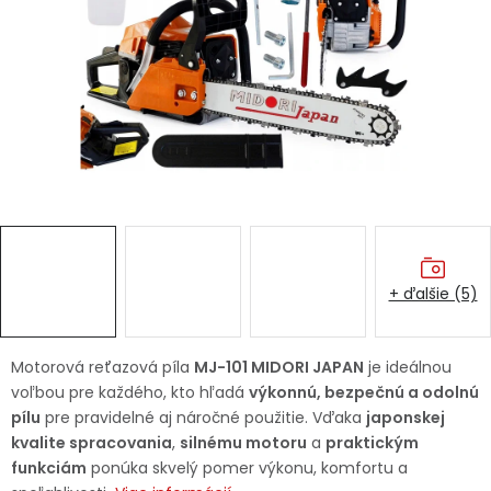
Ochranné pracovné pomôcky
Vianoce
Fotovoltaika
Značky
+ ďalšie (5)
Servis náradia
Hodnotenie obchodu
Motorová reťazová píla
MJ-101 MIDORI JAPAN
je ideálnou
voľbou pre každého, kto hľadá
výkonnú, bezpečnú a odolnú
Doprava a platba
Váš zákaznícky účet
pílu
pre pravidelné aj náročné použitie. Vďaka
japonskej
kvalite spracovania
,
silnému motoru
a
praktickým
Kontakty
funkciám
ponúka skvelý pomer výkonu, komfortu a