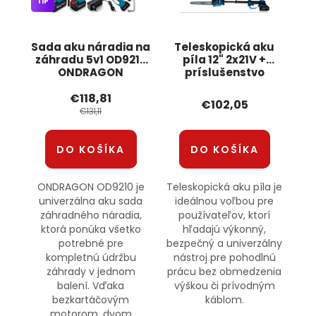
TIP
Sada aku náradia na
Teleskopická aku
záhradu 5v1 OD9210
píla 12" 2x21V +
ONDRAGON
príslušenstvo
BX3439 BOXER
€118,81
€102,05
€131,11
DO KOŠÍKA
DO KOŠÍKA
ONDRAGON OD9210 je
Teleskopická aku píla je
univerzálna aku sada
ideálnou voľbou pre
záhradného náradia,
používateľov, ktorí
ktorá ponúka všetko
hľadajú výkonný,
potrebné pre
bezpečný a univerzálny
kompletnú údržbu
nástroj pre pohodlnú
záhrady v jednom
prácu bez obmedzenia
balení. Vďaka
výškou či prívodným
bezkartáčovým
káblom.
motorom, dvom