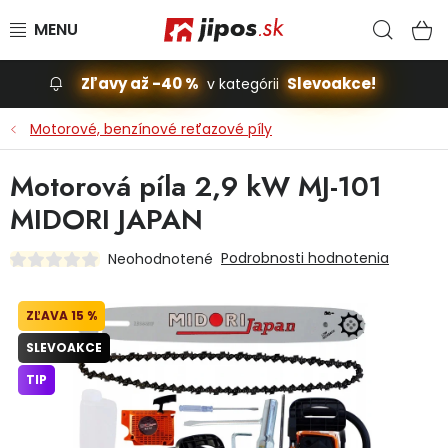
Prejsť na obsah
Hľad
N
Zľavy až -40 %
Slevoakce!
v kategórii
Slevoakce
Motorové, benzínové reťazové píly
Stavba, dom
Motorová píla 2,9 kW MJ-101
MIDORI JAPAN
Dielňa
Podrobnosti hodnotenia
Neohodnotené
Záhrada
15 %
Príslušenstvo pre automobily
SLEVOAKCE
Vybavenie a hračky pre deti
TIP
Domácnosť