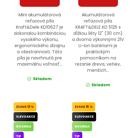
Mini akumulátorová
Akumulátorová
reťazová píla
reťazová píla
Kraft&Dele KD10627 je
KRAFT&DELE KD 5125 s
dokonalou kombináciou
dĺžkou lišty 12" (30 cm)
vysokého výkonu,
a dvoma výkonnými 21V
ergonomického dizajnu
Li-Ion batériami je
a všestrannosti. Táto
praktickým
píla je navrhnutá pre
pomocníkom na
maximálnu voľnosť...
rezanie dreva, vetiev,
menších...
Skladom
Skladom
13 %
15 %
SLEVOAKCE
SLEVOAKCE
NOVINKA
NOVINKA
TIP
TIP