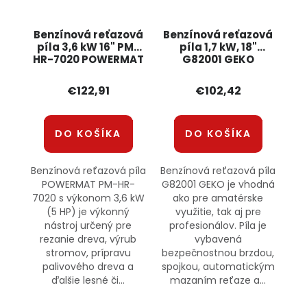
Benzínová reťazová
Benzínová reťazová
píla 3,6 kW 16" PM-
píla 1,7 kW, 18"
HR-7020 POWERMAT
G82001 GEKO
€122,91
€102,42
DO KOŠÍKA
DO KOŠÍKA
Benzínová reťazová píla
Benzínová reťazová píla
POWERMAT PM-HR-
G82001 GEKO je vhodná
7020 s výkonom 3,6 kW
ako pre amatérske
(5 HP) je výkonný
využitie, tak aj pre
nástroj určený pre
profesionálov. Píla je
rezanie dreva, výrub
vybavená
stromov, prípravu
bezpečnostnou brzdou,
palivového dreva a
spojkou, automatickým
ďalšie lesné či...
mazaním reťaze a...