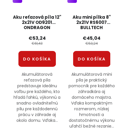
Aku reťazová píla 12"
Aku mini pílka 8"
2x21V OD9201
2x21V RS6007
ONDRAGON
BULLTECH
€53,24
€45,04
€61,43
€53,24
DO KOŠÍKA
DO KOŠÍKA
Akumulátorová
Akumulátorová mini
reťazová píla
píla je praktický
predstavuje ideálnu
pomocník pre každého
voľbu pre každého, kto
záhradkára aj
hľadá ľahkú, výkonnú a
domáceho majstra.
snadno ovladniteľnú
Vďaka kompaktným
pílu pre každodennú
rozmerom, nízkej
prácu v záhrade aj
hmotnosti a
okolo domu. Vďaka...
dostatočnému výkonu
uľahčí bežné rezanie...