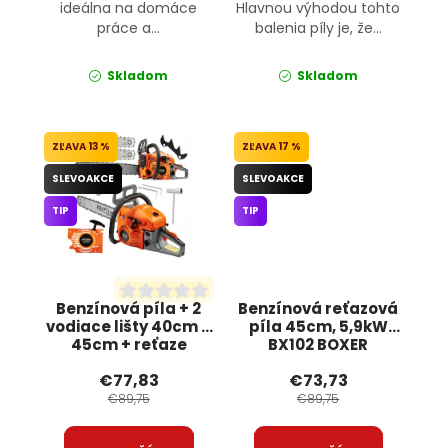
ideálna na domáce
Hlavnou výhodou tohto
práce a...
balenia píly je, že...
Skladom
Skladom
13 %
17 %
SLEVOAKCE
SLEVOAKCE
TIP
TIP
Benzínová píla + 2
Benzínová reťazová
vodiace lišty 40cm a
píla 45cm, 5,9kW
45cm + reťaze
BX102 BOXER
KD10613 KRAFT&DELE
€77,83
€73,73
€89,75
€89,75