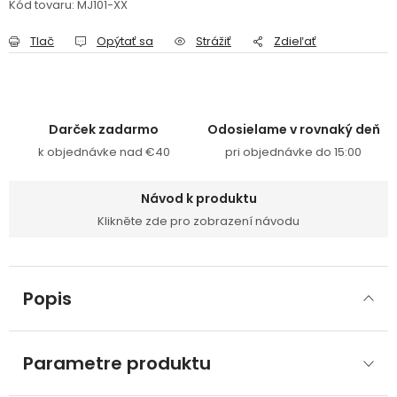
Kód tovaru:
MJ101-XX
Tlač
Opýtať sa
Strážiť
Zdieľať
Darček zadarmo
Odosielame v rovnaký deň
k objednávke nad €40
pri objednávke do 15:00
Návod k produktu
Klikněte zde pro zobrazení návodu
Popis
Parametre produktu