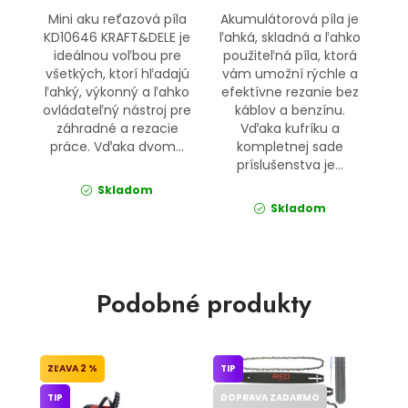
Mini aku reťazová píla
Akumulátorová píla je
KD10646 KRAFT&DELE je
ľahká, skladná a ľahko
ideálnou voľbou pre
použiteľná píla, ktorá
všetkých, ktorí hľadajú
vám umožní rýchle a
ľahký, výkonný a ľahko
efektívne rezanie bez
ovládateľný nástroj pre
káblov a benzínu.
záhradné a rezacie
Vďaka kufríku a
práce. Vďaka dvom...
kompletnej sade
príslušenstva je...
Skladom
Skladom
Podobné produkty
2 %
TIP
TIP
DOPRAVA ZADARMO