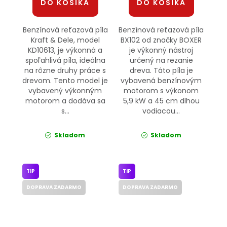
DO KOŠÍKA
DO KOŠÍKA
Benzínová reťazová píla
Benzínová reťazová píla
Kraft & Dele, model
BX102 od značky BOXER
KD10613, je výkonná a
je výkonný nástroj
spoľahlivá píla, ideálna
určený na rezanie
na rôzne druhy práce s
dreva. Táto píla je
drevom. Tento model je
vybavená benzínovým
vybavený výkonným
motorom s výkonom
motorom a dodáva sa
5,9 kW a 45 cm dlhou
s...
vodiacou...
Skladom
Skladom
TIP
TIP
DOPRAVA ZADARMO
DOPRAVA ZADARMO