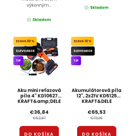
výkonným...
Skladom
Skladom
30 %
10 %
SLEVOAKCE
SLEVOAKCE
TIP
TIP
Aku mini reťazová
Akumulátorová píla
píla 4" KD10627
12", 2x21V KD5125
KRAFT&amp;DELE
KRAFT&DELE
€36,84
€65,53
€52,87
€73,36
DO KOŠÍKA
DO KOŠÍKA