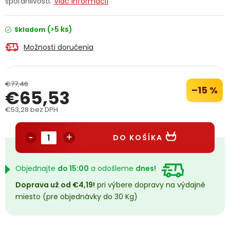
spoľahlivosti.
Viac informácií
PODPORA
(>5 ks)
Skladom
Reklamačný formulár
Odstúpenie v lehote 14 dní
Možnosti doručenia
Obchodné podmienky
Reklamačný poriadok
€77,46
–15 %
€65,53
Podmienky ochrany osobných údajov
€53,28 bez DPH
Jednotková cena:
+
Přihlášení
Registrace
DO KOŠÍKA
Objednajte
do 15:00
a odošleme
dnes!
Doprava už od €4,19!
pri výbere dopravy na výdajné
miesto (pre objednávky do 30 Kg)