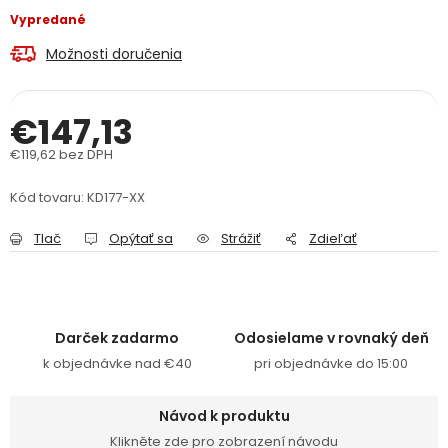
PODPORA
Vypredané
Možnosti doručenia
Reklamačný formulár
Odstúpenie v lehote 14 dní
€147,13
Obchodné podmienky
Reklamačný poriadok
€119,62 bez DPH
Jednotková cena:
Podmienky ochrany osobných údajov
Kód tovaru:
KD177-XX
Tlač
Opýtať sa
Strážiť
Zdieľať
+
Přihlášení
Registrace
Darček zadarmo
Odosielame v rovnaký deň
k objednávke nad €40
pri objednávke do 15:00
Návod k produktu
Klikněte zde pro zobrazení návodu