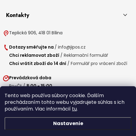
Kontakty
Teplická 906, 418 01 Bílina
Dotazy směřujte na
/
info@jipos.cz
Chci reklamovat zboží
/
Reklamační formulář
Chci vrátit zboží do 14 dní
/
Formulář pro vrácení zboží
Prevádzková doba
Po-Čt /
8:00 - 15:00
Pá /
7:30 - 14:30
Tento web používa súbory cookie. Ďalším
prechádzaním tohto webu vyjadrujete súhlas s ich
Obedňajšia prestávka /
11:00 - 11:30
používaním. Viac informácií
tu
.
Nastavenie
Copyright 2026
Jipos.sk
. Všetky práva vyhradené.
Upraviť nastavenie