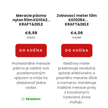
Meracie pásmo
Zvinovací meter 10m
nylon 50m KD10428
KD10294
KRAFT&DELE
KRAFT&DELE
€8,98
€4,06
€11,02
€4,88
DO KOŠÍKA
DO KOŠÍKA
Profesionálne meracie
Kliešťový meter
pásmo je odolné voči
predstavuje revolučný
poveternostným
spôsob efektívneho a
vplyvom a môže ho
presného merania dĺžok
obsluhovať jedna
a rozmerov. Kombinuje
osoba.
tradičné meracie prvky
s inovatívnymi
funkciami, ktoré
Skladom
zvyšujú...