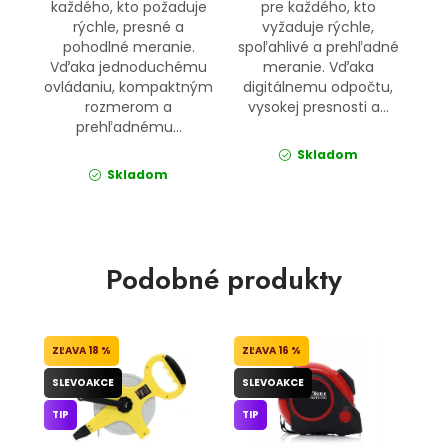
každého, kto požaduje
pre každého, kto
rýchle, presné a
vyžaduje rýchle,
pohodlné meranie.
spoľahlivé a prehľadné
Vďaka jednoduchému
meranie. Vďaka
ovládaniu, kompaktným
digitálnemu odpočtu,
rozmerom a
vysokej presnosti a...
prehľadnému...
Skladom
Skladom
Podobné produkty
18 %
16 %
SLEVOAKCE
SLEVOAKCE
TIP
TIP