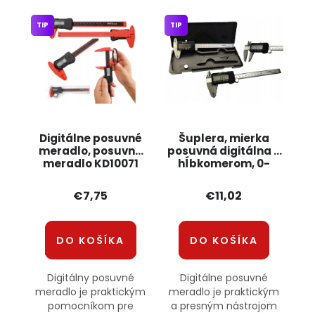
TIP
TIP
Digitálne posuvné
Šuplera, mierka
meradlo, posuvné
posuvná digitálna s
meradlo KD10071
hĺbkomerom, 0-
KRAFT&amp;DELE
150mm KRAFT&DELE
KD10299
€7,75
€11,02
DO KOŠÍKA
DO KOŠÍKA
Digitálny posuvné
Digitálne posuvné
meradlo je praktickým
meradlo je praktickým
pomocníkom pre
a presným nástrojom