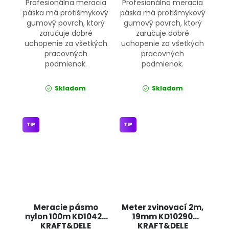
Profesionálna meracia
Profesionálna meracia
páska má protišmykový
páska má protišmykový
gumový povrch, ktorý
gumový povrch, ktorý
zaručuje dobré
zaručuje dobré
uchopenie za všetkých
uchopenie za všetkých
pracovných
pracovných
podmienok.
podmienok.
Skladom
Skladom
TIP
TIP
Meracie pásmo
Meter zvinovací 2m,
nylon 100m KD10429
19mm KD10290
KRAFT&DELE
KRAFT&DELE