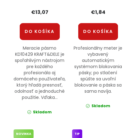
€13,07
€1,84
DO KOŠÍKA
DO KOŠÍKA
Meracie pásmo
Profesionálny meter je
KD10429 KRAFT&DELE je
vybavený
spoľahlivým nástrojom
automatickým
pre každého
systémom blokovania
profesionála aj
pásky; po stlačení
domáceho používateľa,
spúšte sa uvoľní
ktorý hľadá presnosť,
blokovanie a páska sa
odolnosť a jednoduché
sama navíja.
použitie. Vďaka...
Skladom
Skladom
NOVINKA
TIP