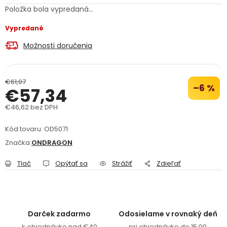
Položka bola vypredaná…
PODPORA
Vypredané
Reklamačný formulár
Odstúpenie v lehote 14 dní
Možnosti doručenia
Obchodné podmienky
Reklamačný poriadok
€61,07
–6 %
€57,34
Podmienky ochrany osobných údajov
€46,62 bez DPH
Jednotková cena:
+
Přihlášení
Registrace
Kód tovaru:
OD5071
Značka:
ONDRAGON
Tlač
Opýtať sa
Strážiť
Zdieľať
Darček zadarmo
Odosielame v rovnaký deň
k objednávke nad €40
pri objednávke do 15:00