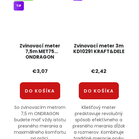
TIP
Zvinovací meter
Zvinovací meter 3m
7,5m MET75
KD10291 KRAFT&DELE
ONDRAGON
€3,07
€2,42
DO KOŠÍKA
DO KOŠÍKA
So zvinovacím metrom
Kliešťový meter
7,5 m ONDRAGON
predstavuje revolučný
budete mať vždy istotu
spôsob efektívneho a
presného merania a
presného merania dĺžok
maximálneho komfortu
a rozmerov. Kombinuje
pri práci.
tradičné meracie prvky