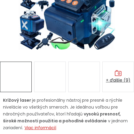
Ochranné pracovné pomôcky
Vianoce
Fotovoltaika
Značky
+ ďalšie (9)
Servis náradia
Hodnotenie obchodu
Krížový laser
je profesionálny nástroj pre presné a rýchle
nivelácie vo všetkých smeroch. Je ideálnou voľbou pre
Doprava a platba
Váš zákaznícky účet
náročných používateľov, ktorí hľadajú
vysokú presnosť,
široké možnosti použitia a pohodlné ovládanie
v jednom
Kontakty
zariadení.
Viac informácií