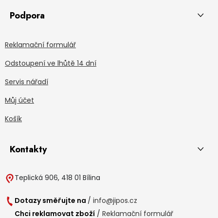
Podpora
Reklamační formulář
Odstoupení ve lhůtě 14 dní
Servis nářadí
Můj účet
Košík
Kontakty
Teplická 906, 418 01 Bílina
Dotazy směřujte na
/
info@jipos.cz
Chci reklamovat zboží
/
Reklamační formulář