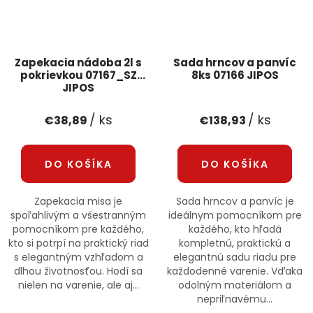
Zapekacia nádoba 2l s
Sada hrncov a panvíc
pokrievkou 07167_SZ
8ks 07166 JIPOS
JIPOS
/ ks
/ ks
€38,89
€138,93
DO KOŠÍKA
DO KOŠÍKA
Zapekacia misa je
Sada hrncov a panvíc je
spoľahlivým a všestranným
ideálnym pomocníkom pre
pomocníkom pre každého,
každého, kto hľadá
kto si potrpí na praktický riad
kompletnú, praktickú a
s elegantným vzhľadom a
elegantnú sadu riadu pre
dlhou životnosťou. Hodí sa
každodenné varenie. Vďaka
nielen na varenie, ale aj...
odolným materiálom a
nepriľnavému...