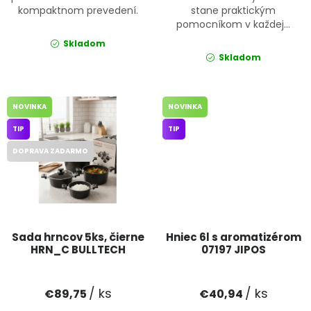
kompaktnom prevedení.
stane praktickým
pomocníkom v každej...
Skladom
Skladom
NOVINKA
NOVINKA
TIP
TIP
DOPRAVA ZADARMO
Sada hrncov 5ks, čierne
Hniec 6l s aromatizérom
HRN_C BULLTECH
07197 JIPOS
/ ks
/ ks
€89,75
€40,94