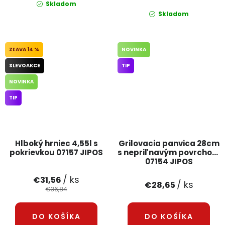
Skladom
Skladom
14 %
NOVINKA
SLEVOAKCE
TIP
NOVINKA
TIP
Hlboký hrniec 4,55l s
Grilovacia panvica 28cm
pokrievkou 07157 JIPOS
s nepriľnavým povrchom
07154 JIPOS
/ ks
€31,56
/ ks
€28,65
€36,84
DO KOŠÍKA
DO KOŠÍKA