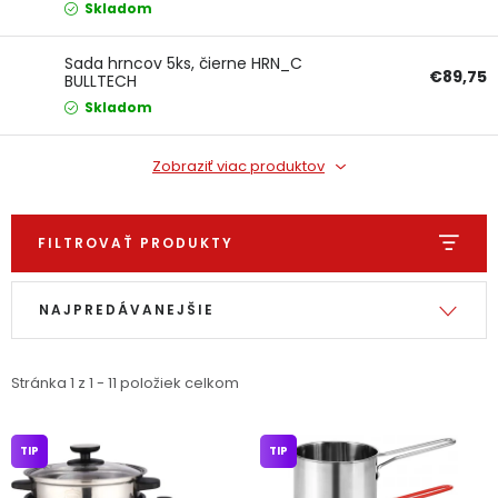
Skladom
Ochranné pracovné pomôcky
Sada hrncov 5ks, čierne HRN_C
€89,75
BULLTECH
Vianoce
Skladom
Fotovoltaika
Zobraziť viac produktov
Značky
FILTROVAŤ PRODUKTY
Výpis produktov
Radenie produktov
NAJPREDÁVANEJŠIE
Servis náradia
Hodnotenie obchodu
Stránka
1
z
1
-
11
položiek celkom
Doprava a platba
Váš zákaznícky účet
TIP
TIP
Kontakty