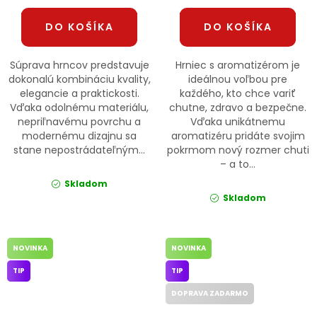
DO KOŠÍKA
DO KOŠÍKA
Súprava hrncov predstavuje
Hrniec s aromatizérom je
dokonalú kombináciu kvality,
ideálnou voľbou pre
elegancie a praktickosti.
každého, kto chce variť
Vďaka odolnému materiálu,
chutne, zdravo a bezpečne.
nepriľnavému povrchu a
Vďaka unikátnemu
modernému dizajnu sa
aromatizéru pridáte svojim
stane nepostrádateľným...
pokrmom nový rozmer chuti
– a to...
Skladom
Skladom
NOVINKA
NOVINKA
TIP
TIP
DOPRAVA ZADARMO