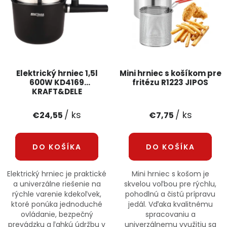
PODPORA
Reklamačný formulár
Odstúpenie v lehote 14 dní
Obchodné podmienky
Reklamačný poriadok
Elektrický hrniec 1,5l
Mini hrniec s košíkom pre
600W KD4169
fritézu R1223 JIPOS
KRAFT&DELE
Podmienky ochrany osobných údajov
/ ks
/ ks
€24,55
€7,75
+
Přihlášení
Registrace
DO KOŠÍKA
DO KOŠÍKA
Elektrický hrniec je praktické
Mini hrniec s košom je
a univerzálne riešenie na
skvelou voľbou pre rýchlu,
rýchle varenie kdekoľvek,
pohodlnú a čistú prípravu
ktoré ponúka jednoduché
jedál. Vďaka kvalitnému
ovládanie, bezpečný
spracovaniu a
prevádzku a ľahkú údržbu v
univerzálnemu využitiu sa