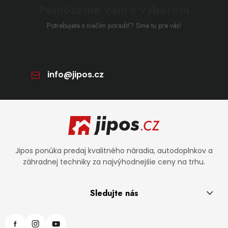
Pomôžeme vám s výberom
Potrebujete s niečím poradiť? Sme tu pre vás!
info
@
jipos.cz
Zápätie
Jipos ponúka predaj kvalitného náradia, autodoplnkov a
záhradnej techniky za najvýhodnejšie ceny na trhu.
Sledujte nás