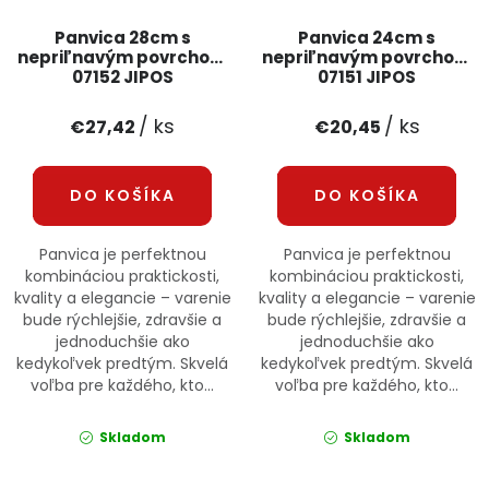
Panvica 28cm s
Panvica 24cm s
nepriľnavým povrchom
nepriľnavým povrchom
07152 JIPOS
07151 JIPOS
/ ks
/ ks
€27,42
€20,45
DO KOŠÍKA
DO KOŠÍKA
Panvica je perfektnou
Panvica je perfektnou
kombináciou praktickosti,
kombináciou praktickosti,
kvality a elegancie – varenie
kvality a elegancie – varenie
bude rýchlejšie, zdravšie a
bude rýchlejšie, zdravšie a
jednoduchšie ako
jednoduchšie ako
kedykoľvek predtým. Skvelá
kedykoľvek predtým. Skvelá
voľba pre každého, kto...
voľba pre každého, kto...
Skladom
Skladom