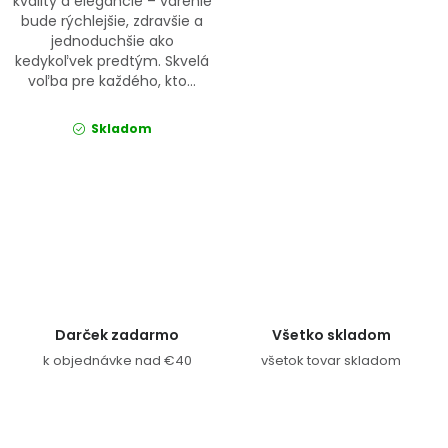
kvality a elegancie – varenie
bude rýchlejšie, zdravšie a
jednoduchšie ako
kedykoľvek predtým. Skvelá
voľba pre každého, kto...
Skladom
Ovládacie prvky výpisu
Darček zadarmo
Všetko skladom
k objednávke nad €40
všetok tovar skladom