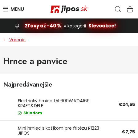
Prejsť na obsah
Hľad
N
Zľavy až -40 %
Slevoakce!
v kategórii
Slevoakce
Varenie
Stavba, dom
Hrnce a panvice
Dielňa
Najpredávanejšie
Záhrada
Príslušenstvo pre automobily
Elektrický hrniec 1,5l 600W KD4169
€24,55
KRAFT&DELE
Skladom
Vybavenie a hračky pre deti
Mini hrniec s košíkom pre fritézu R1223
Domácnosť
€7,75
JIPOS