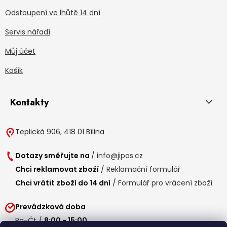
Odstoupení ve lhůtě 14 dní
Servis nářadí
Můj účet
Košík
Kontakty
Teplická 906, 418 01 Bílina
Dotazy směřujte na
/
info@jipos.cz
Chci reklamovat zboží
/
Reklamační formulář
Chci vrátit zboží do 14 dní
/
Formulář pro vrácení zboží
Prevádzková doba
Po-Čt /
8:00 - 15:00