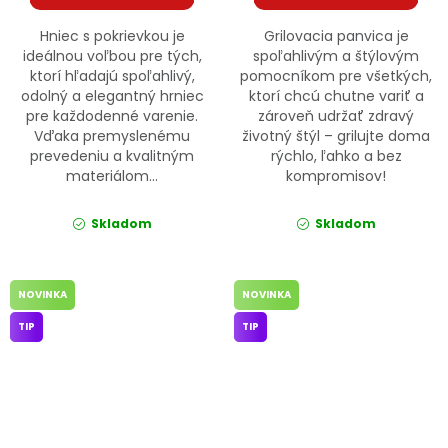
Hniec s pokrievkou je
Grilovacia panvica je
ideálnou voľbou pre tých,
spoľahlivým a štýlovým
ktorí hľadajú spoľahlivý,
pomocníkom pre všetkých,
odolný a elegantný hrniec
ktorí chcú chutne variť a
pre každodenné varenie.
zároveň udržať zdravý
Vďaka premyslenému
životný štýl – grilujte doma
prevedeniu a kvalitným
rýchlo, ľahko a bez
materiálom...
kompromisov!
Skladom
Skladom
NOVINKA
NOVINKA
TIP
TIP