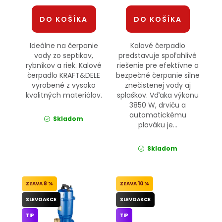
DO KOŠÍKA
DO KOŠÍKA
Ideálne na čerpanie
Kalové čerpadlo
vody zo septikov,
predstavuje spoľahlivé
rybníkov a riek. Kalové
riešenie pre efektívne a
čerpadlo KRAFT&DELE
bezpečné čerpanie silne
vyrobené z vysoko
znečistenej vody aj
kvalitných materiálov.
splaškov. Vďaka výkonu
3850 W, drviču a
automatickému
Skladom
plaváku je...
Skladom
8 %
10 %
SLEVOAKCE
SLEVOAKCE
TIP
TIP