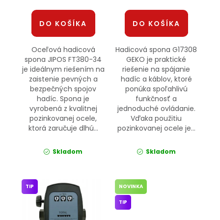
DO KOŠÍKA
DO KOŠÍKA
Oceľová hadicová
Hadicová spona G17308
spona JIPOS FT380-34
GEKO je praktické
je ideálnym riešením na
riešenie na spájanie
zaistenie pevných a
hadíc a káblov, ktoré
bezpečných spojov
ponúka spoľahlivú
hadíc. Spona je
funkčnosť a
vyrobená z kvalitnej
jednoduché ovládanie.
pozinkovanej ocele,
Vďaka použitiu
ktorá zaručuje dlhú...
pozinkovanej ocele je...
Skladom
Skladom
TIP
NOVINKA
TIP