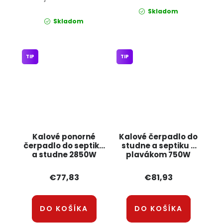
Skladom
Skladom
TIP
TIP
Kalové ponorné
Kalové čerpadlo do
čerpadlo do septiku
studne a septiku s
a studne 2850W
plavákom 750W
KD755 KRAFT&DELE
liatinové PM-PDS-
3000P Powermat
€77,83
€81,93
DO KOŠÍKA
DO KOŠÍKA