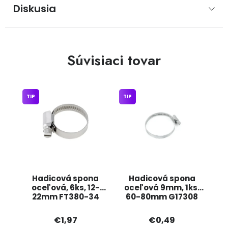
Diskusia
Súvisiaci tovar
TIP
TIP
Hadicová spona
Hadicová spona
oceľová, 6ks, 12-
oceľová 9mm, 1ks,
22mm FT380-34
60-80mm G17308
JIPOS
GEKO
€1,97
€0,49