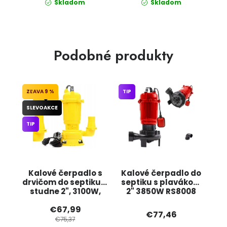
Skladom
Skladom
Podobné produkty
9 %
TIP
SLEVOAKCE
TIP
Kalové čerpadlo s
Kalové čerpadlo do
drvičom do septiku a
septiku s plavákom
studne 2", 3100W,
2" 3850W RS8008
KD760, KRAFT&DELE
BULLTECH
€67,99
€77,46
€75,37