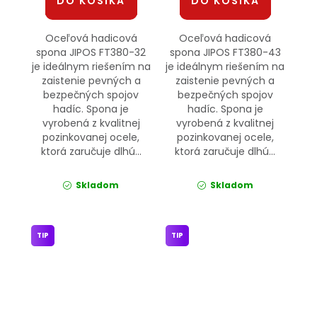
DO KOŠÍKA
DO KOŠÍKA
Oceľová hadicová
Oceľová hadicová
spona JIPOS FT380-32
spona JIPOS FT380-43
je ideálnym riešením na
je ideálnym riešením na
zaistenie pevných a
zaistenie pevných a
bezpečných spojov
bezpečných spojov
hadíc. Spona je
hadíc. Spona je
vyrobená z kvalitnej
vyrobená z kvalitnej
pozinkovanej ocele,
pozinkovanej ocele,
ktorá zaručuje dlhú...
ktorá zaručuje dlhú...
Skladom
Skladom
TIP
TIP