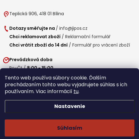
Teplická 906, 418 01 Bílina
Dotazy směřujte na
/
info@jipos.cz
Chci reklamovat zboží
/
Reklamační formulář
Chci vrátit zboží do 14 dní
/
Formulář pro vrácení zboží
Prevádzková doba
Po-Čt /
8:00 - 15:00
Pá /
7:30 - 14:30
Tento web používa súbory cookie. Ďalším
prechádzaním tohto webu vyjadrujete súhlas s ich
Obedňajšia prestávka /
11:00 - 11:30
používaním. Viac informácií
tu
.
Nastavenie
Copyright 2026
Jipos.sk
. Všetky práva vyhradené.
Upraviť nastavenie
cookies
Súhlasím
Běží na Shoptet Premium
/
Webdesign mi-ma.cz
/
Webová analytika a reporting khoder.cz