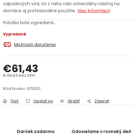
odpadových vôd, čo z neho robí univerzálny nástroj na
PODPORA
domáce aj profesionálne použitie.
Viac informácií
Položka bola vypredaná…
Reklamačný formulár
Odstúpenie v lehote 14 dní
Vypredané
Obchodné podmienky
Reklamačný poriadok
Možnosti doručenia
Podmienky ochrany osobných údajov
€61,43
€49,94 bez DPH
+
Přihlášení
Registrace
Jednotková cena:
Kód tovaru:
G70021
Tlač
Opýtať sa
Strážiť
Zdieľať
Darček zadarmo
Odosielame v rovnaký deň