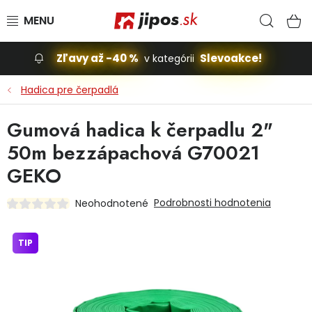
Prejsť na obsah
Hľad
N
Zľavy až -40 %
Slevoakce!
v kategórii
Slevoakce
Hadica pre čerpadlá
Stavba, dom
Gumová hadica k čerpadlu 2"
50m bezzápachová G70021
Dielňa
GEKO
Záhrada
Podrobnosti hodnotenia
Neohodnotené
Príslušenstvo pre automobily
TIP
Vybavenie a hračky pre deti
Domácnosť