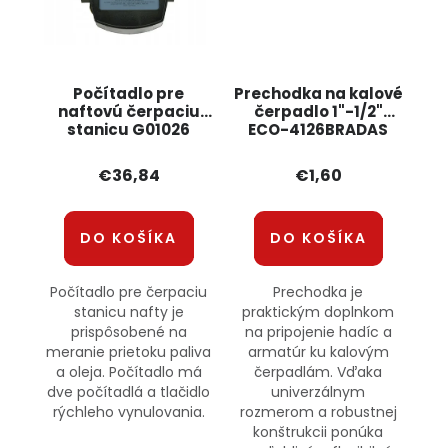
Počítadlo pre
Prechodka na kalové
naftovú čerpaciu
čerpadlo 1"-1/2"
stanicu G01026
ECO-4126BRADAS
GEKO
€36,84
€1,60
DO KOŠÍKA
DO KOŠÍKA
Počítadlo pre čerpaciu
Prechodka je
stanicu nafty je
praktickým doplnkom
prispôsobené na
na pripojenie hadíc a
meranie prietoku paliva
armatúr ku kalovým
a oleja. Počítadlo má
čerpadlám. Vďaka
dve počítadlá a tlačidlo
univerzálnym
rýchleho vynulovania.
rozmerom a robustnej
konštrukcii ponúka