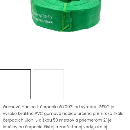
Ochranné pracovné pomôcky
Vianoce
Fotovoltaika
Značky
Servis náradia
Hodnotenie obchodu
Doprava a platba
Váš zákaznícky účet
Gumová hadica k čerpadlu G70021 od výrobcu GEKO je
vysoko kvalitná PVC gumová hadica určená pre širokú škálu
Kontakty
čerpacích úloh. S dĺžkou 50 metrov a priemerom 2" je
ideálny na čerpanie čistej a znečistenej vody, ako aj