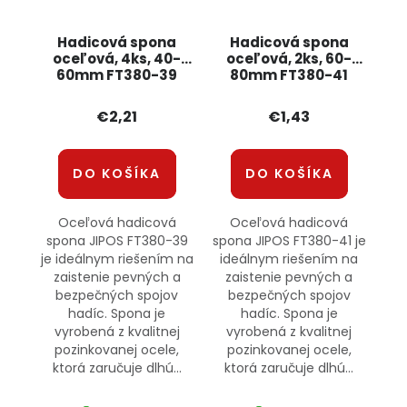
Hadicová spona
Hadicová spona
oceľová, 4ks, 40-
oceľová, 2ks, 60-
60mm FT380-39
80mm FT380-41
JIPOS
JIPOS
€2,21
€1,43
DO KOŠÍKA
DO KOŠÍKA
Oceľová hadicová
Oceľová hadicová
spona JIPOS FT380-39
spona JIPOS FT380-41 je
je ideálnym riešením na
ideálnym riešením na
zaistenie pevných a
zaistenie pevných a
bezpečných spojov
bezpečných spojov
hadíc. Spona je
hadíc. Spona je
vyrobená z kvalitnej
vyrobená z kvalitnej
pozinkovanej ocele,
pozinkovanej ocele,
ktorá zaručuje dlhú...
ktorá zaručuje dlhú...