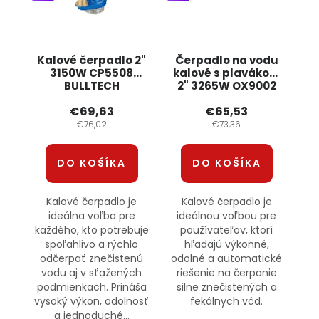
Kalové čerpadlo 2"
Čerpadlo na vodu
3150W CP5508
kalové s plavákom
BULLTECH
2" 3265W OX9002
BOXER
€69,63
€65,53
€76,02
€73,36
DO KOŠÍKA
DO KOŠÍKA
Kalové čerpadlo je
Kalové čerpadlo je
ideálna voľba pre
ideálnou voľbou pre
každého, kto potrebuje
používateľov, ktorí
spoľahlivo a rýchlo
hľadajú výkonné,
odčerpať znečistenú
odolné a automatické
vodu aj v sťažených
riešenie na čerpanie
podmienkach. Prináša
silne znečistených a
vysoký výkon, odolnosť
fekálnych vôd.
a jednoduché...