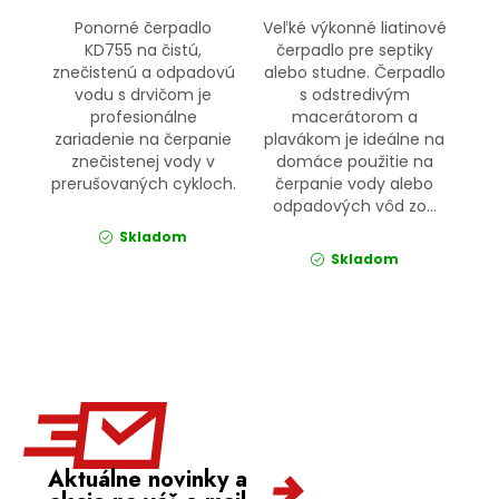
Ponorné čerpadlo
Veľké výkonné liatinové
KD755 na čistú,
čerpadlo pre septiky
znečistenú a odpadovú
alebo studne. Čerpadlo
vodu s drvičom je
s odstredivým
profesionálne
macerátorom a
zariadenie na čerpanie
plavákom je ideálne na
znečistenej vody v
domáce použitie na
prerušovaných cykloch.
čerpanie vody alebo
odpadových vôd zo...
Skladom
Skladom
Aktuálne novinky a