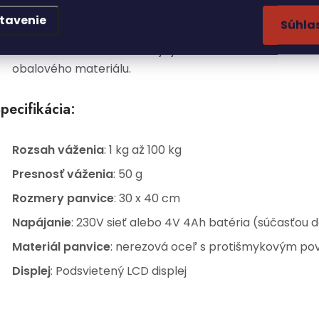
Univerzálnosť
: Vhodný na použitie v interiéri aj exteriér
tavenie
Súhla
stacionárne použitie.
Nulovanie a tara
: Umožňuje jednoduché nulovanie hmo
obalového materiálu.
pecifikácia:
Rozsah váženia
: 1 kg až 100 kg
Presnosť váženia
: 50 g
Rozmery panvice
: 30 x 40 cm
Napájanie
: 230V sieť alebo 4V 4Ah batéria (súčasťou 
Materiál panvice
: nerezová oceľ s protišmykovým p
Displej
: Podsvietený LCD displej