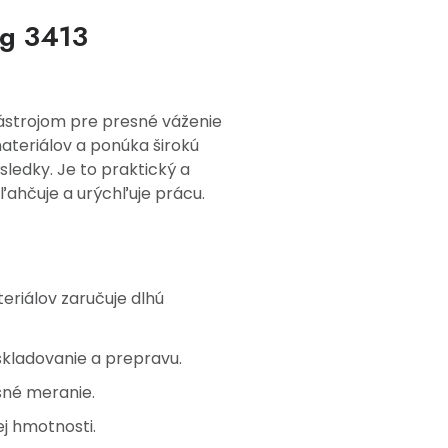
kg 3413
ástrojom pre presné váženie
ateriálov a ponúka širokú
sledky. Je to praktický a
ľahčuje a urýchľuje prácu.
eriálov zaručuje dlhú
skladovanie a prepravu.
sné meranie.
j hmotnosti.