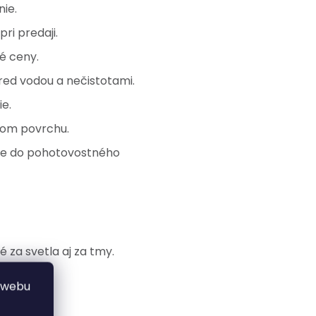
ie.
ri predaji.
né ceny.
pred vodou a nečistotami.
ie.
nom povrchu.
pne do pohotovostného
é za svetla aj za tmy.
očet ceny.
 webu
i.