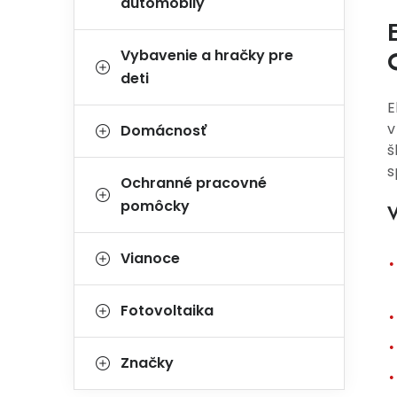
automobily
Vybavenie a hračky pre
deti
E
v
Domácnosť
š
s
Ochranné pracovné
pomôcky
V
Vianoce
Fotovoltaika
Značky