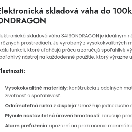
Elektronická skladová váha do 100
ONDRAGON
lektronická skladová váha 3413ONDRAGON je ideálnym n
 rôznych prostrediach. Je vyrobený z vysokokvalitných m
kálu funkcií, ktoré uľahčujú prácu a zaručujú spoľahlivé vý
poľahlivý nástroj na každodenné použitie, ktorý výrazne u
lastnosti:
Vysokokvalitné materiály
: konštrukcia z odolných mat
životnosť a spoľahlivosť.
Odnímateľná rúrka z displeja
: Umožňuje jednoduché 
Plynule nastaviteľná úroveň hmotnosti
: zaručuje pre
Alarm preťaženia
: upozorní na prekročenie maximálne