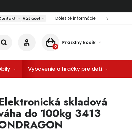
Dôležité informácie
Servis nárad
Kontakt
Váš účet
Prázdny košík
NÁKUPNÝ KOŠÍK
bily
Vybavenie a hračky pre deti
Dom
Elektronická skladová
váha do 100kg 3413
ONDRAGON