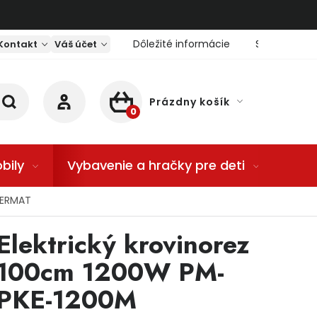
Dôležité informácie
Servis nárad
Kontakt
Váš účet
Prázdny košík
NÁKUPNÝ KOŠÍK
bily
Vybavenie a hračky pre deti
Dom
WERMAT
Elektrický krovinorez
100cm 1200W PM-
PKE-1200M