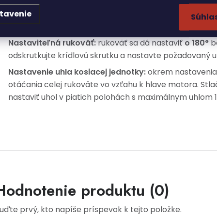
Ergonomická rukoväť
: rukoväť je potiahnutá gumou 
tavenie
Tlačidlo bezpečnostného zámku znižuje riziko náhodnej 
Súhla
neoprávnenými osobami.
Nastaviteľná rukoväť:
rukoväť sa dá nastaviť
o 180°
be
odskrutkujte krídlovú skrutku a nastavte požadovaný u
Nastavenie uhla kosiacej jednotky:
okrem nastavenia 
otáčania celej rukoväte vo vzťahu k hlave motora. Stl
nastaviť uhol v piatich polohách s maximálnym uhlom 1
Hodnotenie produktu (0)
uďte prvý, kto napíše príspevok k tejto položke.