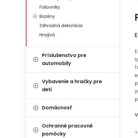
Foliovníky
Bazény
Záhradná dekorácia
E
Hnojivá
E
Príslušenstvo pre
s
automobily
ľ
e
Vybavenie a hračky pre
p
deti
z
p
Domácnosť
V
Ochranné pracovné
pomôcky