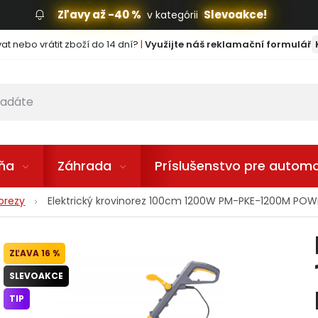
Zľavy až -40 %
Slevoakce!
v kategórii
t nebo vrátit zboží do 14 dní?
|
Využijte náš reklamační formulář
lňa
Záhrada
Príslušenstvo pre automo
norezy
Elektrický krovinorez 100cm 1200W PM-PKE-1200M PO
16 %
SLEVOAKCE
TIP