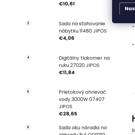
€10,61
Nas
Sada na sťahovanie
nábytku 11480 JIPOS
€4,06
Digitálny tlakomer na
ruku 27020 JIPOS
€11,84
Prietokový ohrievač
vody 3000W 07407
JIPOS
€28,65
Sada aku náradia na
B
záhradu 5v1 OD9210