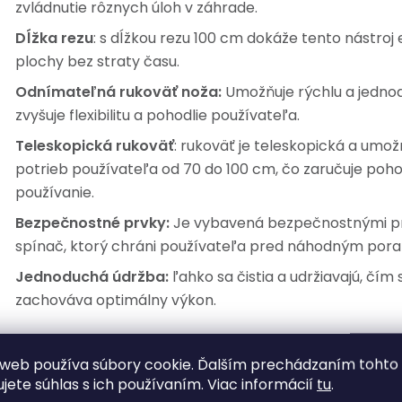
zvládnutie rôznych úloh v záhrade.
Dĺžka rezu
: s dĺžkou rezu 100 cm dokáže tento nástroj 
plochy bez straty času.
Odnímateľná rukoväť noža:
Umožňuje rýchlu a jedno
zvyšuje flexibilitu a pohodlie používateľa.
Teleskopická rukoväť
: rukoväť je teleskopická a umo
potrieb používateľa od 70 do 100 cm, čo zaručuje po
používanie.
Bezpečnostné prvky:
Je vybavená bezpečnostnými pr
spínač, ktorý chráni používateľa pred náhodným por
Jednoduchá údržba:
ľahko sa čistia a udržiavajú, čím 
zachováva optimálny výkon.
lastnosti:
web používa súbory cookie. Ďalším prechádzaním tohto
ujete súhlas s ich používaním. Viac informácií
tu
.