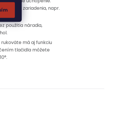
na bezpečné uchopenie.
aktivácie zariadenia, napr.
sím
z použitia náradia,
hol.
rukoväte má aj funkciu
ačením tlačidla môžete
10°.