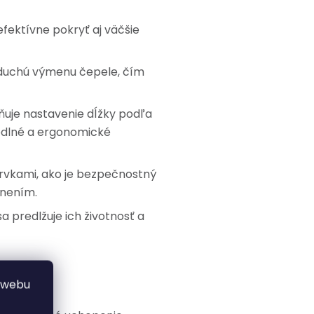
efektívne pokryť aj väčšie
duchú výmenu čepele, čím
žňuje nastavenie dĺžky podľa
hodlné a ergonomické
vkami, ako je bezpečnostný
anením.
sa predlžuje ich životnosť a
 webu