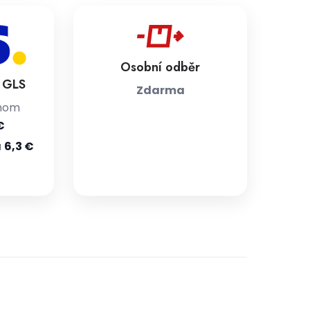
Osobní odběr
a GLS
Zdarma
jnom
€
u
6,3 €