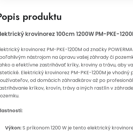
Popis produktu
lektrický krovinorez 100cm 1200W PM-PKE-12
lektrický krovinorez PM-PKE-1200M od značky POWERMA
poľahlivým nástrojom na úpravu vašej záhrady či pozem
ahko a efektívne zastrihávať kríky, kroviny a trávu, aby va
stetické. Elektrický krovinorez PM-PKE-1200M je vhodný p
oužívateľov, od domácich záhradkárov až po profesionálo
astrihávanie kríkov, krovín, trávy a iných rastlín v záhrad
ozemku.
lastnosti:
Výkon:
S príkonom 1200 W je tento elektrický krovino