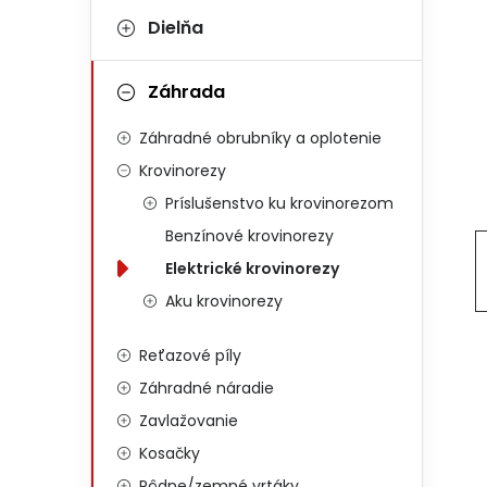
Dielňa
Záhrada
Záhradné obrubníky a oplotenie
Krovinorezy
Príslušenstvo ku krovinorezom
Benzínové krovinorezy
Elektrické krovinorezy
Aku krovinorezy
Reťazové píly
Záhradné náradie
Zavlažovanie
Kosačky
Pôdne/zemné vrtáky