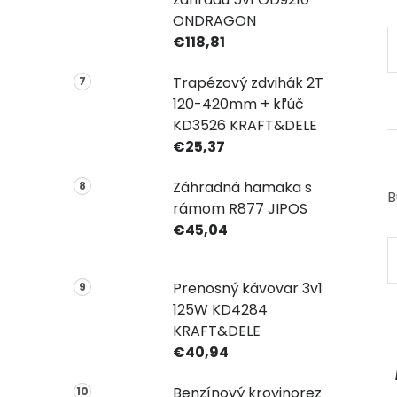
ONDRAGON
€118,81
Trapézový zdvihák 2T
120-420mm + kľúč
KD3526 KRAFT&DELE
€25,37
Záhradná hamaka s
B
rámom R877 JIPOS
€45,04
Prenosný kávovar 3v1
125W KD4284
KRAFT&DELE
€40,94
Benzínový krovinorez