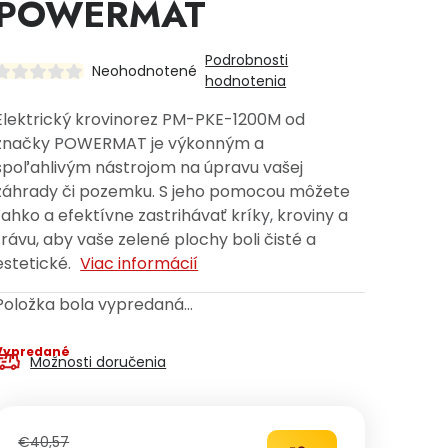
POWERMAT
Podrobnosti
Neohodnotené
hodnotenia
Elektrický krovinorez PM-PKE-1200M od
značky POWERMAT je výkonným a
spoľahlivým nástrojom na úpravu vašej
záhrady či pozemku. S jeho pomocou môžete
ľahko a efektívne zastrihávať kríky, kroviny a
trávu, aby vaše zelené plochy boli čisté a
estetické.
Viac informácií
Položka bola vypredaná…
Vypredané
Možnosti doručenia
€40,57