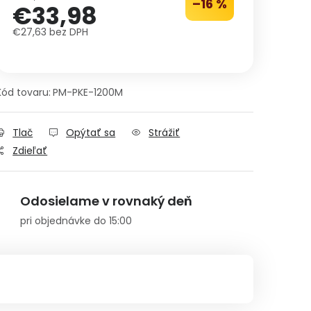
–16 %
€33,98
€27,63 bez DPH
Jednotková cena:
Kód tovaru:
PM-PKE-1200M
Tlač
Opýtať sa
Strážiť
Zdieľať
Odosielame v rovnaký deň
pri objednávke do 15:00