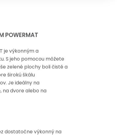
00M POWERMAT
T je výkonným a
ku. S jeho pomocou môžete
še zelené plochy boli čisté a
re širokú škálu
v. Je ideálny na
e, na dvore alebo na
rez dostatočne výkonný na