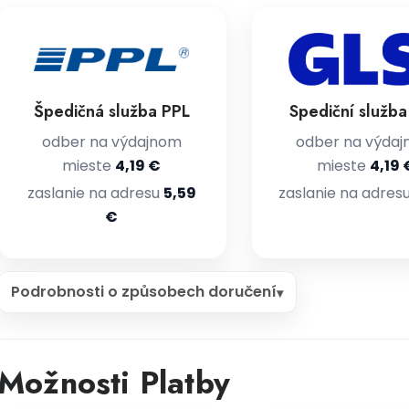
Špedičná služba PPL
Spediční služb
odber na výdajnom
odber na výda
mieste
4,19 €
mieste
4,19 
zaslanie na adresu
5,59
zaslanie na adres
€
Podrobnosti o způsobech doručení
Možnosti Platby