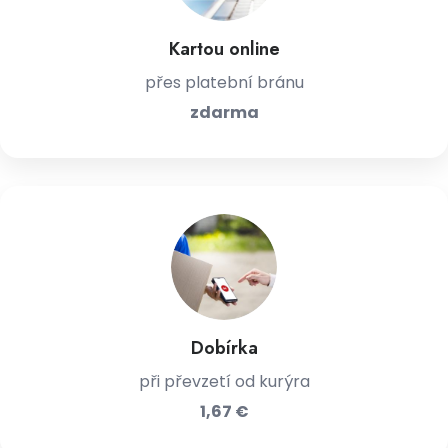
Kartou online
přes platební bránu
zdarma
Dobírka
při převzetí od kurýra
1,67 €