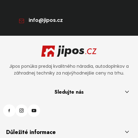
info
@
jipos.cz
Zápätie
Jipos ponúka predaj kvalitného náradia, autodoplnkov a
záhradnej techniky za najvýhodnejšie ceny na trhu.
Sledujte nás
Důležité informace