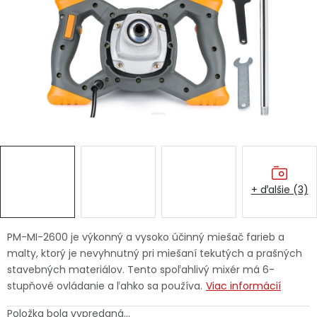
Ochranné pracovné pomôcky
Vianoce
Fotovoltaika
Značky
Dôležité informácie
Servis náradia
Hodnotenie obchodu
Doprava a platba
+ ďalšie (3)
Váš zákaznícky účet
Kontakty
Podpora
Reklamačný formulár
Odstúpenie v lehote 14 dní
PM-MI-2600 je výkonný a vysoko účinný miešač farieb a
Obchodné podmienky
Reklamačný poriadok
malty, ktorý je nevyhnutný pri miešaní tekutých a prašných
Přihlášení
stavebných materiálov. Tento spoľahlivý mixér má 6-
Podmienky ochrany osobných údajov
Registrace
+
stupňové ovládanie a ľahko sa používa.
Viac informácií
Položka bola vypredaná…