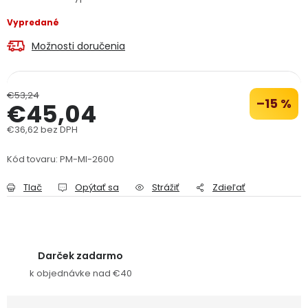
Vypredané
Možnosti doručenia
€53,24
–15 %
€45,04
€36,62 bez DPH
Jednotková cena:
Kód tovaru:
PM-MI-2600
Tlač
Opýtať sa
Strážiť
Zdieľať
Darček zadarmo
k objednávke nad €40