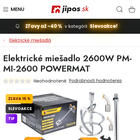
Prejsť na obsah
Hľad
N
Slevoakce
Zľavy až -40 %
Slevoakce!
v kategórii
Elektrické miešadlá
Stavba, dom
Elektrické miešadlo 2600W PM-
Dielňa
MI-2600 POWERMAT
Záhrada
Podrobnosti hodnotenia
Neohodnotené
Príslušenstvo pre automobily
15 %
Vybavenie a hračky pre deti
SLEVOAKCE
TIP
Domácnosť