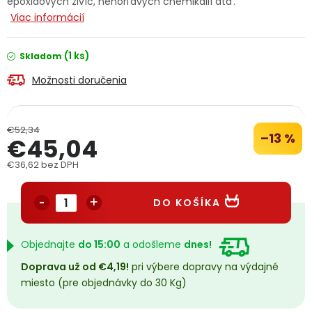
epoxidových živíc, nehorľavých chemikálií atď.
PODPORA
Viac informácií
(1 ks)
Skladom
Reklamačný formulár
Odstúpenie v lehote 14 dní
Možnosti doručenia
Obchodné podmienky
Reklamačný poriadok
Podmienky ochrany osobných údajov
€52,34
–13 %
€45,04
€36,62 bez DPH
+
Přihlášení
Registrace
Jednotková cena:
DO KOŠÍKA
Objednajte
do 15:00
a odošleme
dnes!
Doprava už od €4,19!
pri výbere dopravy na výdajné
miesto (pre objednávky do 30 Kg)