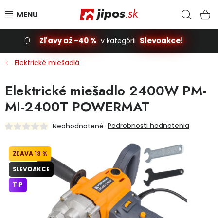
Prejsť na obsah
Hľad
N
Zľavy až -40 %
Slevoakce!
v kategórii
Slevoakce
Elektrické miešadlá
Stavba, dom
Elektrické miešadlo 2400W PM-
MI-2400T POWERMAT
Dielňa
Podrobnosti hodnotenia
Neohodnotené
Záhrada
13 %
Príslušenstvo pre automobily
SLEVOAKCE
Vybavenie a hračky pre deti
TIP
Domácnosť