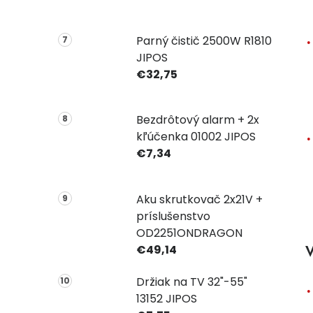
Parný čistič 2500W R1810
JIPOS
€32,75
Bezdrôtový alarm + 2x
kľúčenka 01002 JIPOS
€7,34
Aku skrutkovač 2x21V +
príslušenstvo
OD2251ONDRAGON
V
€49,14
Držiak na TV 32"-55"
13152 JIPOS