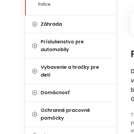
Police
Záhrada
Príslušenstvo pre
automobily
Vybavenie a hračky pre
D
deti
v
Domácnosť
Ochranné pracovné
T
pomôcky
p
u