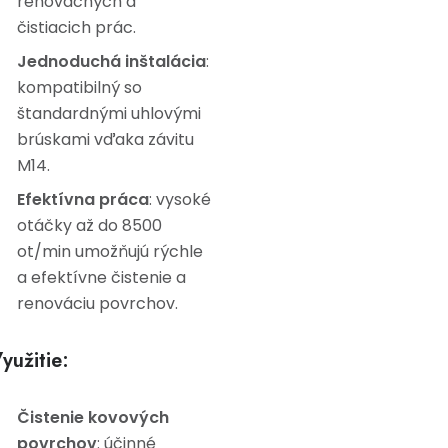
renovačných a
čistiacich prác.
Jednoduchá inštalácia
:
kompatibilný so
štandardnými uhlovými
brúskami vďaka závitu
M14.
Efektívna práca
: vysoké
otáčky až do 8500
ot/min umožňujú rýchle
a efektívne čistenie a
renováciu povrchov.
yužitie:
Čistenie kovových
povrchov
: účinné