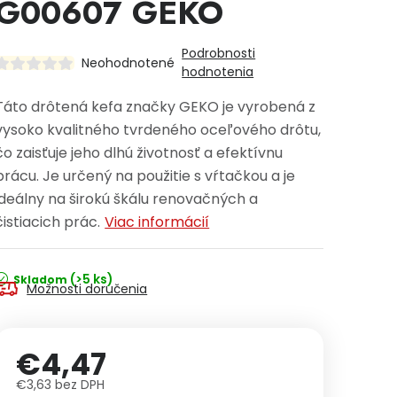
G00607 GEKO
Podrobnosti
Neohodnotené
hodnotenia
Táto drôtená kefa značky GEKO je vyrobená z
vysoko kvalitného tvrdeného oceľového drôtu,
čo zaisťuje jeho dlhú životnosť a efektívnu
prácu. Je určený na použitie s vŕtačkou a je
ideálny na širokú škálu renovačných a
čistiacich prác.
Viac informácií
(>5 ks)
Skladom
Možnosti doručenia
€4,47
€3,63 bez DPH