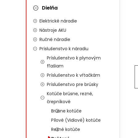
Dielňa
Elektrické náradie
Nástroje AKU
Ručné náradie
Príslušenstvo k náradiu
Príslušenstvo k plynovým
fľašiam
Príslušenstvo k vŕtačkám
Príslušenstvo pre brúsky
Kotúče brúsne, rezné,
črepníkové
Brúsne kotúče
Pílové (Vidiové) kotúče
Rezné kotúče