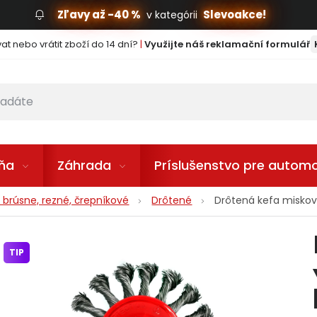
Zľavy až -40 %
Slevoakce!
v kategórii
t nebo vrátit zboží do 14 dní?
|
Využijte náš reklamační formulář
lňa
Záhrada
Príslušenstvo pre automo
 brúsne, rezné, črepníkové
Drôtené
Drôtená kefa miskov
TIP