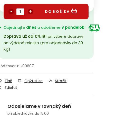
Jednotková cena:
DO KOŠÍKA
Objednajte
dnes
a odošleme
v pondelok!
Doprava už od €4,19!
pri výbere dopravy
na výdajné miesto (pre objednávky do 30
Kg)
Kód tovaru:
G00607
Tlač
Opýtať sa
Strážiť
Zdieľať
Odosielame v rovnaký deň
pri objednávke do 15:00