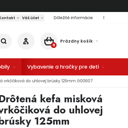
Dôležité informácie
Servis nárad
Kontakt
Váš účet
Prázdny košík
NÁKUPNÝ KOŠÍK
bily
Vybavenie a hračky pre deti
Dom
á vrkôčiková do uhlovej brúsky 125mm G00607
Drôtená kefa misková
vrkôčiková do uhlovej
brúsky 125mm