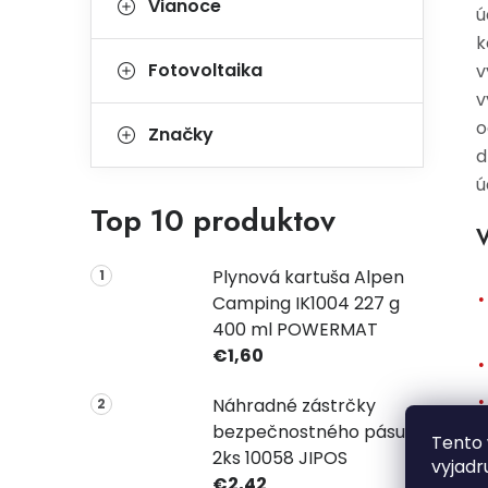
Vianoce
ú
k
Fotovoltaika
v
v
o
Značky
d
ú
Top 10 produktov
V
Plynová kartuša Alpen
Camping IK1004 227 g
400 ml POWERMAT
€1,60
Náhradné zástrčky
bezpečnostného pásu
Tento 
2ks 10058 JIPOS
vyjadr
€2,42