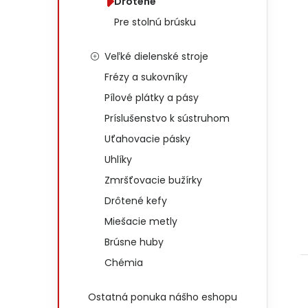
Drôtené
Pre stolnú brúsku
Veľké dielenské stroje
Frézy a sukovníky
Pílové plátky a pásy
Príslušenstvo k sústruhom
Uťahovacie pásky
Uhlíky
Zmršťovacie bužírky
Drôtené kefy
Miešacie metly
Brúsne huby
Chémia
Ostatná ponuka nášho eshopu