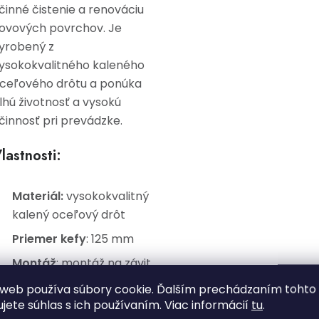
činné čistenie a renováciu
ovových povrchov. Je
yrobený z
ysokokvalitného kaleného
ceľového drôtu a ponúka
lhú životnosť a vysokú
činnosť pri prevádzke.
lastnosti:
Materiál:
vysokokvalitný
kalený oceľový drôt
Priemer kefy
: 125 mm
Montáž
: montáž na závit
M14, kompatibilný so
web používa súbory cookie. Ďalším prechádzaním tohto
štandardnými uhlovými
ujete súhlas s ich používaním. Viac informácií
tu
.
brúskami