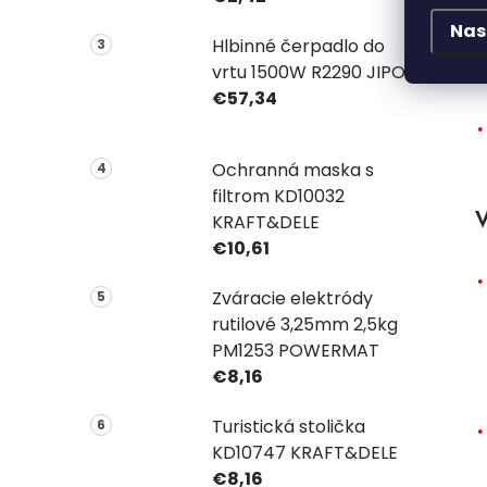
Nas
Hlbinné čerpadlo do
vrtu 1500W R2290 JIPOS
€57,34
Ochranná maska s
filtrom KD10032
V
KRAFT&DELE
€10,61
Zváracie elektródy
rutilové 3,25mm 2,5kg
PM1253 POWERMAT
€8,16
Turistická stolička
KD10747 KRAFT&DELE
€8,16