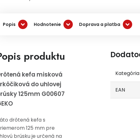
Popis
Hodnotenie
Doprava a platba
Popis produktu
Dodato
Kategória
rôtená kefa misková
rkôčiková do uhlovej
EAN
brúsky 125mm G00607
GEKO
áto drôtená kefa s
riemerom 125 mm pre
hlovú brúsku je určená na