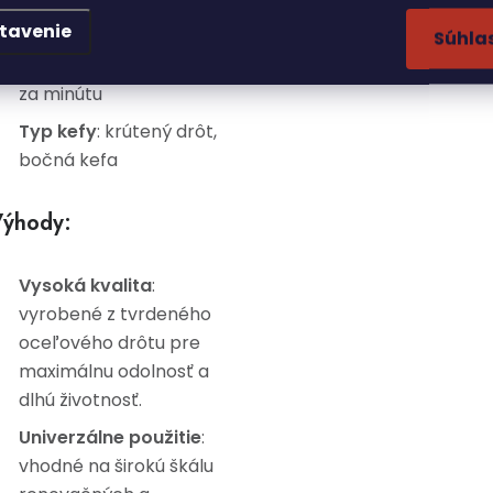
tavenie
Maximálna rýchlosť
Súhla
ot
áčania: 8500 otáčok
za minútu
Typ kefy
: krútený drôt,
bočná kefa
ýhody:
Vysoká kvalita
:
vyrobené z tvrdeného
oceľového drôtu pre
maximálnu odolnosť a
dlhú životnosť.
Univerzálne použitie
:
vhodné na širokú škálu