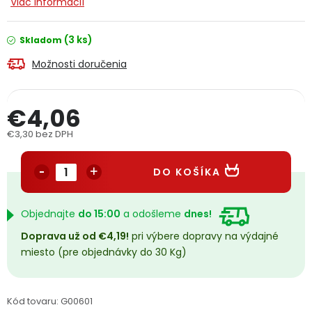
Viac informácií
PODPORA
(3 ks)
Skladom
Reklamačný formulár
Odstúpenie v lehote 14 dní
Možnosti doručenia
Obchodné podmienky
Reklamačný poriadok
€4,06
Podmienky ochrany osobných údajov
€3,30 bez DPH
Jednotková cena:
DO KOŠÍKA
+
Přihlášení
Registrace
Objednajte
do 15:00
a odošleme
dnes!
Doprava už od €4,19!
pri výbere dopravy na výdajné
miesto (pre objednávky do 30 Kg)
Kód tovaru:
G00601