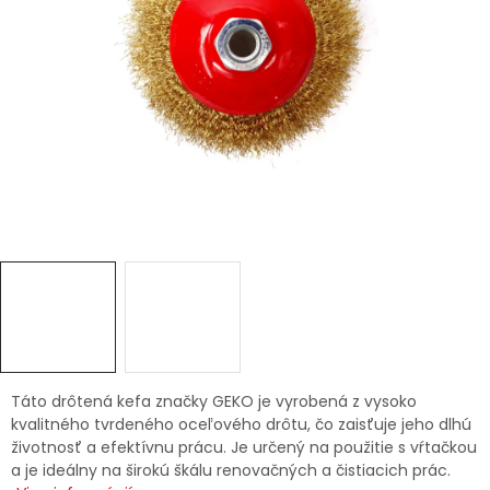
Ochranné pracovné pomôcky
Vianoce
Fotovoltaika
Značky
Servis náradia
Hodnotenie obchodu
Doprava a platba
Váš zákaznícky účet
Táto drôtená kefa značky GEKO je vyrobená z vysoko
kvalitného tvrdeného oceľového drôtu, čo zaisťuje jeho dlhú
životnosť a efektívnu prácu. Je určený na použitie s vŕtačkou
Kontakty
a je ideálny na širokú škálu renovačných a čistiacich prác.