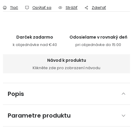
Tlač
Opýtať sa
Strážiť
Zdieľať
Darček zadarmo
Odosielame v rovnaký deň
k objednávke nad €40
pri objednávke do 15:00
Návod k produktu
Klikněte zde pro zobrazení návodu
Popis
Parametre produktu