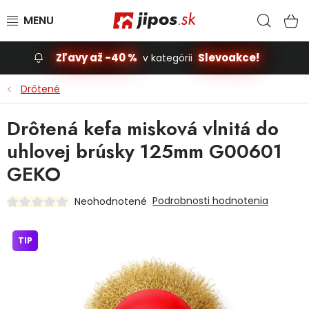
Prejsť na obsah
Hľad
N
Zľavy až -40 %
Slevoakce!
v kategórii
Slevoakce
Drôtené
Stavba, dom
Drôtená kefa misková vlnitá do
uhlovej brúsky 125mm G00601
Dielňa
GEKO
Záhrada
Podrobnosti hodnotenia
Neohodnotené
Príslušenstvo pre automobily
TIP
Vybavenie a hračky pre deti
Domácnosť