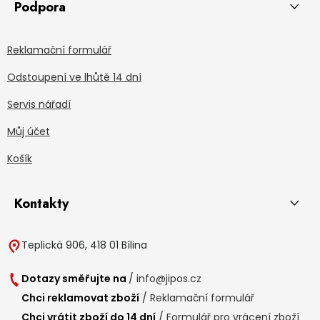
Podpora
Reklamační formulář
Odstoupení ve lhůtě 14 dní
Servis nářadí
Můj účet
Košík
Kontakty
Teplická 906, 418 01 Bílina
Dotazy směřujte na
/
info@jipos.cz
Chci reklamovat zboží
/
Reklamační formulář
Chci vrátit zboží do 14 dní
/
Formulář pro vrácení zboží