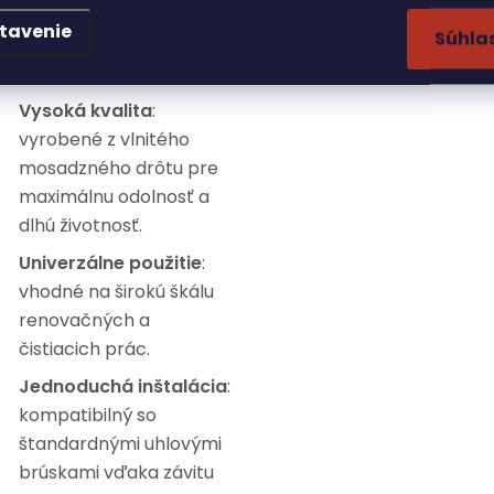
tavenie
Súhla
ýhody:
Vysoká kvalita
:
vyrobené z vlnitého
mosadzného drôtu pre
maximálnu odolnosť a
dlhú životnosť.
Univerzálne použitie
:
vhodné na širokú škálu
renovačných a
čistiacich prác.
Jednoduchá inštalácia
:
kompatibilný so
štandardnými uhlovými
brúskami vďaka závitu