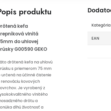
Popis produktu
Dodato
Kategória
rôtená kefa
repníková vlnitá
EAN
5mm do uhlovej
brúsky G00590 GEKO
áto drôtená kefa na uhlovú
rúsku s priemerom 75 mm
e určená na účinné čistenie
 renováciu kovových
ovrchov. Je vyrobený z
ysokokvalitného vlnitého
osadzného drôtu a
onúka dlhú životnosť a