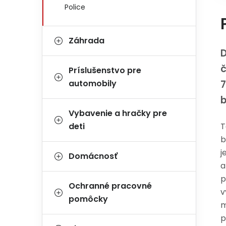
Police
Záhrada
D
č
Príslušenstvo pre
automobily
7
Vybavenie a hračky pre
deti
T
b
j
Domácnosť
a
p
Ochranné pracovné
v
pomôcky
m
p