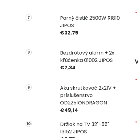
Parný čistič 2500W R1810
JIPOS
€32,75
Bezdrôtový alarm + 2x
kľúčenka 01002 JIPOS
V
€7,34
Aku skrutkovač 2x21V +
príslušenstvo
OD2251ONDRAGON
€49,14
Držiak na TV 32"-55"
13152 JIPOS