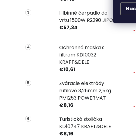
Nas
V
Hlbinné čerpadlo do
vrtu 1500W R2290 JIPOS
€57,34
Ochranná maska s
filtrom KD10032
KRAFT&DELE
€10,61
Zváracie elektródy
rutilové 3,25mm 2,5kg
PM1253 POWERMAT
€8,16
Turistická stolička
KD10747 KRAFT&DELE
€8,16