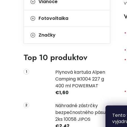
Vianoce
v
V
Fotovoltaika
Značky
Top 10 produktov
Plynová kartuša Alpen
Camping IK1004 227 g
400 ml POWERMAT
€1,60
Náhradné zástrčky
bezpečnostného pásu
Tento 
2ks 10058 JIPOS
vyjadr
€2,42