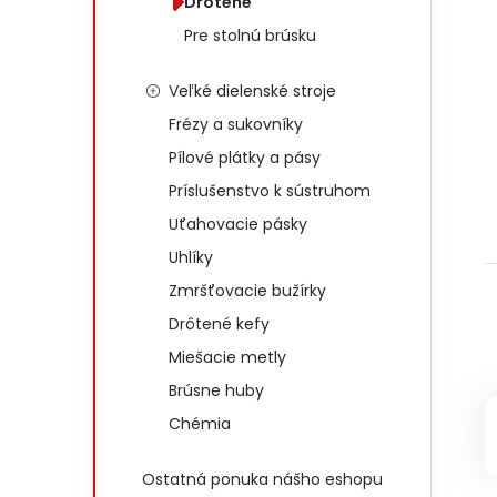
Drôtené
Pre stolnú brúsku
Veľké dielenské stroje
Frézy a sukovníky
Pílové plátky a pásy
Príslušenstvo k sústruhom
Uťahovacie pásky
Uhlíky
Zmršťovacie bužírky
Drôtené kefy
Miešacie metly
Brúsne huby
Chémia
Ostatná ponuka nášho eshopu