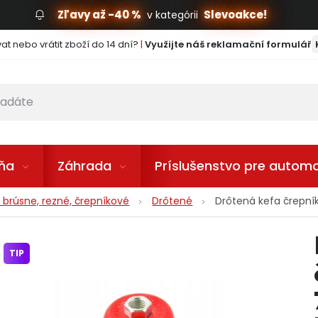
Zľavy až -40 %
Slevoakce!
v kategórii
t nebo vrátit zboží do 14 dní?
|
Využijte náš reklamační formulář
lňa
Záhrada
Príslušenstvo pre automo
 brúsne, rezné, črepníkové
Drôtené
Drôtená kefa črepní
TIP