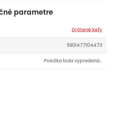
čné parametre
Drôtené kefy
5901477104473
Položka bola vypredaná…