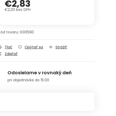
€2,83
€2,30 bez DPH
Jednotková cena:
Kód tovaru:
G00590
Tlač
Opýtať sa
Strážiť
Zdieľať
Odosielame v rovnaký deň
pri objednávke do 15:00