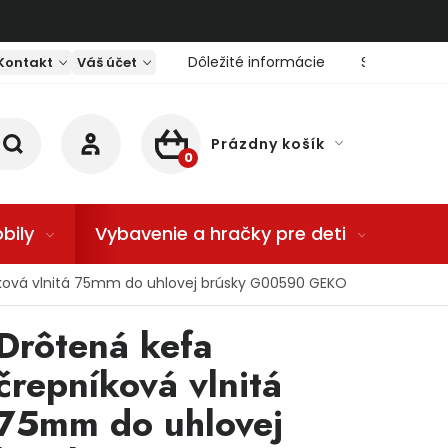
Dôležité informácie
Servis nárad
Kontakt
Váš účet
Prázdny košík
NÁKUPNÝ KOŠÍK
bily
Vybavenie a hračky pre deti
Dom
ková vlnitá 75mm do uhlovej brúsky G00590 GEKO
Drôtená kefa
črepníková vlnitá
75mm do uhlovej