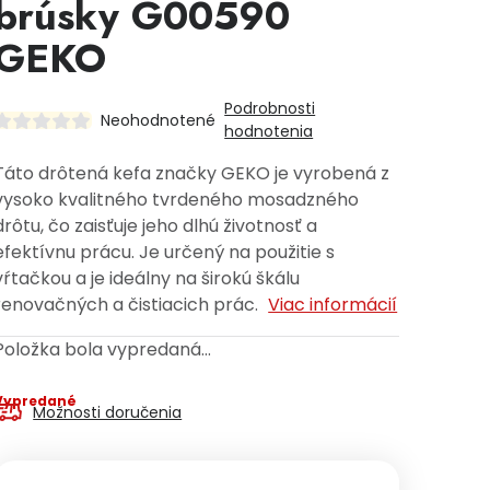
brúsky G00590
GEKO
Podrobnosti
Neohodnotené
hodnotenia
Táto drôtená kefa značky GEKO je vyrobená z
vysoko kvalitného tvrdeného mosadzného
drôtu, čo zaisťuje jeho dlhú životnosť a
efektívnu prácu. Je určený na použitie s
vŕtačkou a je ideálny na širokú škálu
renovačných a čistiacich prác.
Viac informácií
Položka bola vypredaná…
Vypredané
Možnosti doručenia