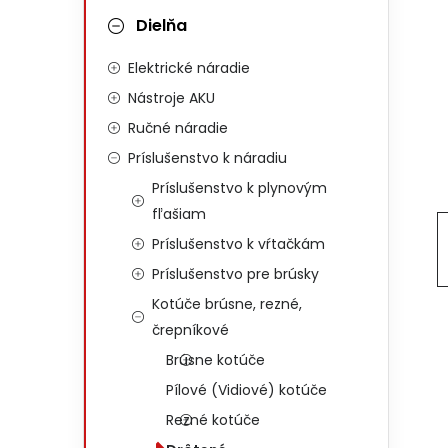
Dielňa
Elektrické náradie
Nástroje AKU
Ručné náradie
Príslušenstvo k náradiu
Príslušenstvo k plynovým
fľašiam
Príslušenstvo k vŕtačkám
Príslušenstvo pre brúsky
Kotúče brúsne, rezné,
črepníkové
Brúsne kotúče
Pílové (Vidiové) kotúče
Rezné kotúče