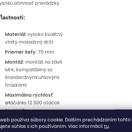
ysokú účinnosť prevádzky.
lastnosti:
Materiál:
vysoko kvalitný
vlnitý mosadzný drôt
Priemer kefy
: 75 mm
Montáž
: montáž na závit
M14, kompatibilný so
štandardnými uhlovými
brúskami
Maximálna rýchlosť
ot
áčania: 12 500 otáčok
za minútu
web používa súbory cookie. Ďalším prechádzaním tohto
Typ kefy
: Bočná kefa,
ujete súhlas s ich používaním. Viac informácií
tu
.
vlnitá