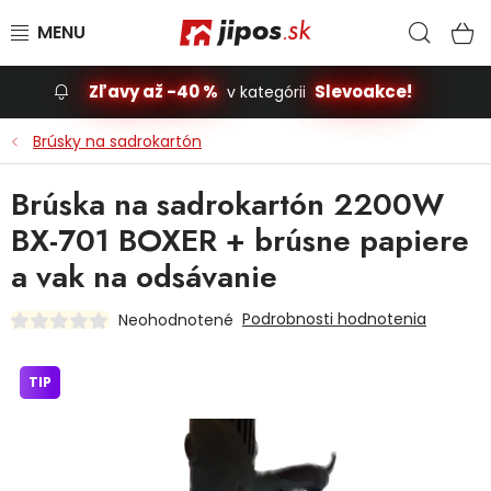
Prejsť na obsah
Hľad
N
Zľavy až -40 %
Slevoakce!
v kategórii
Slevoakce
Brúsky na sadrokartón
Stavba, dom
Brúska na sadrokartón 2200W
BX-701 BOXER + brúsne papiere
Dielňa
a vak na odsávanie
Záhrada
Podrobnosti hodnotenia
Neohodnotené
Príslušenstvo pre automobily
TIP
Vybavenie a hračky pre deti
Domácnosť