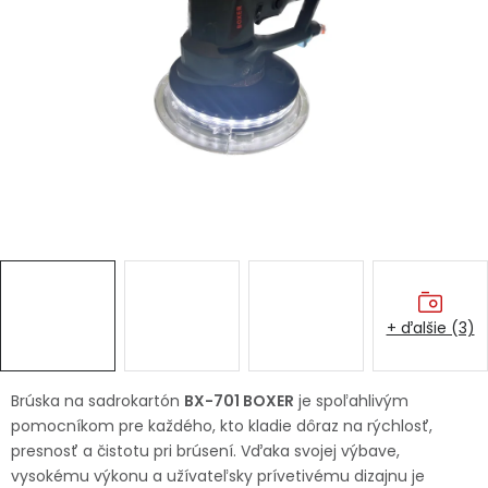
Ochranné pracovné pomôcky
Vianoce
Fotovoltaika
Značky
+ ďalšie (3)
Servis náradia
Hodnotenie obchodu
Doprava a platba
Váš zákaznícky účet
Brúska na sadrokartón
BX-701 BOXER
je spoľahlivým
pomocníkom pre každého, kto kladie dôraz na rýchlosť,
Kontakty
presnosť a čistotu pri brúsení. Vďaka svojej výbave,
vysokému výkonu a užívateľsky prívetivému dizajnu je