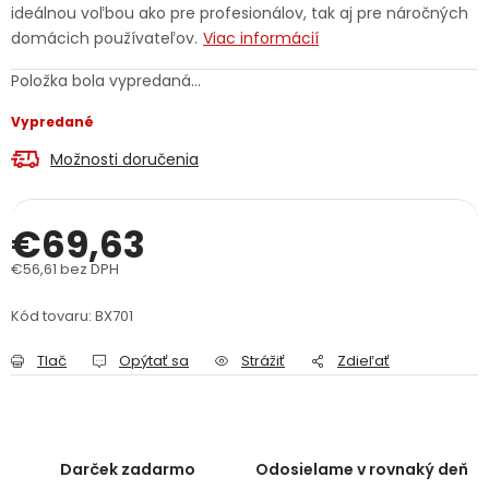
ideálnou voľbou ako pre profesionálov, tak aj pre náročných
PODPORA
domácich používateľov.
Viac informácií
Položka bola vypredaná…
Reklamačný formulár
Odstúpenie v lehote 14 dní
Vypredané
Obchodné podmienky
Reklamačný poriadok
Možnosti doručenia
Podmienky ochrany osobných údajov
€69,63
€56,61 bez DPH
+
Přihlášení
Registrace
Jednotková cena:
Kód tovaru:
BX701
Tlač
Opýtať sa
Strážiť
Zdieľať
Darček zadarmo
Odosielame v rovnaký deň