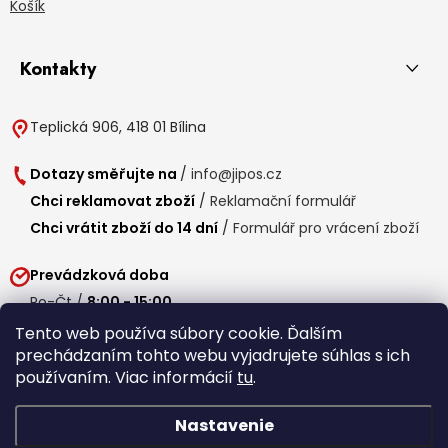
Košík
Kontakty
Teplická 906, 418 01 Bílina
Dotazy směřujte na
/
info@jipos.cz
Chci reklamovat zboží
/
Reklamační formulář
Chci vrátit zboží do 14 dní
/
Formulář pro vrácení zboží
Prevádzková doba
Po-Čt /
8:00 - 15:00
Pá /
7:30 - 14:30
Tento web používa súbory cookie. Ďalším
prechádzaním tohto webu vyjadrujete súhlas s ich
Obedňajšia prestávka /
11:00 - 11:30
používaním. Viac informácií
tu
.
Nastavenie