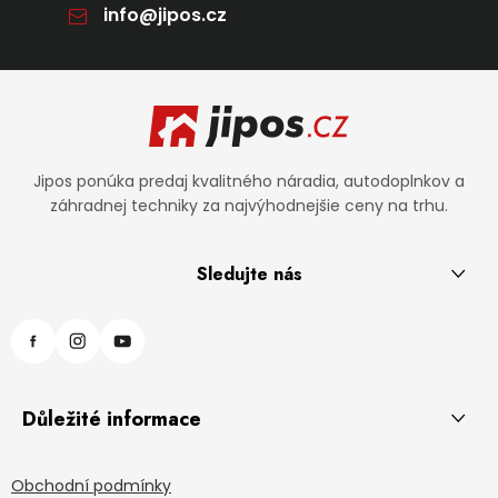
info
@
jipos.cz
Zápätie
Jipos ponúka predaj kvalitného náradia, autodoplnkov a
záhradnej techniky za najvýhodnejšie ceny na trhu.
Sledujte nás
Důležité informace
Obchodní podmínky