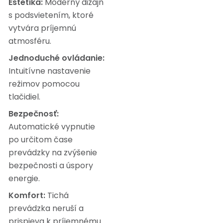
Estetika:
Moderný dizajn
s podsvietením, ktoré
vytvára príjemnú
atmosféru.
Jednoduché ovládanie:
Intuitívne nastavenie
režimov pomocou
tlačidiel.
Bezpečnosť:
Automatické vypnutie
po určitom čase
prevádzky na zvýšenie
bezpečnosti a úspory
energie.
Komfort:
Tichá
prevádzka neruší a
prispieva k príjemnému