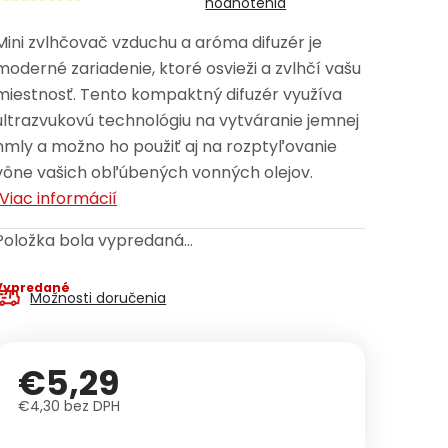
hodnotenia
Mini zvlhčovač vzduchu a aróma difuzér je
moderné zariadenie, ktoré osvieži a zvlhčí vašu
miestnosť. Tento kompaktný difuzér využíva
ultrazvukovú technológiu na vytváranie jemnej
hmly a možno ho použiť aj na rozptyľovanie
vône vašich obľúbených vonných olejov.
Viac informácií
Položka bola vypredaná…
Vypredané
Možnosti doručenia
€5,29
€4,30 bez DPH
Jednotková cena: