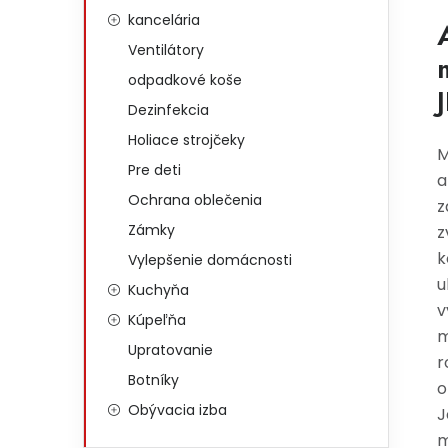
kancelária
Ventilátory
odpadkové koše
Dezinfekcia
Holiace strojčeky
M
Pre deti
a
Ochrana oblečenia
z
Zámky
z
k
Vylepšenie domácnosti
u
Kuchyňa
v
Kúpeľňa
m
Upratovanie
r
Botníky
o
Obývacia izba
J
m