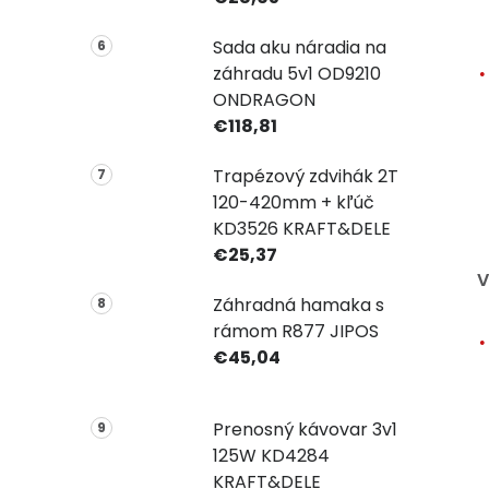
Sada aku náradia na
záhradu 5v1 OD9210
ONDRAGON
€118,81
Trapézový zdvihák 2T
120-420mm + kľúč
KD3526 KRAFT&DELE
€25,37
V
Záhradná hamaka s
rámom R877 JIPOS
€45,04
Prenosný kávovar 3v1
125W KD4284
KRAFT&DELE