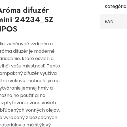
Kategória
Aróma difuzér
mini 24234_SZ
EAN
JIPOS
ini zvlhčovač vzduchu a
róma difuzér je moderné
ariadenie, ktoré osvieži a
vlhčí vašu miestnosť. Tento
ompaktný difuzér využíva
ltrazvukovú technológiu na
ytváranie jemnej hmly a
ožno ho použiť aj na
ozptyľovanie vône vašich
bľúbených vonných olejov.
e vyrobený z bezpečných
ateriálov a má štýlový