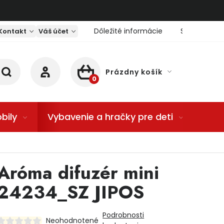
Dôležité informácie
Servis nárad
Kontakt
Váš účet
Prázdny košík
NÁKUPNÝ KOŠÍK
bily
Vybavenie a hračky pre deti
Dom
Aróma difuzér mini
24234_SZ JIPOS
Podrobnosti
Neohodnotené