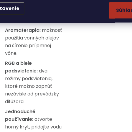
technológia:
Poskytuje
tavenie
Súhla
jemnú hmlu, ktorá
zvlhčuje vzduch.
Aromaterapia:
možnosť
použitia vonných olejov
na šírenie príjemnej
vône.
RGB a biele
podsvietenie:
dva
režimy podsvietenia,
ktoré možno zapnúť
nezávisle od prevádzky
difúzora.
Jednoduché
používanie:
otvorte
horný kryt, pridajte vodu