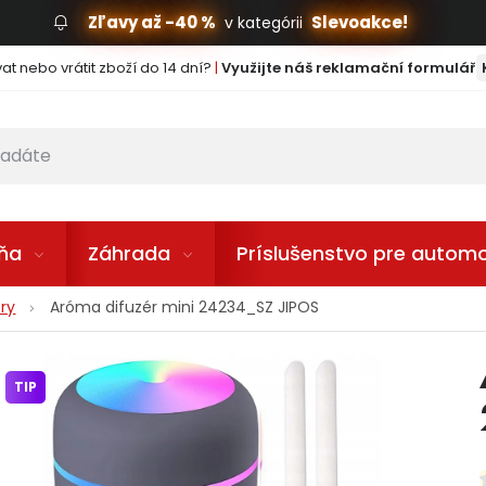
Zľavy až -40 %
Slevoakce!
v kategórii
t nebo vrátit zboží do 14 dní?
|
Využijte náš reklamační formulář
lňa
Záhrada
Príslušenstvo pre automo
ry
Aróma difuzér mini 24234_SZ JIPOS
TIP