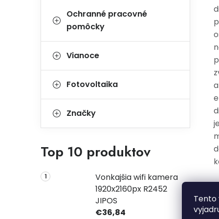
d
Ochranné pracovné
p
pomôcky
o
n
Vianoce
p
z
Fotovoltaika
a
e
d
Značky
j
m
Top 10 produktov
d
k
Vonkajšia wifi kamera
V
1920x2160px R2452
Tento 
JIPOS
vyjadr
€36,84