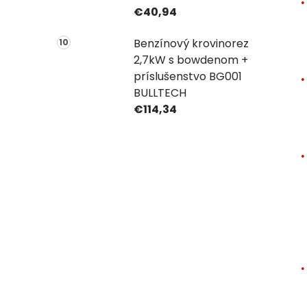
€40,94
Benzínový krovinorez
2,7kW s bowdenom +
príslušenstvo BG001
BULLTECH
€114,34