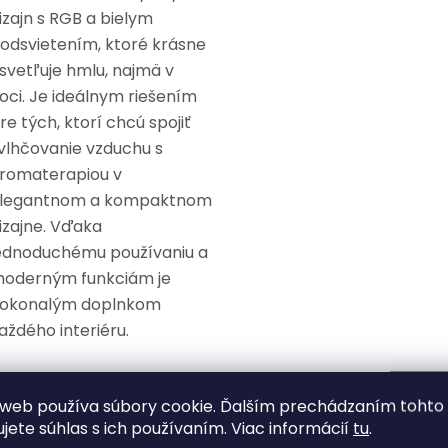
izajn s RGB a bielym
odsvietením, ktoré krásne
svetľuje hmlu, najmä v
oci. Je ideálnym riešením
re tých, ktorí chcú spojiť
vlhčovanie vzduchu s
romaterapiou v
legantnom a kompaktnom
izajne. Vďaka
ednoduchému používaniu a
oderným funkciám je
okonalým doplnkom
aždého interiéru.
lastnosti:
web používa súbory cookie. Ďalším prechádzaním tohto
ujete súhlas s ich používaním. Viac informácií
tu
.
Ultrazvuková