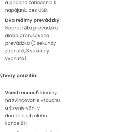
a pripojte zariadenie k
napájaniu cez USB.
Dva režimy prevádzky:
Nepretržitá prevádzka
alebo prerušovaná
prevádzka (3 sekundy
zapnuté, 3 sekundy
vypnuté).
ýhody použitia:
Všestrannosť:
Ideálny
na zvlhčovanie vzduchu
a šírenie vôní v
domácnosti alebo
kancelárii.