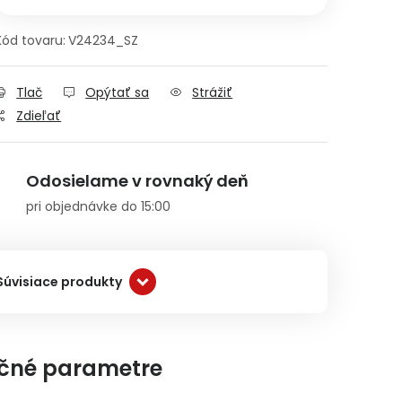
Kód tovaru:
V24234_SZ
Tlač
Opýtať sa
Strážiť
Zdieľať
Odosielame v rovnaký deň
pri objednávke do 15:00
Súvisiace produkty
čné parametre