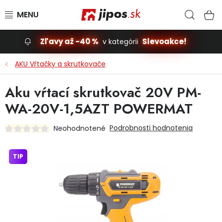
Prejsť na obsah
Hľad
N
Zľavy až -40 %
Slevoakce!
v kategórii
Slevoakce
AKU Vŕtačky a skrutkovače
Stavba, dom
Aku vŕtací skrutkovač 20V PM-
WA-20V-1,5AZT POWERMAT
Dielňa
Podrobnosti hodnotenia
Neohodnotené
Záhrada
TIP
Príslušenstvo pre automobily
Vybavenie a hračky pre deti
Domácnosť