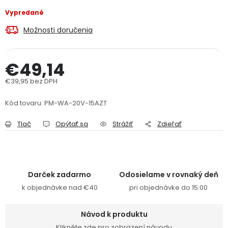
PODPORA
Vypredané
Možnosti doručenia
Reklamačný formulár
Odstúpenie v lehote 14 dní
€49,14
Obchodné podmienky
Reklamačný poriadok
€39,95 bez DPH
Jednotková cena:
Podmienky ochrany osobných údajov
Kód tovaru:
PM-WA-20V-15AZT
Tlač
Opýtať sa
Strážiť
Zdieľať
+
Přihlášení
Registrace
Darček zadarmo
Odosielame v rovnaký deň
k objednávke nad €40
pri objednávke do 15:00
Návod k produktu
Klikněte zde pro zobrazení návodu