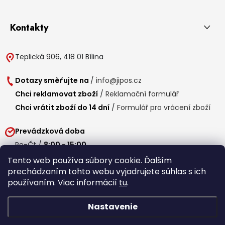
Kontakty
Teplická 906, 418 01 Bílina
Dotazy směřujte na
/
info@jipos.cz
Chci reklamovat zboží
/
Reklamační formulář
Chci vrátit zboží do 14 dní
/
Formulář pro vrácení zboží
Prevádzková doba
Po-Čt /
8:00 - 15:00
Pá /
7:30 - 14:30
Tento web používa súbory cookie. Ďalším
prechádzaním tohto webu vyjadrujete súhlas s ich
Obedňajšia prestávka /
11:00 - 11:30
používaním. Viac informácií
tu
.
Nastavenie
Copyright 2026
Jipos.sk
. Všetky práva vyhradené.
Upraviť nastavenie