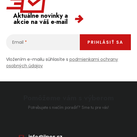
Aktuálne novinky a
akcie na váš e-mail
Email
PRIHLÁSIŤ SA
Vložením e-mailu súhlasíte s
podmienkami ochrany
osobných údajov
Pomôžeme vám s výberom
Potrebujete s niečím poradiť? Sme tu pre vás!
info
@
jipos.cz