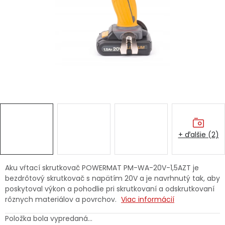
Ochranné pracovné pomôcky
Vianoce
Fotovoltaika
Značky
+ ďalšie (2)
Servis náradia
Hodnotenie obchodu
Aku vŕtací skrutkovač POWERMAT PM-WA-20V-1,5AZT je
bezdrôtový skrutkovač s napätím 20V a je navrhnutý tak, aby
Doprava a platba
Váš zákaznícky účet
poskytoval výkon a pohodlie pri skrutkovaní a odskrutkovaní
rôznych materiálov a povrchov.
Viac informácií
Kontakty
Položka bola vypredaná…