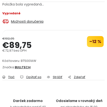
Položka bola vypredaná…
PODPORA
Vypredané
Reklamačný formulár
Odstúpenie v lehote 14 dní
Možnosti doručenia
Obchodné podmienky
Reklamačný poriadok
€102,05
–12 %
€89,75
Podmienky ochrany osobných údajov
€72,97 bez DPH
Jednotková cena:
+
Přihlášení
Registrace
Kód tovaru:
BT5001AW
Značka:
BULLTECH
Tlač
Opýtať sa
Strážiť
Zdieľať
Darček zadarmo
Odosielame v rovnaký deň
k objednávke nad €40
pri objednávke do 15:00