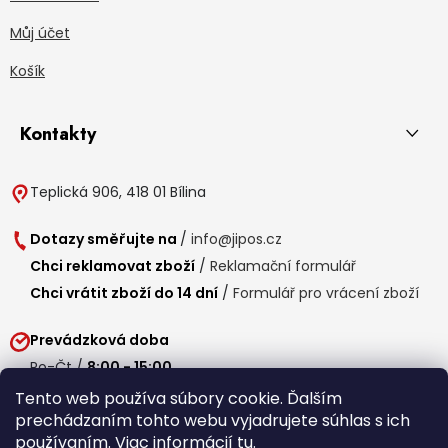
Můj účet
Košík
Kontakty
Teplická 906, 418 01 Bílina
Dotazy směřujte na
/
info@jipos.cz
Chci reklamovat zboží
/
Reklamační formulář
Chci vrátit zboží do 14 dní
/
Formulář pro vrácení zboží
Prevádzková doba
Po-Čt /
8:00 - 15:00
Pá /
7:30 - 14:30
Tento web používa súbory cookie. Ďalším
prechádzaním tohto webu vyjadrujete súhlas s ich
Obedňajšia prestávka /
11:00 - 11:30
používaním. Viac informácií
tu
.