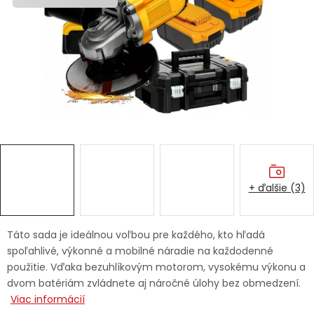
Ochranné pracovné pomôcky
Vianoce
Fotovoltaika
Značky
+ ďalšie (3)
Servis náradia
Hodnotenie obchodu
Táto sada je ideálnou voľbou pre každého, kto hľadá
spoľahlivé, výkonné a mobilné náradie na každodenné
Doprava a platba
Váš zákaznícky účet
použitie. Vďaka bezuhlíkovým motorom, vysokému výkonu a
dvom batériám zvládnete aj náročné úlohy bez obmedzení.
Kontakty
Viac informácií