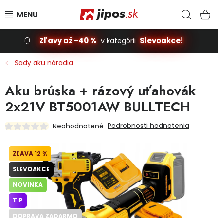
Prejsť na obsah
Hľad
N
Zľavy až -40 %
Slevoakce!
v kategórii
Slevoakce
Sady aku náradia
Stavba, dom
Aku brúska + rázový uťahovák
2x21V BT5001AW BULLTECH
Dielňa
Podrobnosti hodnotenia
Neohodnotené
Záhrada
12 %
Príslušenstvo pre automobily
SLEVOAKCE
Vybavenie a hračky pre deti
NOVINKA
TIP
Domácnosť
DOPRAVA ZADARMO