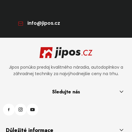
info
@
jipos.cz
Zápätie
Jipos ponúka predaj kvalitného náradia, autodoplnkov a
záhradnej techniky za najvýhodnejšie ceny na trhu.
Sledujte nás
Důležité informace