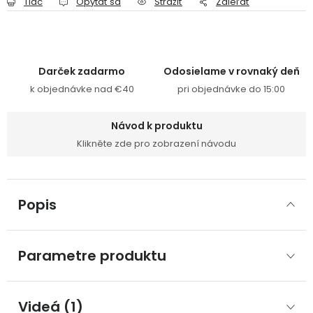
Tlač
Opýtať sa
Strážiť
Zdieľať
Darček zadarmo
Odosielame v rovnaký deň
k objednávke nad €40
pri objednávke do 15:00
Návod k produktu
Klikněte zde pro zobrazení návodu
Popis
Parametre produktu
Videá (1)