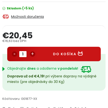
PODPORA
(>5 ks)
Skladom
Možnosti doručenia
Reklamačný formulár
Odstúpenie v lehote 14 dní
Obchodné podmienky
Reklamačný poriadok
€20,45
€16,63 bez DPH
Podmienky ochrany osobných údajov
Jednotková cena:
DO KOŠÍKA
+
Přihlášení
Registrace
Objednajte
dnes
a odošleme
v pondelok!
Doprava už od €4,19!
pri výbere dopravy na výdajné
miesto (pre objednávky do 30 Kg)
Kód tovaru:
G01877-XX