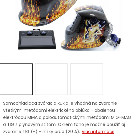
Ochranné pracovné pomôcky
Vianoce
Fotovoltaika
Značky
Servis náradia
Hodnotenie obchodu
Samochladiaca zváracia kukla je vhodná na zváranie
všetkými metódami elektrického oblúka - obalenou
Doprava a platba
Váš zákaznícky účet
elektródou MMA a poloautomatickými metódami MIG-MAG
a TIG s plynovým štítom. Okrem toho je možné použiť aj
Kontakty
zváranie TIG (-) - nízky prúd (20 A).
Viac informácií