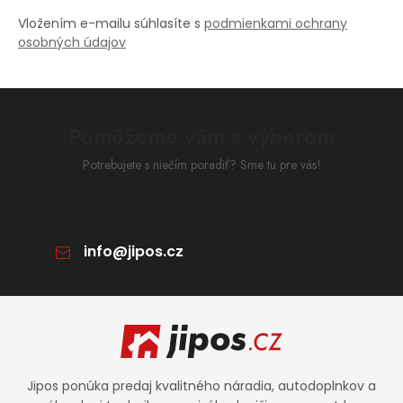
Vložením e-mailu súhlasíte s
podmienkami ochrany
osobných údajov
Pomôžeme vám s výberom
Potrebujete s niečím poradiť? Sme tu pre vás!
info
@
jipos.cz
Zápätie
Jipos ponúka predaj kvalitného náradia, autodoplnkov a