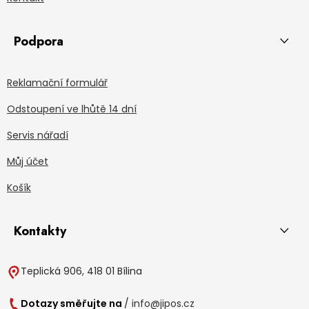
Podpora
Reklamační formulář
Odstoupení ve lhůtě 14 dní
Servis nářadí
Můj účet
Košík
Kontakty
Teplická 906, 418 01 Bílina
Dotazy směřujte na
/
info@jipos.cz