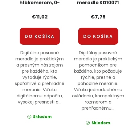
hĺbkomerom, 0-
meradlo KD10071
150mm KRAFT&DELE
KRAFT&amp;DELE
KD10299
€11,02
€7,75
DO KOŠÍKA
DO KOŠÍKA
Digitálne posuvné
Digitálny posuvné
meradlo je praktickým
meradlo je praktickým
a presným nástrojom
pomocníkom pre
pre každého, kto
každého, kto požaduje
vyžaduje rýchle,
rýchle, presné a
spoľahlivé a prehľadné
pohodlné meranie.
meranie. Vďaka
Vďaka jednoduchému
digitálnemu odpočtu,
ovládaniu, kompaktným
vysokej presnosti a...
rozmerom a
prehľadnému...
Skladom
Skladom