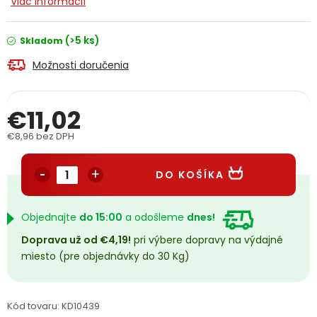
Viac informácií
PODPORA
(>5 ks)
Skladom
Reklamačný formulár
Odstúpenie v lehote 14 dní
Možnosti doručenia
Obchodné podmienky
Reklamačný poriadok
€11,02
Podmienky ochrany osobných údajov
€8,96 bez DPH
Jednotková cena:
DO KOŠÍKA
+
Přihlášení
Registrace
Objednajte
do 15:00
a odošleme
dnes!
Doprava už od €4,19!
pri výbere dopravy na výdajné
miesto (pre objednávky do 30 Kg)
Kód tovaru:
KD10439