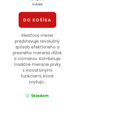
€4,88
DO KOŠÍKA
Kliešťový meter
predstavuje revolučný
spôsob efektívneho a
presného merania dĺžok
a rozmerov. Kombinuje
tradičné meracie prvky
s inovatívnymi
funkciami, ktoré
zvyšujú...
Skladom