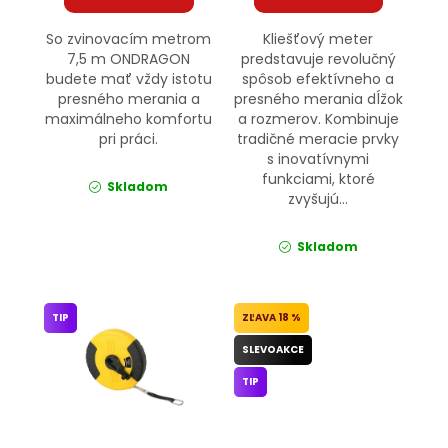
So zvinovacím metrom
Kliešťový meter
7,5 m ONDRAGON
predstavuje revolučný
budete mať vždy istotu
spôsob efektívneho a
presného merania a
presného merania dĺžok
maximálneho komfortu
a rozmerov. Kombinuje
pri práci.
tradičné meracie prvky
s inovatívnymi
funkciami, ktoré
Skladom
zvyšujú...
Skladom
TIP
18 %
SLEVOAKCE
TIP