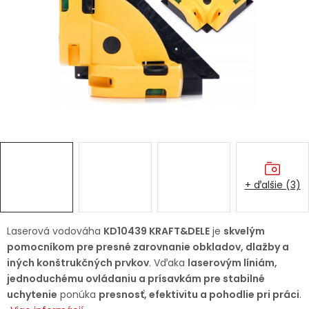
Ochranné pracovné pomôcky
Vianoce
Fotovoltaika
Značky
+ ďalšie (3)
Servis náradia
Hodnotenie obchodu
Laserová vodováha
KD10439 KRAFT&DELE
je
skvelým
pomocníkom pre presné zarovnanie obkladov, dlažby a
Doprava a platba
Váš zákaznícky účet
iných konštrukčných prvkov
. Vďaka
laserovým líniám,
jednoduchému ovládaniu a prísavkám pre stabilné
Kontakty
uchytenie
ponúka
presnosť, efektivitu a pohodlie pri práci
.