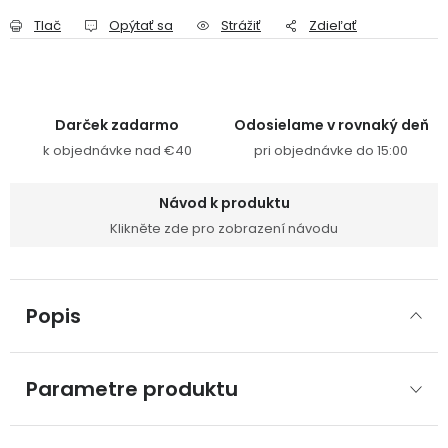
Tlač
Opýtať sa
Strážiť
Zdieľať
Darček zadarmo
Odosielame v rovnaký deň
k objednávke nad €40
pri objednávke do 15:00
Návod k produktu
Klikněte zde pro zobrazení návodu
Popis
Parametre produktu