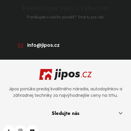
Pomôžeme vám s výberom
Potrebujete s niečím poradiť? Sme tu pre vás!
info
@
jipos.cz
Zápätie
Jipos ponúka predaj kvalitného náradia, autodoplnkov a
záhradnej techniky za najvýhodnejšie ceny na trhu.
Sledujte nás