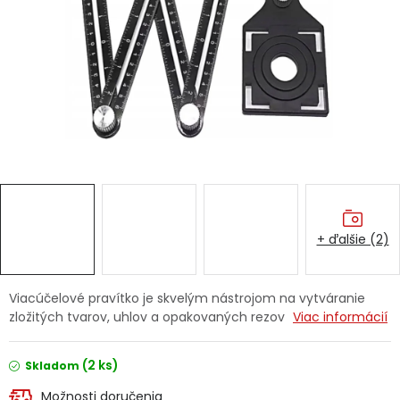
Ochranné pracovné pomôcky
Vianoce
Fotovoltaika
Značky
+ ďalšie (2)
Servis náradia
Hodnotenie obchodu
Viacúčelové pravítko je skvelým nástrojom na vytváranie
zložitých tvarov, uhlov a opakovaných rezov
Viac informácií
Doprava a platba
Váš zákaznícky účet
(2 ks)
Kontakty
Skladom
Možnosti doručenia