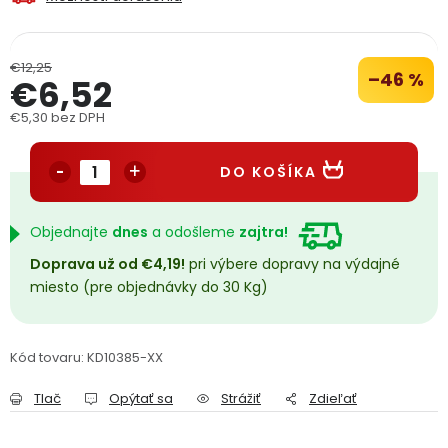
PODPORA
€12,25
–46 %
€6,52
Reklamačný formulár
Odstúpenie v lehote 14 dní
€5,30 bez DPH
Obchodné podmienky
Reklamačný poriadok
Jednotková cena:
DO KOŠÍKA
Podmienky ochrany osobných údajov
Objednajte
dnes
a odošleme
zajtra!
+
Přihlášení
Registrace
Doprava už od €4,19!
pri výbere dopravy na výdajné
miesto (pre objednávky do 30 Kg)
Kód tovaru:
KD10385-XX
Tlač
Opýtať sa
Strážiť
Zdieľať