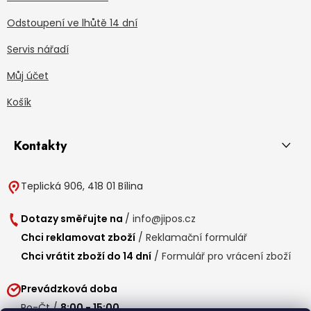
Odstoupení ve lhůtě 14 dní
Servis nářadí
Můj účet
Košík
Kontakty
Teplická 906, 418 01 Bílina
Dotazy směřujte na
/
info@jipos.cz
Chci reklamovat zboží
/
Reklamační formulář
Chci vrátit zboží do 14 dní
/
Formulář pro vrácení zboží
Prevádzková doba
Po-Čt /
8:00 - 15:00