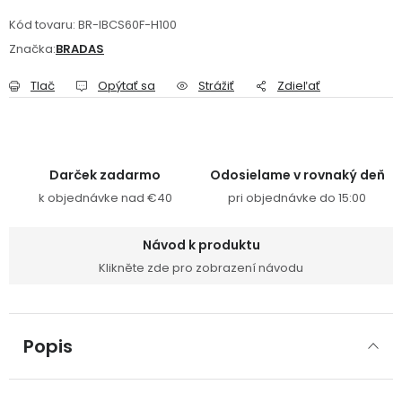
Kód tovaru:
BR-IBCS60F-H100
Značka:
BRADAS
Tlač
Opýtať sa
Strážiť
Zdieľať
Darček zadarmo
Odosielame v rovnaký deň
k objednávke nad €40
pri objednávke do 15:00
Návod k produktu
Klikněte zde pro zobrazení návodu
Popis