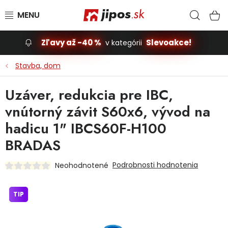
Prejsť na obsah
Hľad
N
Zľavy až -40 %
Slevoakce!
v kategórii
Slevoakce
Stavba, dom
Stavba, dom
Uzáver, redukcia pre IBC,
vnútorný závit S60x6, vývod na
Dielňa
hadicu 1" IBCS60F-H100
Záhrada
BRADAS
Podrobnosti hodnotenia
Neohodnotené
Príslušenstvo pre automobily
Vybavenie a hračky pre deti
TIP
Domácnosť