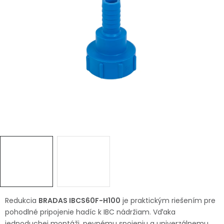
Ochranné pracovné pomôcky
Vianoce
Fotovoltaika
Značky
Servis náradia
Hodnotenie obchodu
Doprava a platba
Váš zákaznícky účet
Redukcia
BRADAS IBCS60F-H100
je praktickým riešením pre
Kontakty
pohodlné pripojenie hadíc k IBC nádržiam. Vďaka
jednoduchej montáži, pevnému spojeniu a univerzálnemu