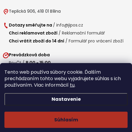
Teplická 906, 418 01 Bílina
Dotazy směřujte na
/
info@jipos.cz
Chci reklamovat zboží
/
Reklamační formulář
Chci vrátit zboží do 14 dní
/
Formulář pro vrácení zboží
Prevádzková doba
Po-Čt /
8:00 - 15:00
Pá /
7:30 - 14:30
Tento web používa súbory cookie. Ďalším
prechádzaním tohto webu vyjadrujete súhlas s ich
Obedňajšia prestávka /
11:00 - 11:30
používaním. Viac informácií
tu
.
Nastavenie
Copyright 2026
Jipos.sk
. Všetky práva vyhradené.
Upraviť nastavenie
cookies
Súhlasím
Běží na Shoptet Premium
/
Webdesign mi-ma.cz
/
Webová analytika a reporting khoder.cz