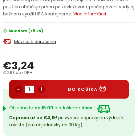
PODPORA
použitiu uľahčuje prácu pri zavlažovaní, prečerpávaní vody aj
bežnom využití IBC kontajnerov.
Viac informácií
Reklamačný formulár
Odstúpenie v lehote 14 dní
(>5 ks)
Skladom
Obchodné podmienky
Reklamačný poriadok
Možnosti doručenia
Podmienky ochrany osobných údajov
€3,24
€2,63 bez DPH
+
Přihlášení
Registrace
Jednotková cena:
DO KOŠÍKA
Objednajte
do 15:00
a odošleme
dnes!
Doprava už od €4,19!
pri výbere dopravy na výdajné
miesto (pre objednávky do 30 Kg)