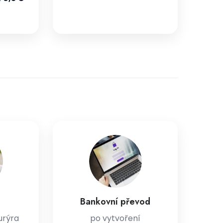
Bankovní převod
urýra
po vytvoření