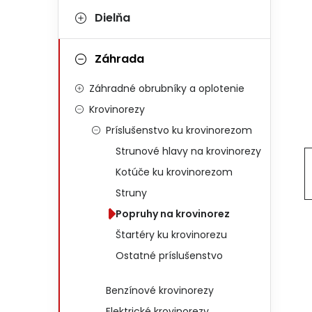
Dielňa
Záhrada
Záhradné obrubníky a oplotenie
Krovinorezy
Príslušenstvo ku krovinorezom
Strunové hlavy na krovinorezy
Kotúče ku krovinorezom
Struny
Popruhy na krovinorez
Štartéry ku krovinorezu
Ostatné príslušenstvo
Benzínové krovinorezy
Elektrické krovinorezy