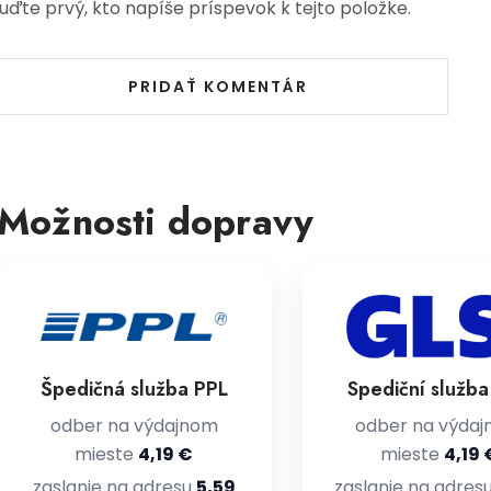
uďte prvý, kto napíše príspevok k tejto položke.
PRIDAŤ KOMENTÁR
Možnosti dopravy
Špedičná služba PPL
Spediční služb
odber na výdajnom
odber na výda
mieste
4,19 €
mieste
4,19 
zaslanie na adresu
5,59
zaslanie na adres