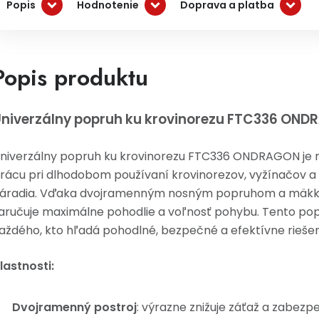
Popis
Hodnotenie
Doprava a platba
Popis produktu
niverzálny popruh ku krovinorezu FTC336 ON
niverzálny popruh ku krovinorezu FTC336 ONDRAGON je na
rácu pri dlhodobom používaní krovinorezov, vyžínačov
áradia. Vďaka dvojramenným nosným popruhom a mä
aručuje maximálne pohodlie a voľnosť pohybu. Tento pop
aždého, kto hľadá pohodlné, bezpečné a efektívne riešen
lastnosti:
Dvojramenný postroj
: výrazne znižuje záťaž a zabezp