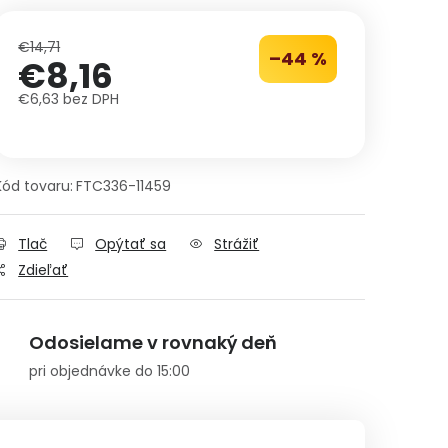
€14,71
–44 %
€8,16
€6,63 bez DPH
Jednotková cena:
Kód tovaru:
FTC336-11459
Tlač
Opýtať sa
Strážiť
Zdieľať
Odosielame v rovnaký deň
pri objednávke do 15:00