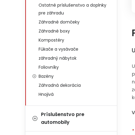
Ostatné príslušenstvo a doplnky
pre záhradu
Záhradné domčeky
Záhradné boxy
Kompostéry
Fúkače a vysávače
U
záhradný nábytok
U
Foliovníky
p
Bazény
n
Záhradná dekorácia
z
Hnojivá
k
V
Príslušenstvo pre
automobily