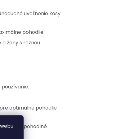
dnoduché uvoľnenie kosy
aximálne pohodlie.
 a ženy s rôznou
používanie.
pre optimálne pohodlie
 webu
stabilné a pohodlné