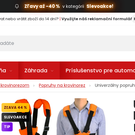
Zľavy až -40 %
Slevoakce!
v kategórii
t nebo vrátit zboží do 14 dní?
|
Využijte náš reklamační formulář
lňa
Záhrada
Príslušenstvo pre automo
u krovinorezom
Popruhy na krovinorez
Univerzálny popru
44 %
SLEVOAKCE
TIP