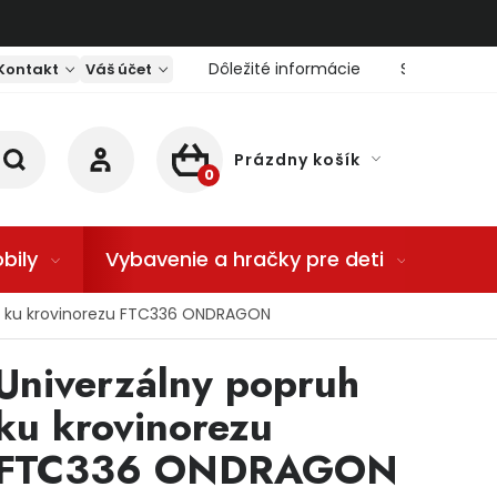
Dôležité informácie
Servis nárad
Kontakt
Váš účet
Prázdny košík
NÁKUPNÝ KOŠÍK
bily
Vybavenie a hračky pre deti
Dom
h ku krovinorezu FTC336 ONDRAGON
Univerzálny popruh
ku krovinorezu
FTC336 ONDRAGON