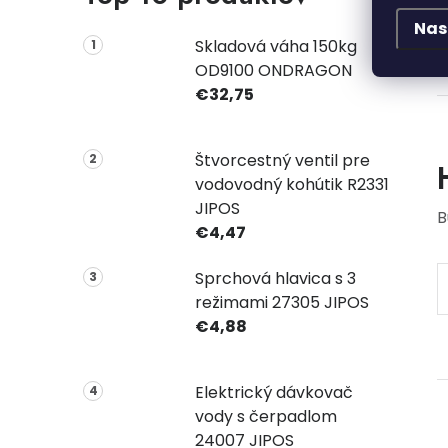
Nas
Skladová váha 150kg
OD9100 ONDRAGON
€32,75
Štvorcestný ventil pre
vodovodný kohútik R2331
JIPOS
B
€4,47
Sprchová hlavica s 3
režimami 27305 JIPOS
€4,88
Elektrický dávkovač
vody s čerpadlom
24007 JIPOS