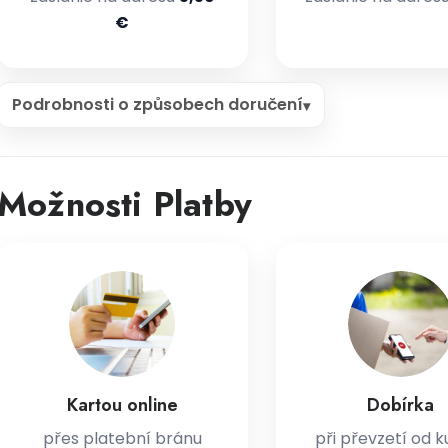
€
Podrobnosti o způsobech doručení
Možnosti Platby
Kartou online
Dobírka
přes platební bránu
při převzetí od k