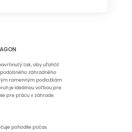
DRAGON
vrhnutý tak, aby uľahčil
 a podobného záhradného
kkým ramenným podložkám
ruh je ideálnou voľbou pre
ie pre prácu v záhrade.
ečuje pohodlie počas