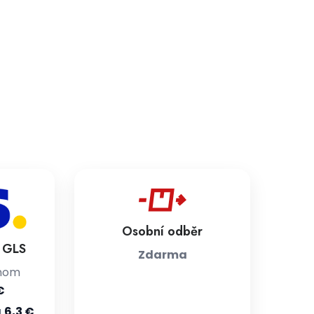
Osobní odběr
a GLS
Zdarma
jnom
€
u
6,3 €