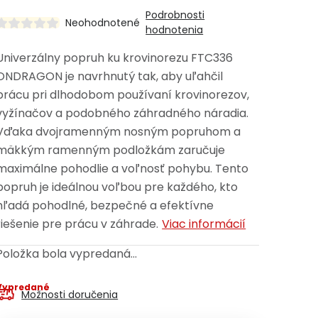
Podrobnosti
Neohodnotené
hodnotenia
Univerzálny popruh ku krovinorezu FTC336
ONDRAGON je navrhnutý tak, aby uľahčil
prácu pri dlhodobom používaní krovinorezov,
vyžínačov a podobného záhradného náradia.
Vďaka dvojramenným nosným popruhom a
mäkkým ramenným podložkám zaručuje
maximálne pohodlie a voľnosť pohybu. Tento
popruh je ideálnou voľbou pre každého, kto
hľadá pohodlné, bezpečné a efektívne
riešenie pre prácu v záhrade.
Viac informácií
Položka bola vypredaná…
Vypredané
Možnosti doručenia