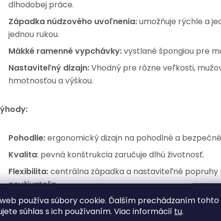
dlhodobej práce.
Západka núdzového uvoľnenia:
umožňuje rýchle a je
jednou rukou.
Mäkké ramenné vypchávky:
vystlané špongiou pre m
Nastaviteľný dizajn:
Vhodný pre rôzne veľkosti, mužov
hmotnosťou a výškou.
ýhody:
Pohodlie:
ergonomický dizajn na pohodlné a bezpečné 
Kvalita
: pevná konštrukcia zaručuje dlhú životnosť.
Flexibilita:
centrálna západka a nastaviteľné popruhy 
používateľa.
web používa súbory cookie. Ďalším prechádzaním tohto
Všestrannosť:
Hodí sa na každý krovinorez a zaručuje 
ujete súhlas s ich používaním. Viac informácií
tu
.
používanie.