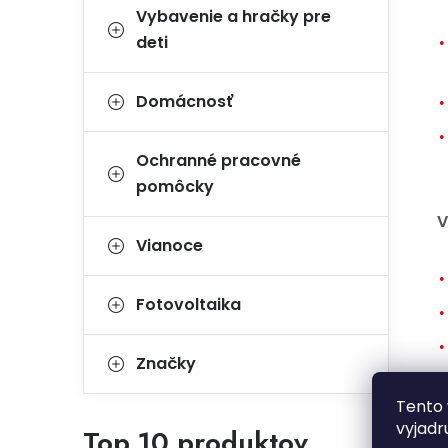
Vybavenie a hračky pre
deti
Domácnosť
Ochranné pracovné
pomôcky
V
Vianoce
Fotovoltaika
Značky
Tento 
vyjadr
Top 10 produktov