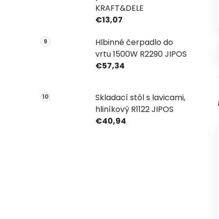
KRAFT&DELE
€13,07
Hlbinné čerpadlo do
vrtu 1500W R2290 JIPOS
€57,34
Skladací stôl s lavicami,
hliníkový R1122 JIPOS
€40,94