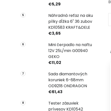
B
€5,29
Náhradná reťaz na aku
pílky dĺžka 6" 36 zubov
KD10583 KRAFT&DELE
€3,65
Mini čerpadlo na naftu
12V 25L/min G00940
GEKO
€11,02
Sada diamantových
koruniek 6-68mm
OD9218 ONDRAGON
€61,43
Tester zásuviek
prívesov KD10542