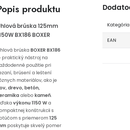
Popis produktu
Dodato
Kategória
Uhlová brúska 125mm
150W BX186 BOXER
EAN
hlová brúska
BOXER BX186
e praktický nástroj na
aždodenné použitie pri
ezaní, brúsení a leštení
ôznych materiálov, ako je
ov, drevo, betón,
eramika
alebo
kameň
.
Vďaka
výkonu 1150 W
a
ompaktnej konštrukcii s
otúčom s priemerom
125
mm
poskytuje skvelý pomer