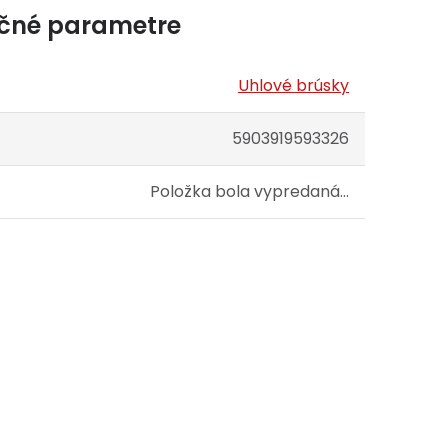
čné parametre
Uhlové brúsky
5903919593326
Položka bola vypredaná…