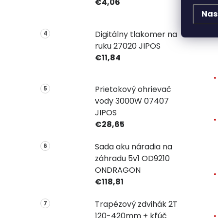
€4,06
Nas
Digitálny tlakomer na
ruku 27020 JIPOS
€11,84
Prietokový ohrievač
vody 3000W 07407
JIPOS
€28,65
Sada aku náradia na
záhradu 5v1 OD9210
ONDRAGON
€118,81
Trapézový zdvihák 2T
120-420mm + kľúč