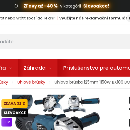
Zľavy až -40 %
Slevoakce!
v kategórii
t nebo vrátit zboží do 14 dní?
|
Využijte náš reklamační formulář
lňa
Záhrada
Príslušenstvo pre automo
rúsky
Uhlové brúsky
Uhlová brúska 125mm 1150W BX186 B
32 %
SLEVOAKCE
TIP