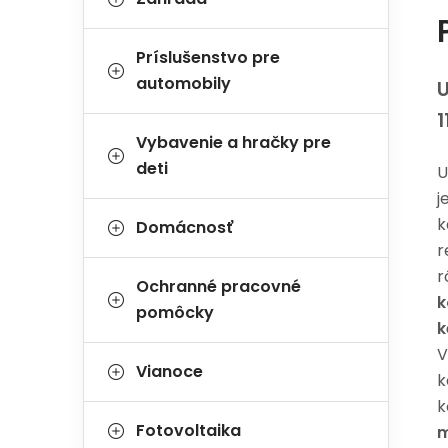
Príslušenstvo pre
automobily
1
Vybavenie a hračky pre
deti
U
j
k
Domácnosť
r
r
Ochranné pracovné
k
pomôcky
k
Vianoce
k
k
Fotovoltaika