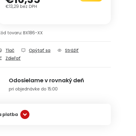
€13,29 bez DPH
Jednotková cena:
Kód tovaru:
BX186-XX
Tlač
Opýtať sa
Strážiť
Zdieľať
Odosielame v rovnaký deň
pri objednávke do 15:00
a platba