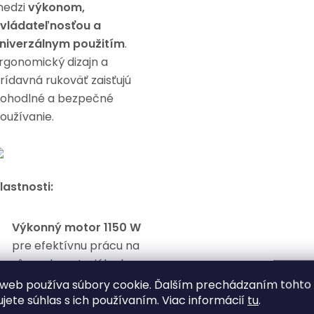
edzi
výkonom,
vládateľnosťou a
niverzálnym použitím
.
rgonomický dizajn a
rídavná rukoväť zaisťujú
ohodlné a bezpečné
oužívanie.
lastnosti:
Výkonný motor 1150 W
pre efektívnu prácu na
rôznych materiáloch
web používa súbory cookie. Ďalším prechádzaním tohto
Otáčky 10 000 ot./min
ujete súhlas s ich používaním. Viac informácií
tu
.
pre rýchly a presný rez