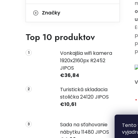
m
o
Značky
u
E
Top 10 produktov
p
p
p
Vonkajšia wifi kamera
1920x2160px R2452
JIPOS
€36,84
V
Turistická skladacia
stolička 24120 JIPOS
€10,61
Sada na sťahovanie
Tento 
vyjadr
nábytku 11480 JIPOS