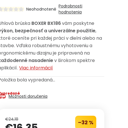
Podrobnosti
Neohodnotené
hodnotenia
Uhlová brúska
BOXER BX186
vám poskytne
výkon, bezpečnosť a univerzálne použitie
,
ktoré oceníte pri každej práci v dielni alebo na
stavbe. Vďaka robustnému vyhotoveniu a
ergonomickému dizajnu je pripravená na
každodenné nasadenie
v širokom spektre
aplikácií.
Viac informácií
Položka bola vypredaná…
Vypredané
Možnosti doručenia
€24,18
–32 %
€16,35