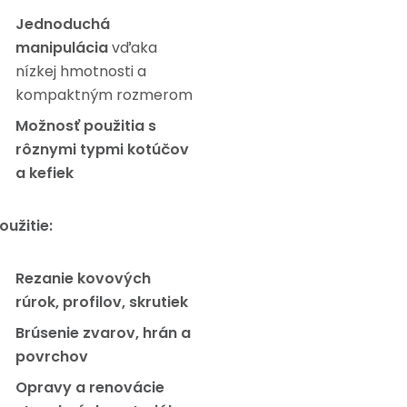
Jednoduchá
manipulácia
vďaka
nízkej hmotnosti a
kompaktným rozmerom
Možnosť použitia s
rôznymi typmi kotúčov
a kefiek
oužitie:
Rezanie kovových
rúrok, profilov, skrutiek
Brúsenie zvarov, hrán a
povrchov
Opravy a renovácie