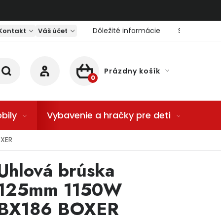
Dôležité informácie
Servis nárad
Kontakt
Váš účet
Prázdny košík
NÁKUPNÝ KOŠÍK
bily
Vybavenie a hračky pre deti
Dom
OXER
Uhlová brúska
125mm 1150W
BX186 BOXER