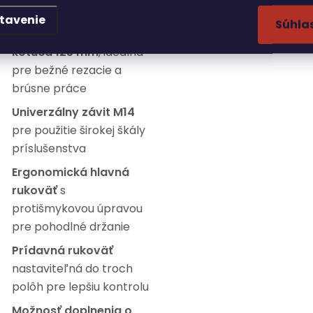
alebo brúsenie
tavenie
Súhla
Kompaktná veľkosť
kotúča 125 mm
, ideálna
pre bežné rezacie a
brúsne práce
Univerzálny závit M14
pre použitie širokej škály
príslušenstva
Ergonomická hlavná
rukoväť
s
protišmykovou úpravou
pre pohodlné držanie
Prídavná rukoväť
nastaviteľná do troch
polôh pre lepšiu kontrolu
Možnosť doplnenia o