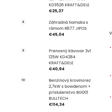
KD3526 KRAFT&DELE
€25,37
Záhradná hamaka s
rámom R877 JIPOS
V
€45,04
Prenosný kávovar 3v1
125W KD4284
KRAFT&DELE
€40,94
Benzínový krovinorez
2,7kW s bowdenom +
príslušenstvo BG001
BULLTECH
€114,34