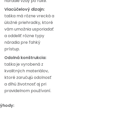
náradie vždy po ruke.
Viacúčelový dizajn:
taška má rôzne vrecká a
úložné priehradky, ktoré
vám umožnia usporiadať
a oddeliť rôzne typy
náradia pre ľahký
prístup.
Odolná konštrukcia:
taška je vyrobená z
kvalitných materiálov,
ktoré zaručujú odolnosť
a dlhú životnosť aj pri
pravidelnom používaní.
ýhody: