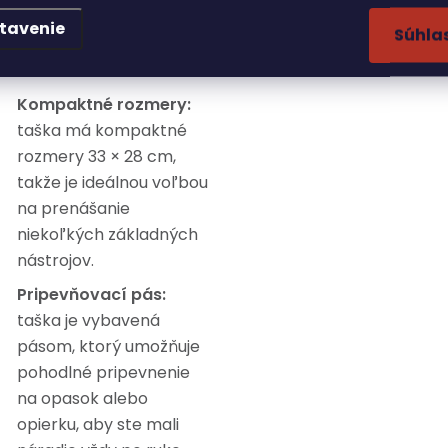
ariadení, ktoré sú určené
tavenie
Súhla
a predaj:
Kompaktné rozmery:
taška má kompaktné
rozmery 33 × 28 cm,
takže je ideálnou voľbou
na prenášanie
niekoľkých základných
nástrojov.
Pripevňovací pás:
taška je vybavená
pásom, ktorý umožňuje
pohodlné pripevnenie
na opasok alebo
opierku, aby ste mali