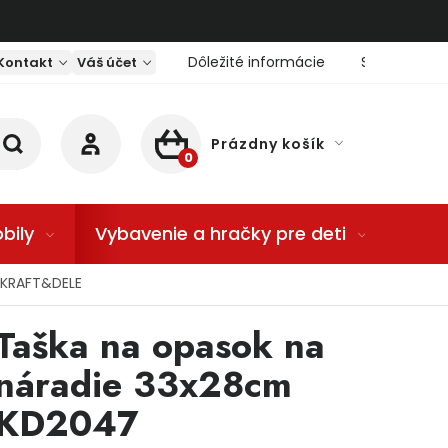
Dôležité informácie
Servis nárad
Kontakt
Váš účet
Prázdny košík
NÁKUPNÝ KOŠÍK
bily
Vybavenie a hračky pre deti
Dom
 KRAFT&DELE
Taška na opasok na
náradie 33x28cm
KD2047