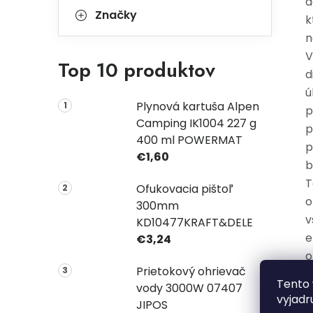
d
Značky
k
n
V
Top 10 produktov
d
ú
Plynová kartuša Alpen
p
Camping IK1004 227 g
p
400 ml POWERMAT
p
€1,60
b
T
Ofukovacia pištoľ
o
300mm
v
KD10477KRAFT&DELE
e
€3,24
o
Prietokový ohrievač
Tento 
vody 3000W 07407
P
vyjadr
JIPOS
t