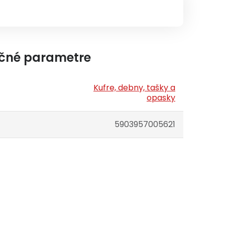
čné parametre
Kufre, debny, tašky a
opasky
5903957005621