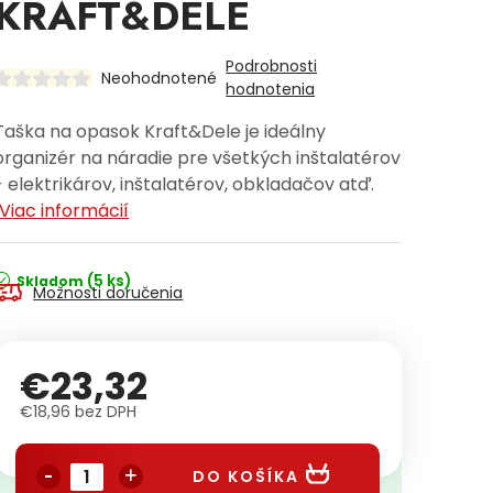
KRAFT&DELE
Podrobnosti
Neohodnotené
hodnotenia
Taška na opasok Kraft&Dele je ideálny
organizér na náradie pre všetkých inštalatérov
- elektrikárov, inštalatérov, obkladačov atď.
Viac informácií
(5 ks)
Skladom
Možnosti doručenia
€23,32
€18,96 bez DPH
Jednotková cena:
DO KOŠÍKA