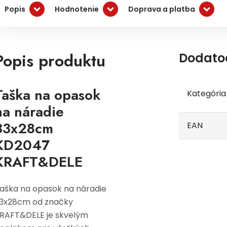
Popis
Hodnotenie
Doprava a platba
Popis produktu
Dodato
Taška na opasok
Kategória
na náradie
33x28cm
EAN
KD2047
KRAFT&DELE
aška na opasok na náradie
3x28cm od značky
RAFT&DELE je skvelým