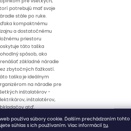
oplnkom pre všetkých,
torí potrebujú mať svoje
áradie stále po ruke.
ďaka kompaktnému
izajnu a dostatočnému
ložnému priestoru
oskytuje táto taška
ohodlný spôsob, ako
renášať základné náradie
ez zbytočných ťažkostí.
áto taška je ideálnym
rganizérom na náradie pre
šetkých inštalatérov -
lektrikárov, inštalatérov,
bkladačov atď.
web používa súbory cookie. Ďalším prechádzaním tohto
opis: V súčasnosti je na
ujete súhlas s ich používaním. Viac informácií
tu
.
rhu viac ako 10 000