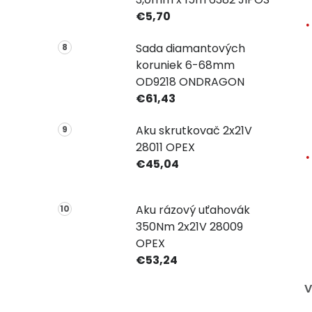
€5,70
Sada diamantových
koruniek 6-68mm
OD9218 ONDRAGON
€61,43
Aku skrutkovač 2x21V
28011 OPEX
€45,04
Aku rázový uťahovák
350Nm 2x21V 28009
OPEX
€53,24
V