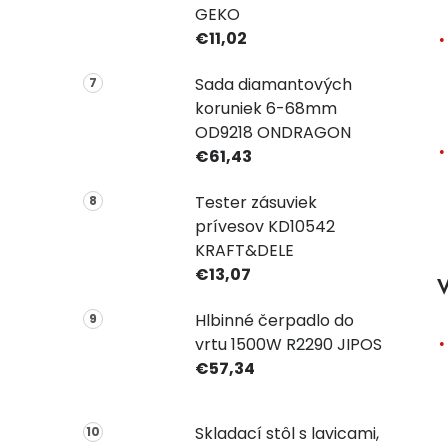
GEKO
€11,02
Sada diamantových
koruniek 6-68mm
OD9218 ONDRAGON
€61,43
Tester zásuviek
prívesov KD10542
KRAFT&DELE
€13,07
V
Hlbinné čerpadlo do
vrtu 1500W R2290 JIPOS
€57,34
Skladací stôl s lavicami,