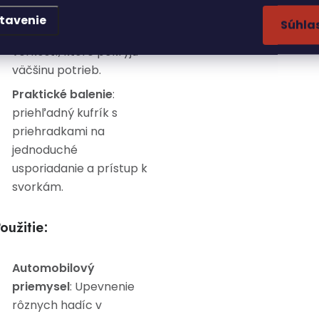
Rôzne veľkosti
: Súprava
tavenie
Súhla
ponúka širokú škálu
veľkostí, ktoré pokryjú
väčšinu potrieb.
Praktické balenie
:
priehľadný kufrík s
priehradkami na
jednoduché
usporiadanie a prístup k
svorkám.
oužitie:
Automobilový
priemysel
: Upevnenie
rôznych hadíc v