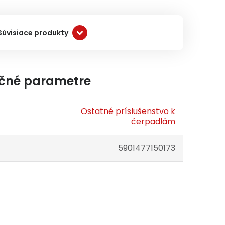
Súvisiace produkty
čné parametre
Ostatné príslušenstvo k
čerpadlám
5901477150173