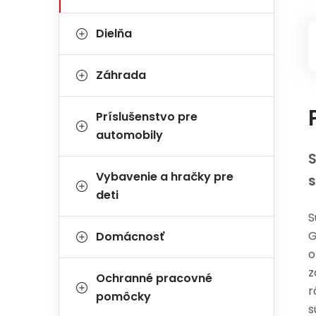
Dielňa
Záhrada
Príslušenstvo pre
automobily
S
Vybavenie a hračky pre
s
deti
S
G
Domácnosť
o
z
Ochranné pracovné
r
pomôcky
s