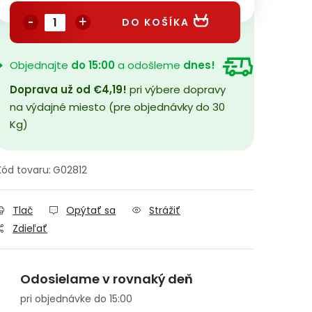
DO KOŠÍKA
Objednajte
do 15:00
a odošleme
dnes!
Doprava už od €4,19!
pri výbere dopravy
na výdajné miesto (pre objednávky do 30
Kg)
Kód tovaru:
G02812
Tlač
Opýtať sa
Strážiť
Zdieľať
Odosielame v rovnaký deň
pri objednávke do 15:00