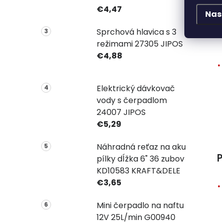
€4,47
Nas
Sprchová hlavica s 3
režimami 27305 JIPOS
€4,88
Elektrický dávkovač
vody s čerpadlom
24007 JIPOS
€5,29
Náhradná reťaz na aku
P
pílky dĺžka 6" 36 zubov
KD10583 KRAFT&DELE
€3,65
Mini čerpadlo na naftu
12V 25L/min G00940