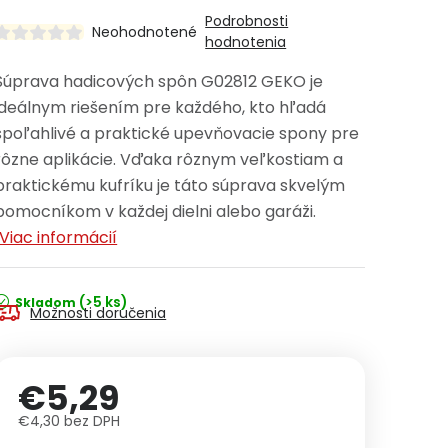
Podrobnosti
Neohodnotené
hodnotenia
Súprava hadicových spôn G02812 GEKO je
ideálnym riešením pre každého, kto hľadá
spoľahlivé a praktické upevňovacie spony pre
rôzne aplikácie. Vďaka rôznym veľkostiam a
praktickému kufríku je táto súprava skvelým
pomocníkom v každej dielni alebo garáži.
Viac informácií
(>5 ks)
Skladom
Možnosti doručenia
€5,29
€4,30 bez DPH
Jednotková cena: