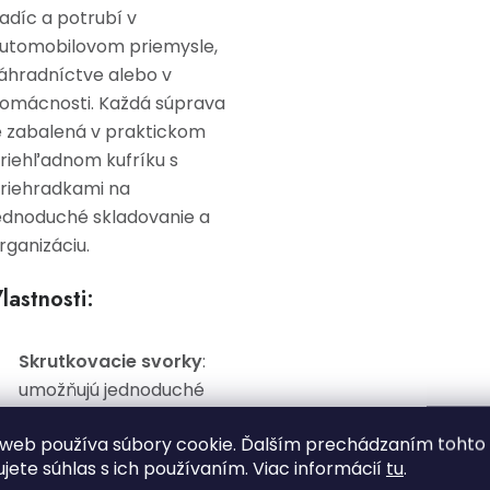
adíc a potrubí v
utomobilovom priemysle,
áhradníctve alebo v
omácnosti. Každá súprava
e zabalená v praktickom
riehľadnom kufríku s
riehradkami na
ednoduché skladovanie a
rganizáciu.
lastnosti:
Skrutkovacie svorky
:
umožňujú jednoduché
uťahovanie a pevné
web používa súbory cookie. Ďalším prechádzaním tohto
upevnenie hadíc a
ujete súhlas s ich používaním. Viac informácií
tu
.
potrubí.