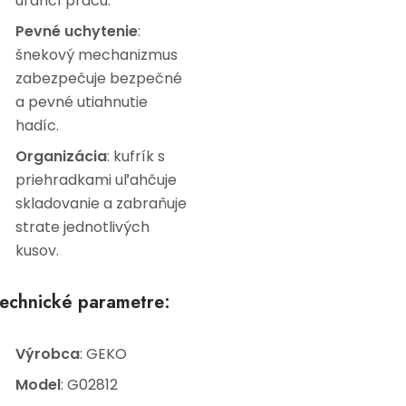
uľahčí prácu.
Pevné uchytenie
:
šnekový mechanizmus
zabezpečuje bezpečné
a pevné utiahnutie
hadíc.
Organizácia
: kufrík s
priehradkami uľahčuje
skladovanie a zabraňuje
strate jednotlivých
kusov.
echnické parametre:
Výrobca
: GEKO
Model
: G02812