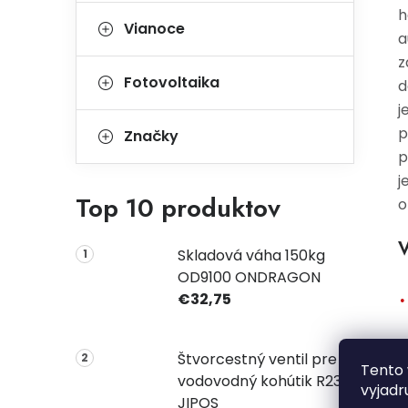
h
Vianoce
a
z
Fotovoltaika
d
j
p
Značky
p
j
Top 10 produktov
o
V
Skladová váha 150kg
OD9100 ONDRAGON
€32,75
Štvorcestný ventil pre
Tento 
vodovodný kohútik R2331
vyjadr
JIPOS