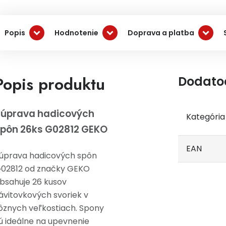
Popis
Hodnotenie
Doprava a platba
Popis produktu
Dodato
úprava hadicových
Kategória
pôn 26ks G02812 GEKO
EAN
úprava hadicových spôn
02812 od značky GEKO
bsahuje 26 kusov
ávitovkových svoriek v
ôznych veľkostiach. Spony
ú ideálne na upevnenie