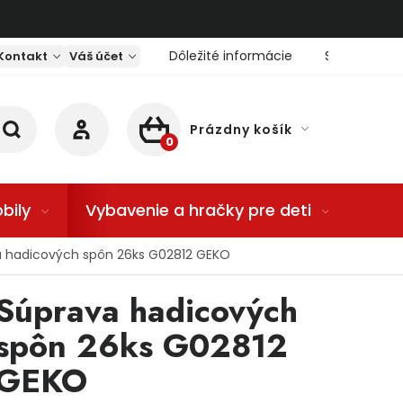
Dôležité informácie
Servis nárad
Kontakt
Váš účet
Prázdny košík
NÁKUPNÝ KOŠÍK
bily
Vybavenie a hračky pre deti
Dom
 hadicových spôn 26ks G02812 GEKO
Súprava hadicových
spôn 26ks G02812
GEKO