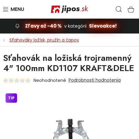
Prejsť na obsah
Hľad
N
Zľavy až -40 %
Slevoakce!
v kategórii
Slevoakce
Sťahováky ložísk, pružín a čapov
Stavba, dom
Sťahovák na ložiská trojramenný
4" 100mm KD1107 KRAFT&DELE
Dielňa
Podrobnosti hodnotenia
Neohodnotené
Záhrada
TIP
Príslušenstvo pre automobily
Vybavenie a hračky pre deti
Domácnosť