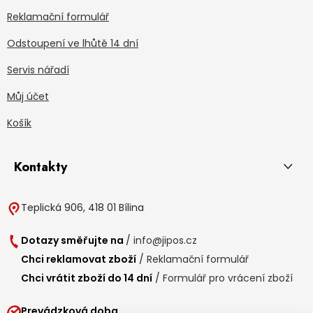
Reklamační formulář
Odstoupení ve lhůtě 14 dní
Servis nářadí
Můj účet
Košík
Kontakty
Teplická 906, 418 01 Bílina
Dotazy směřujte na
/
info@jipos.cz
Chci reklamovat zboží
/
Reklamační formulář
Chci vrátit zboží do 14 dní
/
Formulář pro vrácení zboží
Prevádzková doba