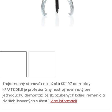
Ochranné pracovné pomôcky
Vianoce
Fotovoltaika
Značky
Servis náradia
Hodnotenie obchodu
Trojramenný sťahovák na ložiská KD1107 od značky
KRAFT&DELE je profesionálny nástroj navrhnutý pre
Doprava a platba
Váš zákaznícky účet
jednoduchú demontáž ložísk, ozubených kolies, remeníc a
ďalších lisovaných súčastí.
Viac informácií
Kontakty