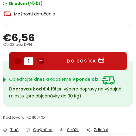
(>5 ks)
Skladom
PODPORA
Možnosti doručenia
Reklamačný formulár
Odstúpenie v lehote 14 dní
€6,56
Obchodné podmienky
Reklamačný poriadok
€5,33 bez DPH
Jednotková cena:
Podmienky ochrany osobných údajov
DO KOŠÍKA
+
Přihlášení
Registrace
Objednajte
dnes
a odošleme
v pondelok!
Doprava už od €4,19!
pri výbere dopravy na výdajné
miesto (pre objednávky do 30 Kg)
Kód tovaru:
KD1107-XX
Tlač
Opýtať sa
Strážiť
Zdieľať