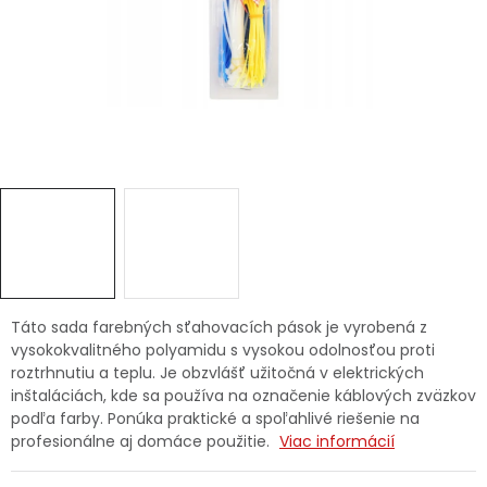
Ochranné pracovné pomôcky
Vianoce
Fotovoltaika
Značky
Táto sada farebných sťahovacích pások je vyrobená z
Servis náradia
Hodnotenie obchodu
vysokokvalitného polyamidu s vysokou odolnosťou proti
roztrhnutiu a teplu. Je obzvlášť užitočná v elektrických
Doprava a platba
Váš zákaznícky účet
inštaláciách, kde sa používa na označenie káblových zväzkov
podľa farby. Ponúka praktické a spoľahlivé riešenie na
profesionálne aj domáce použitie.
Viac informácií
Kontakty