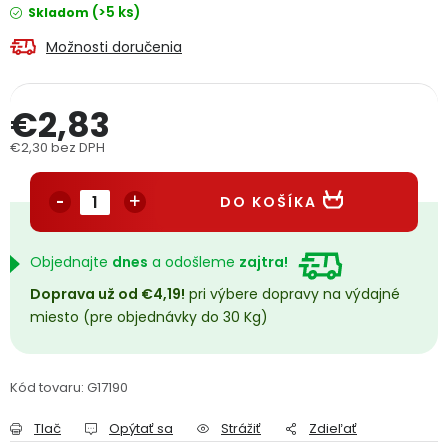
(>5 ks)
Skladom
PODPORA
Možnosti doručenia
Reklamačný formulár
Odstúpenie v lehote 14 dní
€2,83
Obchodné podmienky
Reklamačný poriadok
€2,30 bez DPH
Jednotková cena:
Podmienky ochrany osobných údajov
DO KOŠÍKA
+
Přihlášení
Registrace
Objednajte
dnes
a odošleme
zajtra!
Doprava už od €4,19!
pri výbere dopravy na výdajné
miesto (pre objednávky do 30 Kg)
Kód tovaru:
G17190
Tlač
Opýtať sa
Strážiť
Zdieľať