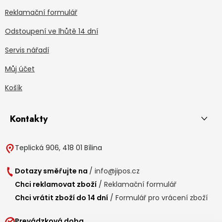
Reklamační formulář
Odstoupení ve lhůtě 14 dní
Servis nářadí
Můj účet
Košík
Kontakty
Teplická 906, 418 01 Bílina
Dotazy směřujte na
/
info@jipos.cz
Chci reklamovat zboží
/
Reklamační formulář
Chci vrátit zboží do 14 dní
/
Formulář pro vrácení zboží
Prevádzková doba