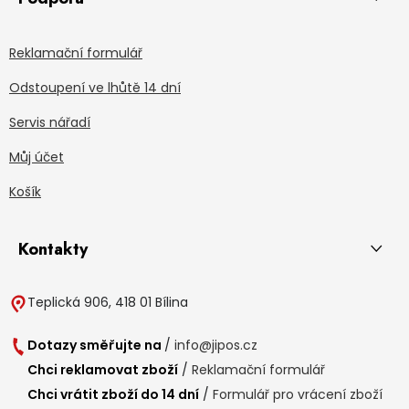
Reklamační formulář
Odstoupení ve lhůtě 14 dní
Servis nářadí
Můj účet
Košík
Kontakty
Teplická 906, 418 01 Bílina
Dotazy směřujte na
/
info@jipos.cz
Chci reklamovat zboží
/
Reklamační formulář
Chci vrátit zboží do 14 dní
/
Formulář pro vrácení zboží