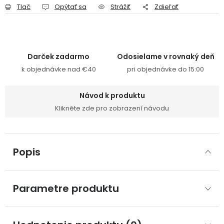
Tlač
Opýtať sa
Strážiť
Zdieľať
Darček zadarmo
Odosielame v rovnaký deň
k objednávke nad €40
pri objednávke do 15:00
Návod k produktu
Klikněte zde pro zobrazení návodu
Popis
Parametre produktu