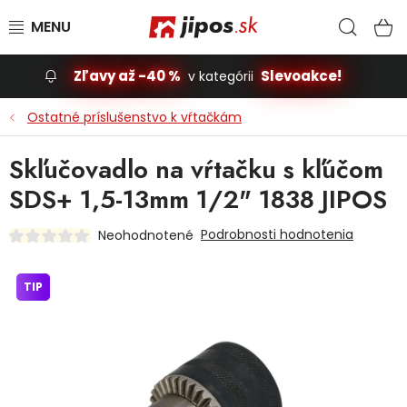
Prejsť na obsah
Hľad
N
Zľavy až -40 %
Slevoakce!
v kategórii
Slevoakce
Ostatné príslušenstvo k vŕtačkám
Stavba, dom
Skľučovadlo na vŕtačku s kľúčom
SDS+ 1,5-13mm 1/2" 1838 JIPOS
Dielňa
Podrobnosti hodnotenia
Neohodnotené
Záhrada
TIP
Príslušenstvo pre automobily
Vybavenie a hračky pre deti
Domácnosť