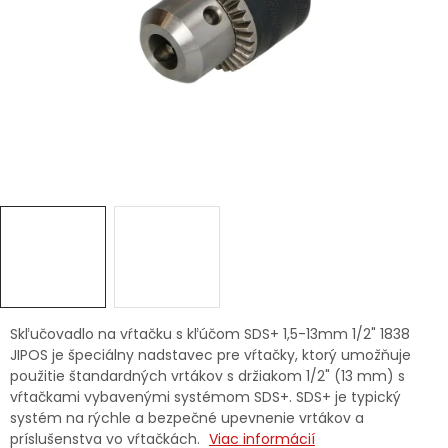
Ochranné pracovné pomôcky
Vianoce
Fotovoltaika
Značky
Servis náradia
Hodnotenie obchodu
Skľučovadlo na vŕtačku s kľúčom SDS+ 1,5-13mm 1/2" 1838
JIPOS je špeciálny nadstavec pre vŕtačky, ktorý umožňuje
Doprava a platba
Váš zákaznícky účet
použitie štandardných vrtákov s držiakom 1/2" (13 mm) s
vŕtačkami vybavenými systémom SDS+. SDS+ je typický
Kontakty
systém na rýchle a bezpečné upevnenie vrtákov a
príslušenstva vo vŕtačkách.
Viac informácií