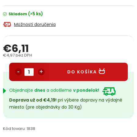
PODPORA
(>5 ks)
Skladom
Možnosti doručenia
Reklamačný formulár
Odstúpenie v lehote 14 dní
Obchodné podmienky
Reklamačný poriadok
€6,11
€4,97 bez DPH
Podmienky ochrany osobných údajov
Jednotková cena:
DO KOŠÍKA
+
Přihlášení
Registrace
Objednajte
dnes
a odošleme
v pondelok!
Doprava už od €4,19!
pri výbere dopravy na výdajné
miesto (pre objednávky do 30 Kg)
Kód tovaru:
1838